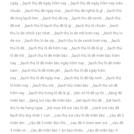
ngày
,
bạch thủ đề ngày hôm nay
,
bạch thủ đề ngày hôm nay siêu
chuẩn
,
bạch thủ đề ngày mai
,
bạch thủ đề nghĩa là gì
,
bạch thủ
đề rồng bạch kim
,
bạch thủ đề vip
,
bạch thu đề xsmb
,
bạch thủ
đề.net
,
bạch thủ lô bạch thủ đề là gì
,
bạch thủ lô chuẩn
,
bach
thu lo de chinh xac nhat
,
bach thu lo de mb hom nay
,
bach thu lo
de soi
,
bach thu lo de vip
,
bach thu lo de xsmb hom nay
,
bạch
thủ lô đề
,
bạch thủ lô đề hôm nay
,
bạch thủ lô đề là gì
,
bạch thủ
lô đề mb
,
bạch thủ lô đề miền bắc
,
bạch thủ lô đề miền bắc hôm
nay
,
bạch thủ lô đề miền bắc ngày hôm nay
,
bạch thủ lô đề miền
nam
,
bạch thủ lô đề miễn phí
,
bạch thủ lô đề ngày hôm
nay
,
bạch thủ lô đề ngày mai
,
bạch thủ lô đề tây ninh
,
bạch thủ
lô hôm nay
,
bach thu mb
,
bạch thủ miền bắc
,
bạch thủ số đề
hôm nay
,
bạch thủ trong lô đề là gì
,
bán số lô đề uy tín
,
bảng đề
miền bắc
,
bảng soi cầu đề miền bắc
,
bắt bạch thủ đề
,
bat bach
thu lo de hang ngay
,
bút mực 68 soi cầu lô đề
,
cách soi cầu đề
bạch thủ duy nhất 1 con
,
cao thủ soi cầu lô đề miền bắc
,
cầu đề 3
miền âm
,
cầu đề 3 miền độc thủ
,
cau đề 3 mien iwin soi
,
cầu đề
3 miền vn
,
cầu đề miền bắc 1 ăn bao nhiêu
,
cầu đề miền bắc 9