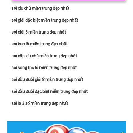
soi xỉu chủ miền trung đẹp nhất
soi giải đặc biệt miền trung đẹp nhất
soi giải 8 miền trung đẹp nhất
soi bao lô miền trung đẹp nhất
soi cặp xỉu chủ miền trung đẹp nhất
soi song thủ lô miền trung đẹp nhất
soi đầu đuôi giải 8 miền trung đẹp nhất
soi đầu đuôi đặc biệt miền trung đẹp nhất
soi lô 3 số miền trung đẹp nhất