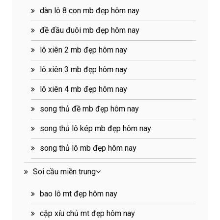
dàn lô 8 con mb đẹp hôm nay
đề đầu đuôi mb đẹp hôm nay
lô xiên 2 mb đẹp hôm nay
lô xiên 3 mb đẹp hôm nay
lô xiên 4 mb đẹp hôm nay
song thủ đề mb đẹp hôm nay
song thủ lô kép mb đẹp hôm nay
song thủ lô mb đẹp hôm nay
Soi cầu miền trung
bao lô mt đẹp hôm nay
cặp xíu chủ mt đẹp hôm nay