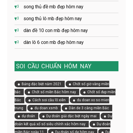
song thủ đề mb đẹp hôm nay
song thủ lô mb đẹp hôm nay
dàn đề 10 con mb đẹp hôm nay
dàn lô 6 con mb đẹp hôm nay
SOI
CẦU
CHUẨN
HÔM
NAY
Bảng đặc biệt năm 2021
Chốt số giờ vàng miền
bắc
Chốt số miền Bắc hôm nay
Chốt số đẹp miền
Bắc
Cách soi cầu lô xiên
du doan xo so mien
trung
du doan xsmb
Dàn de 3 càng miền Bắc
dự đoán
Dự đoán giải đặc biệt ngày mai
Dự
đoán kết quả xổ số siêu chính xác hôm nay
Dự đoán
miền Bắc ngày 11
Dự đoán số de hôm nay
Dự