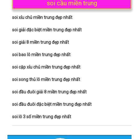
soi cầu miền trung
soi xỉu chủ miền trung đẹp nhất
soi giải đặc biệt miền trung đẹp nhất
soi giải 8 miền trung đẹp nhất
soi bao lô miền trung đẹp nhất
soi cặp xỉu chủ miền trung đẹp nhất
soi song thủ lô miền trung đẹp nhất
soi đầu đuôi giải 8 miền trung đẹp nhất
soi đầu đuôi đặc biệt miền trung đẹp nhất
soi lô 3 số miền trung đẹp nhất