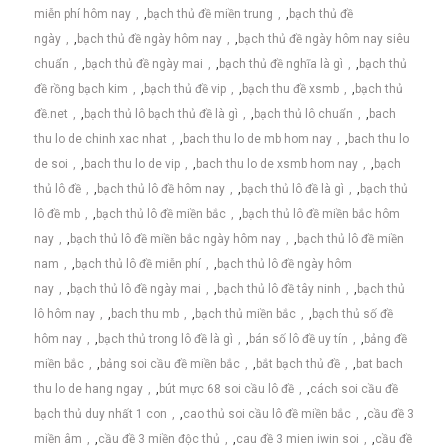
miễn phí hôm nay
,
bạch thủ đề miền trung
,
bạch thủ đề
ngày
,
bạch thủ đề ngày hôm nay
,
bạch thủ đề ngày hôm nay siêu
chuẩn
,
bạch thủ đề ngày mai
,
bạch thủ đề nghĩa là gì
,
bạch thủ
đề rồng bạch kim
,
bạch thủ đề vip
,
bạch thu đề xsmb
,
bạch thủ
đề.net
,
bạch thủ lô bạch thủ đề là gì
,
bạch thủ lô chuẩn
,
bach
thu lo de chinh xac nhat
,
bach thu lo de mb hom nay
,
bach thu lo
de soi
,
bach thu lo de vip
,
bach thu lo de xsmb hom nay
,
bạch
thủ lô đề
,
bạch thủ lô đề hôm nay
,
bạch thủ lô đề là gì
,
bạch thủ
lô đề mb
,
bạch thủ lô đề miền bắc
,
bạch thủ lô đề miền bắc hôm
nay
,
bạch thủ lô đề miền bắc ngày hôm nay
,
bạch thủ lô đề miền
nam
,
bạch thủ lô đề miễn phí
,
bạch thủ lô đề ngày hôm
nay
,
bạch thủ lô đề ngày mai
,
bạch thủ lô đề tây ninh
,
bạch thủ
lô hôm nay
,
bach thu mb
,
bạch thủ miền bắc
,
bạch thủ số đề
hôm nay
,
bạch thủ trong lô đề là gì
,
bán số lô đề uy tín
,
bảng đề
miền bắc
,
bảng soi cầu đề miền bắc
,
bắt bạch thủ đề
,
bat bach
thu lo de hang ngay
,
bút mực 68 soi cầu lô đề
,
cách soi cầu đề
bạch thủ duy nhất 1 con
,
cao thủ soi cầu lô đề miền bắc
,
cầu đề 3
miền âm
,
cầu đề 3 miền độc thủ
,
cau đề 3 mien iwin soi
,
cầu đề