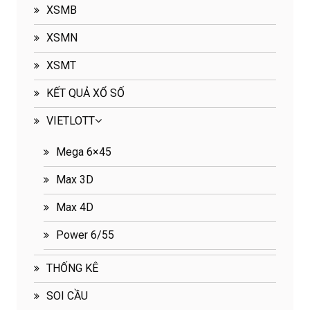
XSMB
XSMN
XSMT
KẾT QUẢ XỔ SỐ
VIETLOTT
Mega 6×45
Max 3D
Max 4D
Power 6/55
THỐNG KÊ
SOI CẦU