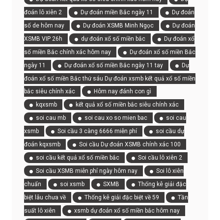
đoán lô xiên 2
Dự đoán miền Bắc ngày 11
Dự đoán
số de hôm nay
Dự đoán XSMB Minh Ngọc
Dự đoán
XSMB VIP 26h
dự đoán xổ số miền bắc
Dự đoán xổ
số miền Bắc chính xác hôm nay
Dự đoán xổ số miền Bắc
ngày 11
Dự đoán xổ số miền Bắc ngày 11 tay
Dự
đoán xổ số miền Bắc thứ sáu Dự đoán xsmb kết quả xổ số miền
bắc siêu chính xác
Hôm nay đánh con gì
kqxsmb
kết quả xổ số miền bắc siêu chính xác
soi cau mb
soi cau xo so mien bac
soi cau
xsmb
Soi cầu 3 càng 6666 miễn phí
soi cầu dự
đoán kqxsmb
Soi cầu Dự đoán XSMB chính xác 100
soi cầu kết quả xổ số miền bắc
Soi cầu lô xiên 2
Soi cầu XSMB miễn phí ngày hôm nay
Soi lô xiên
chuẩn
soi xsmb
SXMB
Thống kê giải đặc
biệt lâu chưa về
Thống kê giải đặc biệt về 59
Tần
suất lô xiên
xsmb dự đoán xổ số miền bắc hôm nay