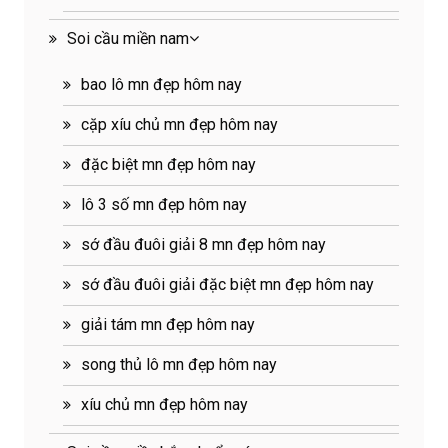
Soi cầu miền nam
bao lô mn đẹp hôm nay
cặp xíu chủ mn đẹp hôm nay
đặc biệt mn đẹp hôm nay
lô 3 số mn đẹp hôm nay
sớ đầu đuôi giải 8 mn đẹp hôm nay
sớ đầu đuôi giải đặc biệt mn đẹp hôm nay
giải tám mn đẹp hôm nay
song thủ lô mn đẹp hôm nay
xíu chủ mn đẹp hôm nay