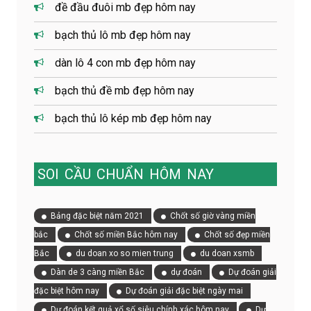
đề đầu đuôi mb đẹp hôm nay
bạch thủ lô mb đẹp hôm nay
dàn lô 4 con mb đẹp hôm nay
bạch thủ đề mb đẹp hôm nay
bạch thủ lô kép mb đẹp hôm nay
SOI
CẦU
CHUẨN
HÔM
NAY
Bảng đặc biệt năm 2021
Chốt số giờ vàng miền
bắc
Chốt số miền Bắc hôm nay
Chốt số đẹp miền
Bắc
du doan xo so mien trung
du doan xsmb
Dàn de 3 càng miền Bắc
dự đoán
Dự đoán giải
đặc biệt hôm nay
Dự đoán giải đặc biệt ngày mai
Dự đoán kết quả xổ số siêu chính xác hôm nay
Dự