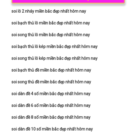
soi lô 2 nháy miền bắc đẹp nhất hôm nay
soi bạch thủ lô miền bắc đẹp nhất hôm nay
soi song thủ lô miền bắc đẹp nhất hôm nay
soi bạch thủ lô kép miền bắc đẹp nhất hôm nay
soi song thủ lô kép miền bắc đẹp nhất hôm nay
soi bạch thủ đề miền bắc đẹp nhất hôm nay
soi song thủ đề miền bắc đẹp nhất hôm nay
soi dàn đề 4 số miền bắc đẹp nhất hôm nay
soi dàn đề 6 số miền bắc đẹp nhất hôm nay
soi dàn đề 8 số miền bắc đẹp nhất hôm nay
soi dàn đề 10 số miền bắc đẹp nhất hôm nay