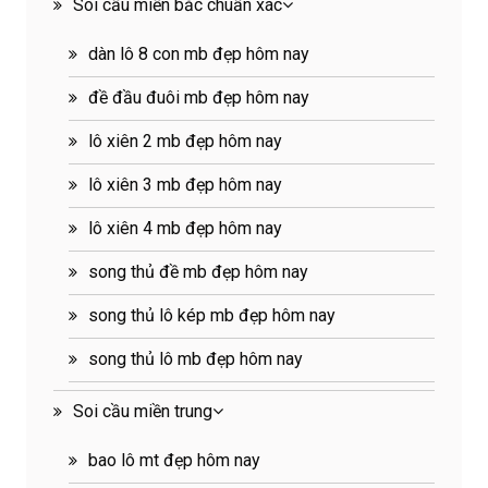
Soi cầu miền bắc chuẩn xác
dàn lô 8 con mb đẹp hôm nay
đề đầu đuôi mb đẹp hôm nay
lô xiên 2 mb đẹp hôm nay
lô xiên 3 mb đẹp hôm nay
lô xiên 4 mb đẹp hôm nay
song thủ đề mb đẹp hôm nay
song thủ lô kép mb đẹp hôm nay
song thủ lô mb đẹp hôm nay
Soi cầu miền trung
bao lô mt đẹp hôm nay