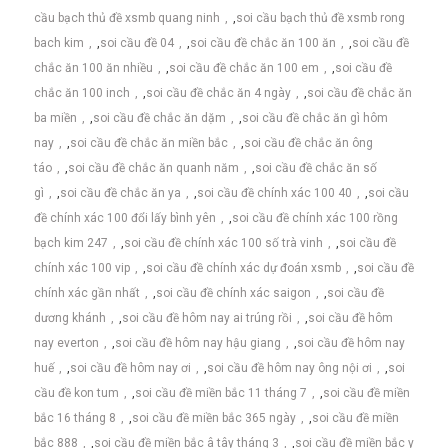
cầu bạch thủ đề xsmb quang ninh
,
soi cầu bạch thủ đề xsmb rong
bach kim
,
soi cầu đề 04
,
soi cầu đề chắc ăn 100 ăn
,
soi cầu đề
chắc ăn 100 ăn nhiều
,
soi cầu đề chắc ăn 100 em
,
soi cầu đề
chắc ăn 100 inch
,
soi cầu đề chắc ăn 4 ngày
,
soi cầu đề chắc ăn
ba miền
,
soi cầu đề chắc ăn dặm
,
soi cầu đề chắc ăn gì hôm
nay
,
soi cầu đề chắc ăn miền bắc
,
soi cầu đề chắc ăn ông
táo
,
soi cầu đề chắc ăn quanh năm
,
soi cầu đề chắc ăn số
gì
,
soi cầu đề chắc ăn ya
,
soi cầu đề chính xác 100 40
,
soi cầu
đề chính xác 100 đổi lấy bình yên
,
soi cầu đề chính xác 100 rồng
bạch kim 247
,
soi cầu đề chính xác 100 số trà vinh
,
soi cầu đề
chính xác 100 vip
,
soi cầu đề chính xác dự đoán xsmb
,
soi cầu đề
chính xác gần nhất
,
soi cầu đề chính xác saigon
,
soi cầu đề
dương khánh
,
soi cầu đề hôm nay ai trúng rồi
,
soi cầu đề hôm
nay everton
,
soi cầu đề hôm nay hậu giang
,
soi cầu đề hôm nay
huế
,
soi cầu đề hôm nay ơi
,
soi cầu đề hôm nay ông nội ơi
,
soi
cầu đề kon tum
,
soi cầu đề miền bắc 11 tháng 7
,
soi cầu đề miền
bắc 16 tháng 8
,
soi cầu đề miền bắc 365 ngày
,
soi cầu đề miền
bắc 888
,
soi cầu đề miền bắc â tây tháng 3
,
soi cầu đề miền bắc y