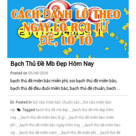
Bạch Thủ Đề Mb Đẹp Hôm Nay
Posted on
05/08/2026
bạch thủ đề miền bắc miễn phí, soi bạch thủ đề miền bắc,
bạch thủ đề đầu đuôi miền bắc, bạch thủ đề chuẩn, bach ...
Posted in
Soi cầu miền bắc chuẩn xác
,
Soi cầu miền bắc
víp
Tagged
bạch thủ đề mb đẹp
,
bạch thủ đề mb đẹp hôm
nay
,
bạch thủ đề miền bắc là gì
,
bạch thủ đề miền bắc miễn
phí
,
bạch thủ đề miền bắc ngày hôm nay
,
bạch thủ đề miền bắc
vip
,
bạch thủ đề miền nam
,
bạch thủ đề miễn phí
,
bạch thủ đề