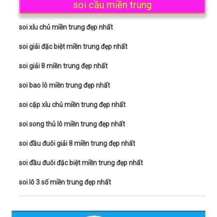
soi cầu miền trung
soi xỉu chủ miền trung đẹp nhất
soi giải đặc biệt miền trung đẹp nhất
soi giải 8 miền trung đẹp nhất
soi bao lô miền trung đẹp nhất
soi cặp xỉu chủ miền trung đẹp nhất
soi song thủ lô miền trung đẹp nhất
soi đầu đuôi giải 8 miền trung đẹp nhất
soi đầu đuôi đặc biệt miền trung đẹp nhất
soi lô 3 số miền trung đẹp nhất