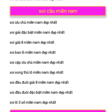
soi cầu miền nam
soi xỉu chủ miền nam đẹp nhất
soi giải đặc biệt miền nam đẹp nhất
soi giải 8 miền nam đẹp nhất
soi bao lô miền nam đẹp nhất
soi cặp xỉu chủ miền nam đẹp nhất
soi song thủ lô miền nam đẹp nhất
soi đầu đuôi giải 8 miền nam đẹp nhất
soi đầu đuôi đặc biệt miền nam đẹp nhất
soi lô 3 số miền nam đẹp nhất