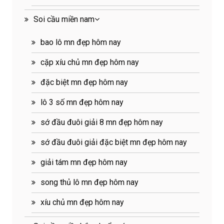
Soi cầu miền nam
bao lô mn đẹp hôm nay
cặp xíu chủ mn đẹp hôm nay
đặc biệt mn đẹp hôm nay
lô 3 số mn đẹp hôm nay
sớ đầu đuôi giải 8 mn đẹp hôm nay
sớ đầu đuôi giải đặc biệt mn đẹp hôm nay
giải tám mn đẹp hôm nay
song thủ lô mn đẹp hôm nay
xíu chủ mn đẹp hôm nay