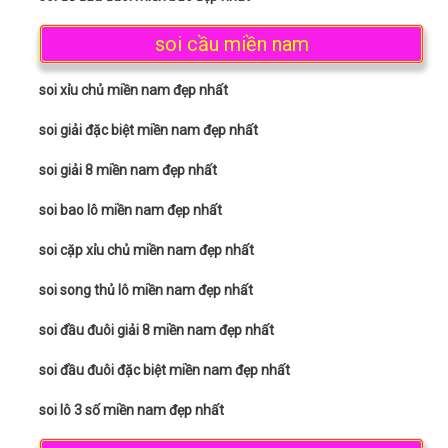
soi cầu miền nam
soi xỉu chủ miền nam đẹp nhất
soi giải đặc biệt miền nam đẹp nhất
soi giải 8 miền nam đẹp nhất
soi bao lô miền nam đẹp nhất
soi cặp xỉu chủ miền nam đẹp nhất
soi song thủ lô miền nam đẹp nhất
soi đầu đuôi giải 8 miền nam đẹp nhất
soi đầu đuôi đặc biệt miền nam đẹp nhất
soi lô 3 số miền nam đẹp nhất