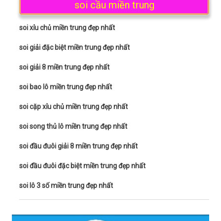
soi cầu miền trung
soi xỉu chủ miền trung đẹp nhất
soi giải đặc biệt miền trung đẹp nhất
soi giải 8 miền trung đẹp nhất
soi bao lô miền trung đẹp nhất
soi cặp xỉu chủ miền trung đẹp nhất
soi song thủ lô miền trung đẹp nhất
soi đầu đuôi giải 8 miền trung đẹp nhất
soi đầu đuôi đặc biệt miền trung đẹp nhất
soi lô 3 số miền trung đẹp nhất