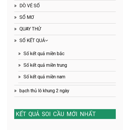
DÒ VÉ SỐ
SỔ MƠ
QUAY THỬ
SỐ KẾT QUẢ
Số kết quả miền bắc
Số kết quả miền trung
Số kết quả miền nam
bạch thủ lô khung 2 ngày
KẾT
QUẢ
SOI
CẦU
MỚI
NHẤT