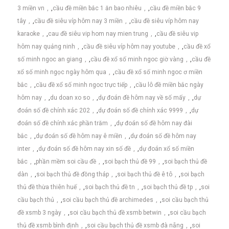
3 miền vn
,
cầu đề miền bắc 1 ăn bao nhiêu
,
cầu đề miền bắc 9
tây
,
cầu đề siêu víp hôm nay 3 miền
,
cầu đề siêu víp hôm nay
karaoke
,
cau đề siêu vip hom nay mien trung
,
cầu đề siêu vip
hôm nay quảng ninh
,
cầu đề siêu víp hôm nay youtube
,
cầu đề xổ
số minh ngoc an giang
,
cầu đề xổ số minh ngoc giờ vàng
,
cầu đề
xổ số minh ngọc ngày hôm qua
,
cầu đề xổ số minh ngoc ơ miền
bắc
,
cầu đề xổ số minh ngoc trực tiếp
,
cầu lô đề miền bắc ngày
hôm nay
,
du doan xo so
,
dự đoán đề hôm nay về số mấy
,
dự
đoán số đề chính xác 202
,
dự đoán số đề chính xác 9999
,
dự
đoán số đề chính xác phần trăm
,
dự đoán số đề hôm nay đài
bắc
,
dự đoán số đề hôm nay ê miền
,
dự đoán số đề hôm nay
inter
,
dự đoán số đề hôm nay xin số đề
,
dự đoán xổ số miền
bắc
,
phần mềm soi cầu đề
,
soi bạch thủ đề 99
,
soi bạch thủ đề
dàn
,
soi bạch thủ đề đồng tháp
,
soi bạch thủ đề ê tô
,
soi bạch
thủ đề thừa thiên huế
,
soi bạch thủ đề tn
,
soi bạch thủ đề tp
,
soi
cầu bạch thủ
,
soi cầu bạch thủ đề archimedes
,
soi cầu bạch thủ
đề xsmb 3 ngày
,
soi cầu bạch thủ đề xsmb betwin
,
soi cầu bạch
thủ đề xsmb bình định
,
soi cầu bạch thủ đề xsmb đà nẵng
,
soi