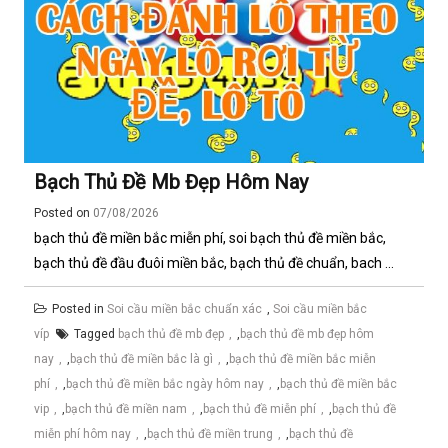
Bạch Thủ Đề Mb Đẹp Hôm Nay
Posted on
07/08/2026
bạch thủ đề miền bắc miễn phí, soi bạch thủ đề miền bắc,
bạch thủ đề đầu đuôi miền bắc, bạch thủ đề chuẩn, bach ...
Posted in
Soi cầu miền bắc chuẩn xác
,
Soi cầu miền bắc
víp
Tagged
bạch thủ đề mb đẹp
,
bạch thủ đề mb đẹp hôm
nay
,
bạch thủ đề miền bắc là gì
,
bạch thủ đề miền bắc miễn
phí
,
bạch thủ đề miền bắc ngày hôm nay
,
bạch thủ đề miền bắc
vip
,
bạch thủ đề miền nam
,
bạch thủ đề miễn phí
,
bạch thủ đề
miễn phí hôm nay
,
bạch thủ đề miền trung
,
bạch thủ đề