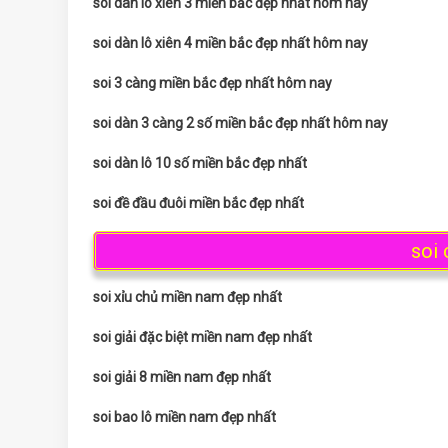
soi dàn lô xiên 3 miền bắc đẹp nhất hôm nay
soi dàn lô xiên 4 miền bắc đẹp nhất hôm nay
soi 3 càng miền bắc đẹp nhất hôm nay
soi dàn 3 càng 2 số miền bắc đẹp nhất hôm nay
soi dàn lô 10 số miền bắc đẹp nhất
soi đề đầu đuôi miền bắc đẹp nhất
soi
soi xỉu chủ miền nam đẹp nhất
soi giải đặc biệt miền nam đẹp nhất
soi giải 8 miền nam đẹp nhất
soi bao lô miền nam đẹp nhất