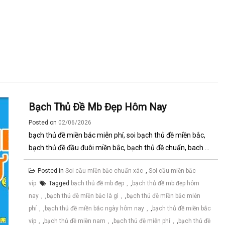
Bạch Thủ Đề Mb Đẹp Hôm Nay
Posted on
02/06/2026
bạch thủ đề miền bắc miễn phí, soi bạch thủ đề miền bắc,
bạch thủ đề đầu đuôi miền bắc, bạch thủ đề chuẩn, bach ...
Posted in
Soi cầu miền bắc chuẩn xác
,
Soi cầu miền bắc
víp
Tagged
bạch thủ đề mb đẹp
,
bạch thủ đề mb đẹp hôm
nay
,
bạch thủ đề miền bắc là gì
,
bạch thủ đề miền bắc miễn
phí
,
bạch thủ đề miền bắc ngày hôm nay
,
bạch thủ đề miền bắc
vip
,
bạch thủ đề miền nam
,
bạch thủ đề miễn phí
,
bạch thủ đề