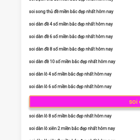
soi song thủ đề miền bắc đẹp nhất hôm nay
soi dàn đề 4 số miền bắc đẹp nhất hôm nay
soi dàn đề 6 số miền bắc đẹp nhất hôm nay
soi dàn đề 8 số miền bắc đẹp nhất hôm nay
soi dàn đề 10 số miền bắc đẹp nhất hôm nay
soi dàn lô 4 số miền bắc đẹp nhất hôm nay
soi dàn lô 6 số miền bắc đẹp nhất hôm nay
soi
soi dàn lô 8 số miền bắc đẹp nhất hôm nay
soi dàn lô xiên 2 miền bắc đẹp nhất hôm nay