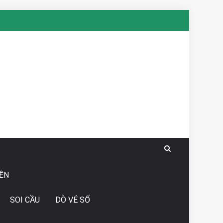
IỀN
SOI CẦU
DÒ VÉ SỐ