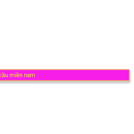
 cầu miền nam