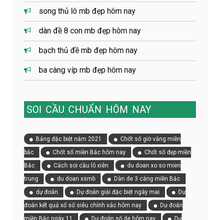
song thủ lô mb đẹp hôm nay
dàn đề 8 con mb đẹp hôm nay
bạch thủ đề mb đẹp hôm nay
ba càng víp mb đẹp hôm nay
SOI
CẦU
CHUẨN
HÔM
NAY
Bảng đặc biệt năm 2021
Chốt số giờ vàng miền
bắc
Chốt số miền Bắc hôm nay
Chốt số đẹp miền
Bắc
Cách soi cầu lô xiên
du doan xo so mien
trung
du doan xsmb
Dàn de 3 càng miền Bắc
dự đoán
Dự đoán giải đặc biệt ngày mai
Dự
đoán kết quả xổ số siêu chính xác hôm nay
Dự đoán
miền Bắc ngày 11
Dự đoán số de hôm nay
Dự