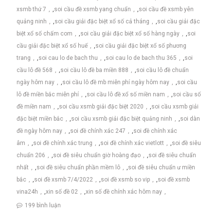
xsmb thứ 7
,
soi cầu đề xsmb yang chuẩn
,
soi cầu đề xsmb yên
quảng ninh
,
soi cầu giải đặc biệt xổ số cả tháng
,
soi cầu giải đặc
biệt xổ số chấm com
,
soi cầu giải đặc biệt xổ số hàng ngày
,
soi
cầu giải đặc biệt xổ số huế
,
soi cầu giải đặc biệt xổ số phương
trang
,
soi cau lo de bach thu
,
soi cau lo de bach thu 365
,
soi
cầu lô đề 568
,
soi cầu lô đề ba miền 888
,
soi cầu lô đề chuẩn
ngày hôm nay
,
soi cầu lô đề mb miễn phí ngày hôm nay
,
soi cầu
lô đề miền bắc miễn phí
,
soi cầu lô đề xổ số miền nam
,
soi cầu số
đề miền nam
,
soi cầu xsmb giải đặc biệt 2020
,
soi cầu xsmb giải
đặc biệt miền bắc
,
soi cầu xsmb giải đặc biệt quảng ninh
,
soi dàn
đề ngày hôm nay
,
soi đề chính xác 247
,
soi đề chính xác
âm
,
soi đề chính xác trung
,
soi đề chính xác vietlott
,
soi đề siêu
chuẩn 206
,
soi đề siêu chuẩn giờ hoàng đạo
,
soi đề siêu chuẩn
nhất
,
soi đề siêu chuẩn phần mềm lô
,
soi đề siêu chuẩn ư miền
bắc
,
soi đề xsmb 7/4/2022
,
soi đề xsmb so vip
,
soi đề xsmb
vina24h
,
xin số đề 02
,
xin số đề chính xác hôm nay
ở
199 bình luận
bạch