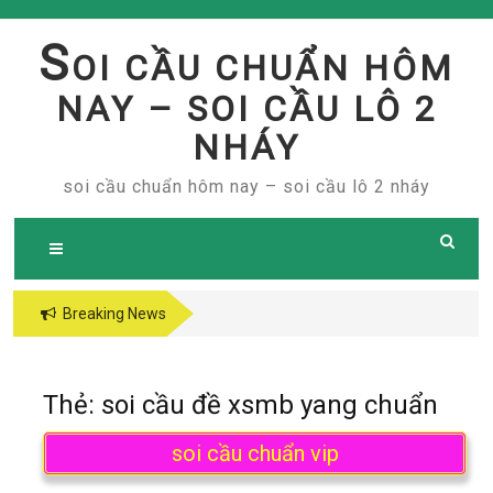
Skip
to
S
OI CẦU CHUẨN HÔM
content
NAY – SOI CẦU LÔ 2
NHÁY
soi cầu chuẩn hôm nay – soi cầu lô 2 nháy
Breaking News
Thẻ:
soi cầu đề xsmb yang chuẩn
soi cầu chuẩn vip