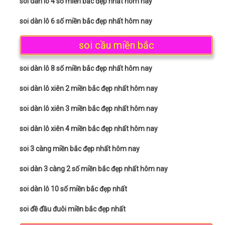
soi dàn lô 4 số miền bắc đẹp nhất hôm nay
soi dàn lô 6 số miền bắc đẹp nhất hôm nay
soi cầu miền bắc
soi dàn lô 8 số miền bắc đẹp nhất hôm nay
soi dàn lô xiên 2 miền bắc đẹp nhất hôm nay
soi dàn lô xiên 3 miền bắc đẹp nhất hôm nay
soi dàn lô xiên 4 miền bắc đẹp nhất hôm nay
soi 3 càng miền bắc đẹp nhất hôm nay
soi dàn 3 càng 2 số miền bắc đẹp nhất hôm nay
soi dàn lô 10 số miền bắc đẹp nhất
soi đề đầu đuôi miền bắc đẹp nhất