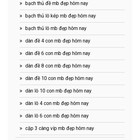
bạch thủ đề mb đẹp hôm nay
bạch thủ lô kép mb đẹp hôm nay
bạch thủ lô mb đẹp hôm nay
dàn đề 4 con mb đẹp hôm nay
dàn đề 6 con mb đẹp hôm nay
dàn đề 8 con mb đẹp hôm nay
dàn đề 10 con mb đẹp hôm nay
dàn lô 10 con mb đẹp hôm nay
dàn lô 4 con mb đẹp hôm nay
dàn lô 6 con mb đẹp hôm nay
cặp 3 càng víp mb đẹp hôm nay