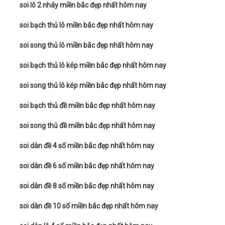
soi lô 2 nháy miền bắc đẹp nhất hôm nay
soi bạch thủ lô miền bắc đẹp nhất hôm nay
soi song thủ lô miền bắc đẹp nhất hôm nay
soi bạch thủ lô kép miền bắc đẹp nhất hôm nay
soi song thủ lô kép miền bắc đẹp nhất hôm nay
soi bạch thủ đề miền bắc đẹp nhất hôm nay
soi song thủ đề miền bắc đẹp nhất hôm nay
soi dàn đề 4 số miền bắc đẹp nhất hôm nay
soi dàn đề 6 số miền bắc đẹp nhất hôm nay
soi dàn đề 8 số miền bắc đẹp nhất hôm nay
soi dàn đề 10 số miền bắc đẹp nhất hôm nay