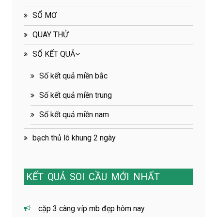
SỔ MƠ
QUAY THỬ
SỐ KẾT QUẢ
Số kết quả miền bắc
Số kết quả miền trung
Số kết quả miền nam
bạch thủ lô khung 2 ngày
KẾT
QUẢ
SOI
CẦU
MỚI
NHẤT
cặp 3 càng víp mb đẹp hôm nay