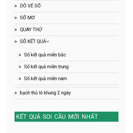
DÒ VÉ SỐ
SỔ MƠ
QUAY THỬ
SỐ KẾT QUẢ
Số kết quả miền bắc
Số kết quả miền trung
Số kết quả miền nam
bạch thủ lô khung 2 ngày
KẾT
QUẢ
SOI
CẦU
MỚI
NHẤT