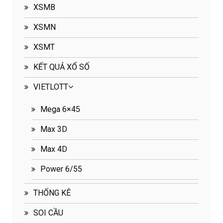
XSMB
XSMN
XSMT
KẾT QUẢ XỔ SỐ
VIETLOTT
Mega 6×45
Max 3D
Max 4D
Power 6/55
THỐNG KÊ
SOI CẦU