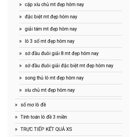
cặp xíu chủ mt đẹp hôm nay
đặc biệt mt đẹp hôm nay
giải tám mt đẹp hôm nay
lô 3 số mt đẹp hôm nay
sớ đầu đuôi giải 8 mt đẹp hôm nay
sớ đầu đuôi giải đặc biệt mt đẹp hôm nay
song thủ lô mt đẹp hôm nay
xíu chủ mt đẹp hôm nay
sổ mơ lô đề
Tính toán lô đề 3 miền
TRỰC TIẾP KẾT QUẢ XS