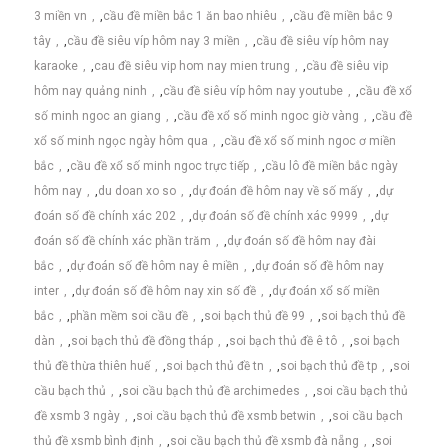
3 miền vn
,
cầu đề miền bắc 1 ăn bao nhiêu
,
cầu đề miền bắc 9
tây
,
cầu đề siêu víp hôm nay 3 miền
,
cầu đề siêu víp hôm nay
karaoke
,
cau đề siêu vip hom nay mien trung
,
cầu đề siêu vip
hôm nay quảng ninh
,
cầu đề siêu víp hôm nay youtube
,
cầu đề xổ
số minh ngoc an giang
,
cầu đề xổ số minh ngoc giờ vàng
,
cầu đề
xổ số minh ngọc ngày hôm qua
,
cầu đề xổ số minh ngoc ơ miền
bắc
,
cầu đề xổ số minh ngoc trực tiếp
,
cầu lô đề miền bắc ngày
hôm nay
,
du doan xo so
,
dự đoán đề hôm nay về số mấy
,
dự
đoán số đề chính xác 202
,
dự đoán số đề chính xác 9999
,
dự
đoán số đề chính xác phần trăm
,
dự đoán số đề hôm nay đài
bắc
,
dự đoán số đề hôm nay ê miền
,
dự đoán số đề hôm nay
inter
,
dự đoán số đề hôm nay xin số đề
,
dự đoán xổ số miền
bắc
,
phần mềm soi cầu đề
,
soi bạch thủ đề 99
,
soi bạch thủ đề
dàn
,
soi bạch thủ đề đồng tháp
,
soi bạch thủ đề ê tô
,
soi bạch
thủ đề thừa thiên huế
,
soi bạch thủ đề tn
,
soi bạch thủ đề tp
,
soi
cầu bạch thủ
,
soi cầu bạch thủ đề archimedes
,
soi cầu bạch thủ
đề xsmb 3 ngày
,
soi cầu bạch thủ đề xsmb betwin
,
soi cầu bạch
thủ đề xsmb bình định
,
soi cầu bạch thủ đề xsmb đà nẵng
,
soi