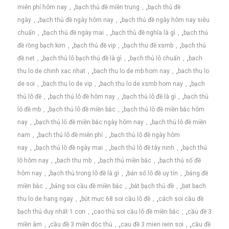
miễn phí hôm nay
,
bạch thủ đề miền trung
,
bạch thủ đề
ngày
,
bạch thủ đề ngày hôm nay
,
bạch thủ đề ngày hôm nay siêu
chuẩn
,
bạch thủ đề ngày mai
,
bạch thủ đề nghĩa là gì
,
bạch thủ
đề rồng bạch kim
,
bạch thủ đề vip
,
bạch thu đề xsmb
,
bạch thủ
đề.net
,
bạch thủ lô bạch thủ đề là gì
,
bạch thủ lô chuẩn
,
bach
thu lo de chinh xac nhat
,
bach thu lo de mb hom nay
,
bach thu lo
de soi
,
bach thu lo de vip
,
bach thu lo de xsmb hom nay
,
bạch
thủ lô đề
,
bạch thủ lô đề hôm nay
,
bạch thủ lô đề là gì
,
bạch thủ
lô đề mb
,
bạch thủ lô đề miền bắc
,
bạch thủ lô đề miền bắc hôm
nay
,
bạch thủ lô đề miền bắc ngày hôm nay
,
bạch thủ lô đề miền
nam
,
bạch thủ lô đề miễn phí
,
bạch thủ lô đề ngày hôm
nay
,
bạch thủ lô đề ngày mai
,
bạch thủ lô đề tây ninh
,
bạch thủ
lô hôm nay
,
bach thu mb
,
bạch thủ miền bắc
,
bạch thủ số đề
hôm nay
,
bạch thủ trong lô đề là gì
,
bán số lô đề uy tín
,
bảng đề
miền bắc
,
bảng soi cầu đề miền bắc
,
bắt bạch thủ đề
,
bat bach
thu lo de hang ngay
,
bút mực 68 soi cầu lô đề
,
cách soi cầu đề
bạch thủ duy nhất 1 con
,
cao thủ soi cầu lô đề miền bắc
,
cầu đề 3
miền âm
,
cầu đề 3 miền độc thủ
,
cau đề 3 mien iwin soi
,
cầu đề