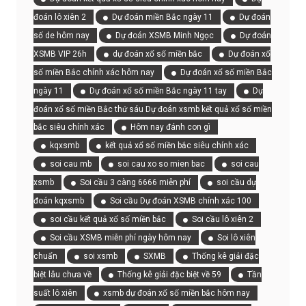
đoán lô xiên 2
Dự đoán miền Bắc ngày 11
Dự đoán
số de hôm nay
Dự đoán XSMB Minh Ngọc
Dự đoán
XSMB VIP 26h
dự đoán xổ số miền bắc
Dự đoán xổ
số miền Bắc chính xác hôm nay
Dự đoán xổ số miền Bắc
ngày 11
Dự đoán xổ số miền Bắc ngày 11 tay
Dự
đoán xổ số miền Bắc thứ sáu Dự đoán xsmb kết quả xổ số miền
bắc siêu chính xác
Hôm nay đánh con gì
kqxsmb
kết quả xổ số miền bắc siêu chính xác
soi cau mb
soi cau xo so mien bac
soi cau
xsmb
Soi cầu 3 càng 6666 miễn phí
soi cầu dự
đoán kqxsmb
Soi cầu Dự đoán XSMB chính xác 100
soi cầu kết quả xổ số miền bắc
Soi cầu lô xiên 2
Soi cầu XSMB miễn phí ngày hôm nay
Soi lô xiên
chuẩn
soi xsmb
SXMB
Thống kê giải đặc
biệt lâu chưa về
Thống kê giải đặc biệt về 59
Tần
suất lô xiên
xsmb dự đoán xổ số miền bắc hôm nay