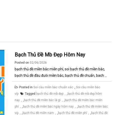
Bạch Thủ Đề Mb Đẹp Hôm Nay
Posted on
02/06/2026
bạch thủ đề miền bắc miễn phí, soi bạch thủ đề miền bắc,
bạch thủ đề đầu đuôi miền bắc, bạch thủ đề chuẩn, bach ...
Posted in
Soi cầu miền bắc chuẩn xác
,
Soi cầu miền bắc
víp
Tagged
bạch thủ đề mb đẹp
,
bạch thủ đề mb đẹp hôm
nay
,
bạch thủ đề miền bắc là gì
,
bạch thủ đề miền bắc miễn
phí
,
bạch thủ đề miền bắc ngày hôm nay
,
bạch thủ đề miền bắc
vip
,
bạch thủ đề miền nam
,
bạch thủ đề miễn phí
,
bạch thủ đề