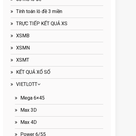
Tính toán lô đề 3 miền
TRỰC TIẾP KẾT QUẢ XS
XSMB
XSMN
XSMT
KẾT QUẢ XỔ SỐ
VIETLOTT
Mega 6×45
Max 3D
Max 4D
Power 6/55