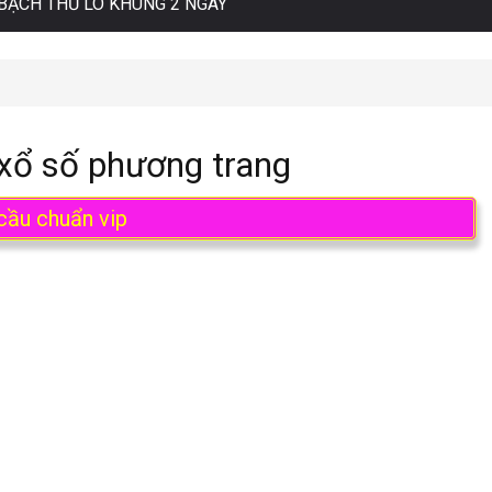
BẠCH THỦ LÔ KHUNG 2 NGÀY
t xổ số phương trang
cầu chuẩn vip