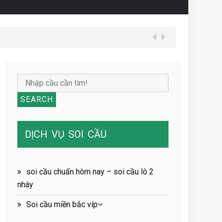
SEARCH
DỊCH
VỤ
SOI
CẦU
soi cầu chuẩn hôm nay – soi cầu lô 2
nháy
Soi cầu miền bắc víp