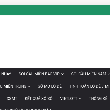
U
2 NHÁY
SOI CẦU MIỀN BẮC VÍP
SOI CẦU MIỀN NAM
ẦU MIỀN TRUNG
SỔ MƠ LÔ ĐỀ
TÍNH TOÁN LÔ ĐỀ 3 M
XSMT
KẾT QUẢ XỔ SỐ
VIETLOTT
THỐNG KÊ