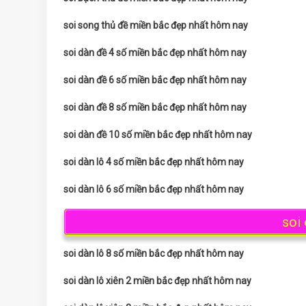
soi song thủ đề miền bắc đẹp nhất hôm nay
soi dàn đề 4 số miền bắc đẹp nhất hôm nay
soi dàn đề 6 số miền bắc đẹp nhất hôm nay
soi dàn đề 8 số miền bắc đẹp nhất hôm nay
soi dàn đề 10 số miền bắc đẹp nhất hôm nay
soi dàn lô 4 số miền bắc đẹp nhất hôm nay
soi dàn lô 6 số miền bắc đẹp nhất hôm nay
soi
soi dàn lô 8 số miền bắc đẹp nhất hôm nay
soi dàn lô xiên 2 miền bắc đẹp nhất hôm nay