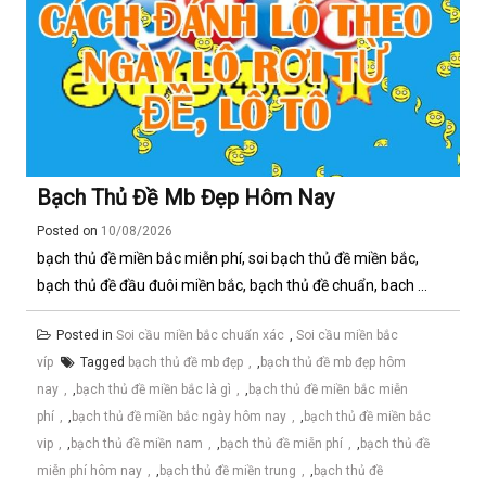
Bạch Thủ Đề Mb Đẹp Hôm Nay
Posted on
10/08/2026
bạch thủ đề miền bắc miễn phí, soi bạch thủ đề miền bắc,
bạch thủ đề đầu đuôi miền bắc, bạch thủ đề chuẩn, bach ...
Posted in
Soi cầu miền bắc chuẩn xác
,
Soi cầu miền bắc
víp
Tagged
bạch thủ đề mb đẹp
,
bạch thủ đề mb đẹp hôm
nay
,
bạch thủ đề miền bắc là gì
,
bạch thủ đề miền bắc miễn
phí
,
bạch thủ đề miền bắc ngày hôm nay
,
bạch thủ đề miền bắc
vip
,
bạch thủ đề miền nam
,
bạch thủ đề miễn phí
,
bạch thủ đề
miễn phí hôm nay
,
bạch thủ đề miền trung
,
bạch thủ đề