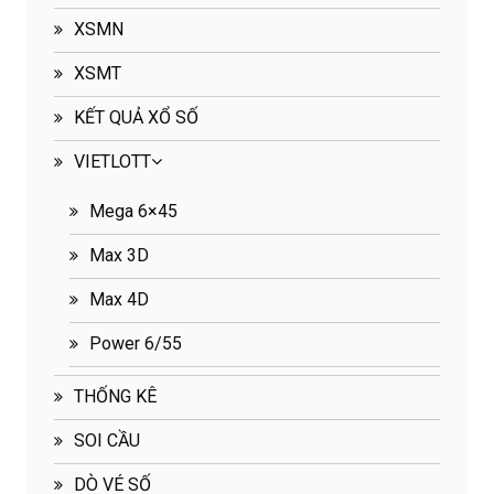
XSMN
XSMT
KẾT QUẢ XỔ SỐ
VIETLOTT
Mega 6×45
Max 3D
Max 4D
Power 6/55
THỐNG KÊ
SOI CẦU
DÒ VÉ SỐ