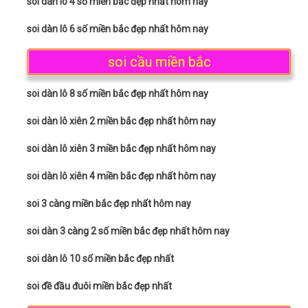
soi dàn lô 4 số miền bắc đẹp nhất hôm nay
soi dàn lô 6 số miền bắc đẹp nhất hôm nay
soi cầu miền bắc
soi dàn lô 8 số miền bắc đẹp nhất hôm nay
soi dàn lô xiên 2 miền bắc đẹp nhất hôm nay
soi dàn lô xiên 3 miền bắc đẹp nhất hôm nay
soi dàn lô xiên 4 miền bắc đẹp nhất hôm nay
soi 3 càng miền bắc đẹp nhất hôm nay
soi dàn 3 càng 2 số miền bắc đẹp nhất hôm nay
soi dàn lô 10 số miền bắc đẹp nhất
soi đề đầu đuôi miền bắc đẹp nhất