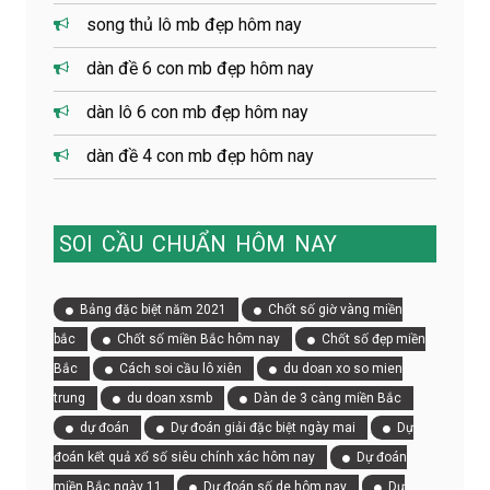
song thủ lô mb đẹp hôm nay
dàn đề 6 con mb đẹp hôm nay
dàn lô 6 con mb đẹp hôm nay
dàn đề 4 con mb đẹp hôm nay
SOI
CẦU
CHUẨN
HÔM
NAY
Bảng đặc biệt năm 2021
Chốt số giờ vàng miền
bắc
Chốt số miền Bắc hôm nay
Chốt số đẹp miền
Bắc
Cách soi cầu lô xiên
du doan xo so mien
trung
du doan xsmb
Dàn de 3 càng miền Bắc
dự đoán
Dự đoán giải đặc biệt ngày mai
Dự
đoán kết quả xổ số siêu chính xác hôm nay
Dự đoán
miền Bắc ngày 11
Dự đoán số de hôm nay
Dự