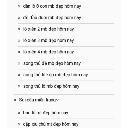
dàn lô 8 con mb đẹp hôm nay
đề đầu đuôi mb đẹp hôm nay
lô xiên 2 mb đẹp hôm nay
lô xiên 3 mb đẹp hôm nay
lô xiên 4 mb đẹp hôm nay
song thủ đề mb đẹp hôm nay
song thủ lô kép mb đẹp hôm nay
song thủ lô mb đẹp hôm nay
Soi cầu miền trung
bao lô mt đẹp hôm nay
cặp xíu chủ mt đẹp hôm nay