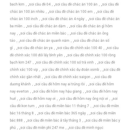
bach kim
,
soi cầu đề 04
,
soi cầu đề chắc ăn 100 ăn
,
soi cầu đề
chắc ăn 100 ăn nhiều
,
soi cầu đề chắc ăn 100 em
,
soi cầu đề
chắc ăn 100 inch
,
soi cầu đề chắc ăn 4 ngày
,
soi cầu đề chắc ăn
ba miền
,
soi cầu đề chắc ăn dặm
,
soi cầu đề chắc ăn gì hôm
nay
,
soi cầu đề chắc ăn miền bắc
,
soi cầu đề chắc ăn ông
táo
,
soi cầu đề chắc ăn quanh năm
,
soi cầu đề chắc ăn số
gì
,
soi cầu đề chắc ăn ya
,
soi cầu đề chính xác 100 40
,
soi cầu
đề chính xác 100 đổi lấy bình yên
,
soi cầu đề chính xác 100 rồng
bạch kim 247
,
soi cầu đề chính xác 100 số trà vinh
,
soi cầu đề
chính xác 100 vip
,
soi cầu đề chính xác dự đoán xsmb
,
soi cầu đề
chính xác gần nhất
,
soi cầu đề chính xác saigon
,
soi cầu đề
dương khánh
,
soi cầu đề hôm nay ai trúng rồi
,
soi cầu đề hôm
nay everton
,
soi cầu đề hôm nay hậu giang
,
soi cầu đề hôm nay
huế
,
soi cầu đề hôm nay ơi
,
soi cầu đề hôm nay ông nội ơi
,
soi
cầu đề kon tum
,
soi cầu đề miền bắc 11 tháng 7
,
soi cầu đề miền
bắc 16 tháng 8
,
soi cầu đề miền bắc 365 ngày
,
soi cầu đề miền
bắc 888
,
soi cầu đề miền bắc â tây tháng 3
,
soi cầu đề miền bắc y
phú
,
soi cầu đề miễn phí 247 me
,
soi cầu đề minh ngọc