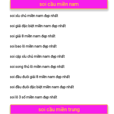
soi cầu miền nam
soi xỉu chủ miền nam đẹp nhất
soi giải đặc biệt miền nam đẹp nhất
soi giải 8 miền nam đẹp nhất
soi bao lô miền nam đẹp nhất
soi cặp xỉu chủ miền nam đẹp nhất
soi song thủ lô miền nam đẹp nhất
soi đầu đuôi giải 8 miền nam đẹp nhất
soi đầu đuôi đặc biệt miền nam đẹp nhất
soi lô 3 số miền nam đẹp nhất
soi cầu miền trung