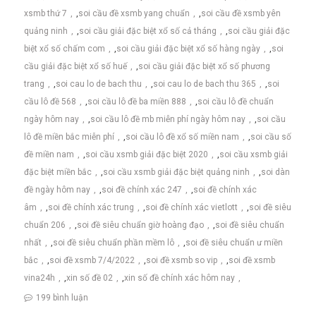
xsmb thứ 7
,
soi cầu đề xsmb yang chuẩn
,
soi cầu đề xsmb yên
quảng ninh
,
soi cầu giải đặc biệt xổ số cả tháng
,
soi cầu giải đặc
biệt xổ số chấm com
,
soi cầu giải đặc biệt xổ số hàng ngày
,
soi
cầu giải đặc biệt xổ số huế
,
soi cầu giải đặc biệt xổ số phương
trang
,
soi cau lo de bach thu
,
soi cau lo de bach thu 365
,
soi
cầu lô đề 568
,
soi cầu lô đề ba miền 888
,
soi cầu lô đề chuẩn
ngày hôm nay
,
soi cầu lô đề mb miễn phí ngày hôm nay
,
soi cầu
lô đề miền bắc miễn phí
,
soi cầu lô đề xổ số miền nam
,
soi cầu số
đề miền nam
,
soi cầu xsmb giải đặc biệt 2020
,
soi cầu xsmb giải
đặc biệt miền bắc
,
soi cầu xsmb giải đặc biệt quảng ninh
,
soi dàn
đề ngày hôm nay
,
soi đề chính xác 247
,
soi đề chính xác
âm
,
soi đề chính xác trung
,
soi đề chính xác vietlott
,
soi đề siêu
chuẩn 206
,
soi đề siêu chuẩn giờ hoàng đạo
,
soi đề siêu chuẩn
nhất
,
soi đề siêu chuẩn phần mềm lô
,
soi đề siêu chuẩn ư miền
bắc
,
soi đề xsmb 7/4/2022
,
soi đề xsmb so vip
,
soi đề xsmb
vina24h
,
xin số đề 02
,
xin số đề chính xác hôm nay
ở
199 bình luận
bạch