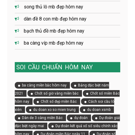
song thủ lô mb đẹp hôm nay
dàn đề 8 con mb đẹp hôm nay
bạch thủ đề mb đẹp hôm nay
ba càng víp mb đẹp hôm nay
SOI
CẦU
CHUẨN
HÔM
NAY
ba càng miền bắc hôm nay
Bảng đặc biệt năm
2021
Chốt số giờ vàng miền bắc
Chốt số miền Bắc
hôm nay
Chốt số đẹp miền Bắc
Cách soi cầu lô
xiên
du doan xo so mien trung
du doan xsmb
Dàn de 3 càng miền Bắc
dự đoán
Dự đoán giải
đặc biệt ngày mai
Dự đoán kết quả xổ số siêu chính xác
hôm nay
Dự đoán miền Bắc ngày 11
Dự đoán số