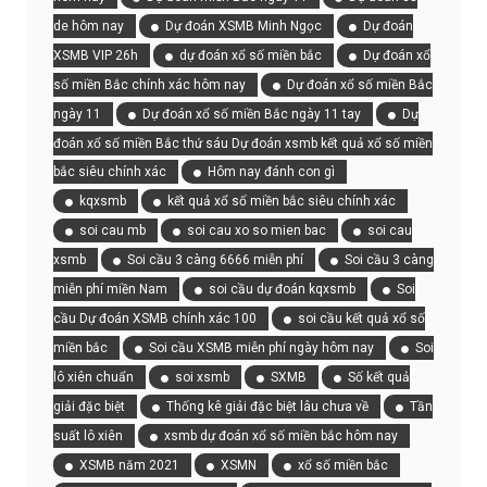
de hôm nay
Dự đoán XSMB Minh Ngọc
Dự đoán
XSMB VIP 26h
dự đoán xổ số miền bắc
Dự đoán xổ
số miền Bắc chính xác hôm nay
Dự đoán xổ số miền Bắc
ngày 11
Dự đoán xổ số miền Bắc ngày 11 tay
Dự
đoán xổ số miền Bắc thứ sáu Dự đoán xsmb kết quả xổ số miền
bắc siêu chính xác
Hôm nay đánh con gì
kqxsmb
kết quả xổ số miền bắc siêu chính xác
soi cau mb
soi cau xo so mien bac
soi cau
xsmb
Soi cầu 3 càng 6666 miễn phí
Soi cầu 3 càng
miễn phí miền Nam
soi cầu dự đoán kqxsmb
Soi
cầu Dự đoán XSMB chính xác 100
soi cầu kết quả xổ số
miền bắc
Soi cầu XSMB miễn phí ngày hôm nay
Soi
lô xiên chuẩn
soi xsmb
SXMB
Số kết quả
giải đặc biệt
Thống kê giải đặc biệt lâu chưa về
Tần
suất lô xiên
xsmb dự đoán xổ số miền bắc hôm nay
XSMB năm 2021
XSMN
xổ số miền bắc