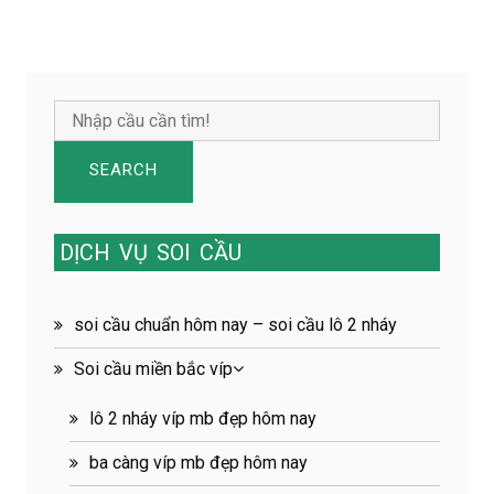
càng
víp
mb
đẹp
hôm
nay
SEARCH
DỊCH
VỤ
SOI
CẦU
soi cầu chuẩn hôm nay – soi cầu lô 2 nháy
Soi cầu miền bắc víp
lô 2 nháy víp mb đẹp hôm nay
ba càng víp mb đẹp hôm nay