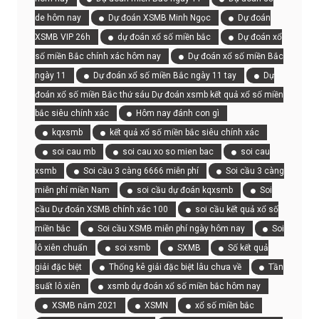
de hôm nay
Dự đoán XSMB Minh Ngọc
Dự đoán
XSMB VIP 26h
dự đoán xổ số miền bắc
Dự đoán xổ
số miền Bắc chính xác hôm nay
Dự đoán xổ số miền Bắc
ngày 11
Dự đoán xổ số miền Bắc ngày 11 tay
Dự
đoán xổ số miền Bắc thứ sáu Dự đoán xsmb kết quả xổ số miền
bắc siêu chính xác
Hôm nay đánh con gì
kqxsmb
kết quả xổ số miền bắc siêu chính xác
soi cau mb
soi cau xo so mien bac
soi cau
xsmb
Soi cầu 3 càng 6666 miễn phí
Soi cầu 3 càng
miễn phí miền Nam
soi cầu dự đoán kqxsmb
Soi
cầu Dự đoán XSMB chính xác 100
soi cầu kết quả xổ số
miền bắc
Soi cầu XSMB miễn phí ngày hôm nay
Soi
lô xiên chuẩn
soi xsmb
SXMB
Số kết quả
giải đặc biệt
Thống kê giải đặc biệt lâu chưa về
Tần
suất lô xiên
xsmb dự đoán xổ số miền bắc hôm nay
XSMB năm 2021
XSMN
xổ số miền bắc