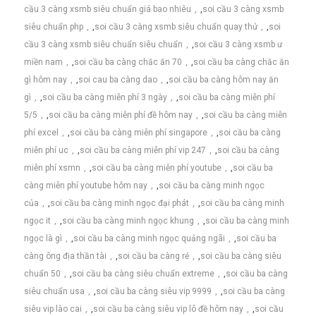
cầu 3 càng xsmb siêu chuẩn giá bao nhiêu
,
soi cầu 3 càng xsmb
siêu chuẩn php
,
soi cầu 3 càng xsmb siêu chuẩn quay thử
,
soi
cầu 3 càng xsmb siêu chuẩn siêu chuẩn
,
soi cầu 3 càng xsmb ư
miền nam
,
soi cầu ba càng chắc ăn 70
,
soi cầu ba càng chắc ăn
gì hôm nay
,
soi cau ba càng dao
,
soi cầu ba càng hôm nay ăn
gì
,
soi cầu ba càng miễn phí 3 ngày
,
soi cầu ba càng miễn phí
5/5
,
soi cầu ba càng miễn phí đề hôm nay
,
soi cầu ba càng miễn
phí excel
,
soi cầu ba càng miễn phí singapore
,
soi cầu ba càng
miễn phí uc
,
soi cầu ba càng miễn phí vip 247
,
soi cầu ba càng
miễn phí xsmn
,
soi cầu ba càng miễn phí youtube
,
soi cầu ba
càng miễn phí youtube hôm nay
,
soi cầu ba càng minh ngọc
của
,
soi cầu ba càng minh ngọc đại phát
,
soi cầu ba càng minh
ngọc it
,
soi cầu ba càng minh ngọc khung
,
soi cầu ba càng minh
ngọc là gì
,
soi cầu ba càng minh ngọc quảng ngãi
,
soi cầu ba
càng ông địa thần tài
,
soi cầu ba càng rẻ
,
soi cầu ba càng siêu
chuẩn 50
,
soi cầu ba càng siêu chuẩn extreme
,
soi cầu ba càng
siêu chuẩn usa
,
soi cầu ba càng siêu vip 9999
,
soi cầu ba càng
siêu vip lào cai
,
soi cầu ba càng siêu vip lô đề hôm nay
,
soi cầu