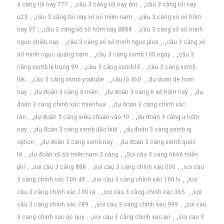
3 càng tối nay 777
,
cầu 3 càng tối nay âm
,
cầu 3 càng tối nay
u23
,
cầu 3 càng tối nay xổ số miền nam
,
cầu 3 càng xổ số hôm
nay 07
,
cầu 3 càng xổ số hôm nay 8888
,
cầu 3 càng xổ số minh
ngọc chiều nay
,
cầu 3 càng xổ số minh ngọc plus
,
cầu 3 càng xổ
số minh ngọc quảng nam
,
cầu 3 càng xsmb 100 ngay
,
cầu 3
càng xsmb lệ trúng 99
,
cầu 3 càng xsmb lô
,
cầu 3 càng xsmb
rbk
,
cầu 3 càng xsmb youtube
,
cầu lô 360
,
du doan de hom
nay
,
dự đoán 3 càng 3 miền
,
dự đoán 3 càng 6 số hôm nay
,
dự
đoán 3 càng chính xác mienhua
,
dự đoán 3 càng chính xác
rắn
,
dự đoán 3 càng siêu chuẩn vào 10
,
dự đoán 3 càng ư hôm
nay
,
dự đoán 3 càng xsmb đặc biệt
,
dự đoán 3 càng xsmb iq
option
,
dự đoán 3 càng xsmb nay
,
dự đoán 3 càng xsmb quốc
tế
,
dự đoán xổ số miền nam 3 càng
,
Soi cầu 3 càng 6666 miễn
phí
,
soi cầu 3 càng 888
,
soi cầu 3 càng chính xác 000
,
soi cầu
3 càng chính xác 100 49
,
soi cầu 3 càng chính xác 100 lv
,
soi
cầu 3 càng chính xác 100 ra
,
soi cầu 3 càng chính xác 365
,
soi
cầu 3 càng chính xác 789
,
soi cau 3 cang chinh xac 999
,
soi cau
3 cang chinh xac ăc quy
,
soi cầu 3 càng chinh xac ăn
,
soi cau 3