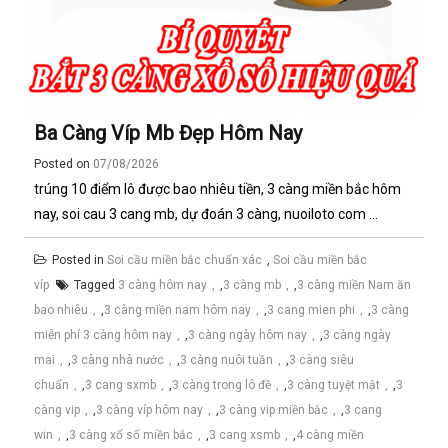
nay
Ba Càng Víp Mb Đẹp Hôm Nay
Posted on
07/08/2026
trúng 10 điểm lô được bao nhiêu tiền, 3 càng miền bắc hôm
nay, soi cau 3 cang mb, dự đoán 3 càng, nuoiloto com ...
Posted in
Soi cầu miền bắc chuẩn xác
,
Soi cầu miền bắc
víp
Tagged
3 càng hôm nay
,
3 càng mb
,
3 càng miền Nam ăn
bao nhiêu
,
3 càng miền nam hôm nay
,
3 cang mien phi
,
3 càng
miễn phí 3 càng hôm nay
,
3 càng ngày hôm nay
,
3 càng ngày
mai
,
3 càng nhà nước
,
3 càng nuôi tuần
,
3 càng siêu
chuẩn
,
3 cang sxmb
,
3 càng trong lô đề
,
3 càng tuyệt mật
,
3
càng vip
,
3 càng víp hôm nay
,
3 càng vip miền bắc
,
3 cang
win
,
3 càng xổ số miền bắc
,
3 cang xsmb
,
4 càng miền