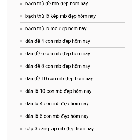
bạch thủ đề mb đẹp hôm nay
bạch thủ lô kép mb đẹp hôm nay
bạch thủ lô mb đẹp hôm nay
dàn đề 4 con mb đẹp hôm nay
dàn đề 6 con mb đẹp hôm nay
dàn đề 8 con mb đẹp hôm nay
dàn đề 10 con mb đẹp hôm nay
dàn lô 10 con mb đẹp hôm nay
dàn lô 4 con mb đẹp hôm nay
dàn lô 6 con mb đẹp hôm nay
cặp 3 càng víp mb đẹp hôm nay