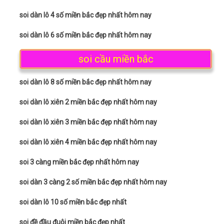
soi dàn lô 4 số miền bắc đẹp nhất hôm nay
soi dàn lô 6 số miền bắc đẹp nhất hôm nay
soi cầu miền bắc
soi dàn lô 8 số miền bắc đẹp nhất hôm nay
soi dàn lô xiên 2 miền bắc đẹp nhất hôm nay
soi dàn lô xiên 3 miền bắc đẹp nhất hôm nay
soi dàn lô xiên 4 miền bắc đẹp nhất hôm nay
soi 3 càng miền bắc đẹp nhất hôm nay
soi dàn 3 càng 2 số miền bắc đẹp nhất hôm nay
soi dàn lô 10 số miền bắc đẹp nhất
soi đề đầu đuôi miền bắc đẹp nhất