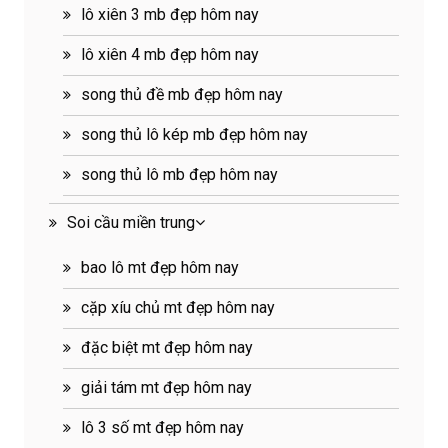
lô xiên 3 mb đẹp hôm nay
lô xiên 4 mb đẹp hôm nay
song thủ đề mb đẹp hôm nay
song thủ lô kép mb đẹp hôm nay
song thủ lô mb đẹp hôm nay
Soi cầu miền trung
bao lô mt đẹp hôm nay
cặp xíu chủ mt đẹp hôm nay
đặc biệt mt đẹp hôm nay
giải tám mt đẹp hôm nay
lô 3 số mt đẹp hôm nay