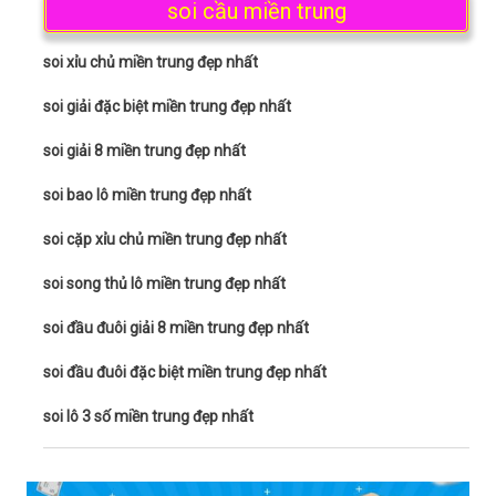
soi cầu miền trung
soi xỉu chủ miền trung đẹp nhất
soi giải đặc biệt miền trung đẹp nhất
soi giải 8 miền trung đẹp nhất
soi bao lô miền trung đẹp nhất
soi cặp xỉu chủ miền trung đẹp nhất
soi song thủ lô miền trung đẹp nhất
soi đầu đuôi giải 8 miền trung đẹp nhất
soi đầu đuôi đặc biệt miền trung đẹp nhất
soi lô 3 số miền trung đẹp nhất