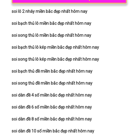
soi lô 2 nháy miền bắc đẹp nhất hôm nay
soi bạch thủ lô miền bắc đẹp nhất hôm nay
soi song thủ lô miền bắc đẹp nhất hôm nay
soi bạch thủ lô kép miền bắc đẹp nhất hôm nay
soi song thủ lô kép miền bắc đẹp nhất hôm nay
soi bạch thủ đề miền bắc đẹp nhất hôm nay
soi song thủ đề miền bắc đẹp nhất hôm nay
soi dàn đề 4 số miền bắc đẹp nhất hôm nay
soi dàn đề 6 số miền bắc đẹp nhất hôm nay
soi dàn đề 8 số miền bắc đẹp nhất hôm nay
soi dàn đề 10 số miền bắc đẹp nhất hôm nay