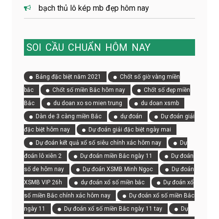
bạch thủ lô kép mb đẹp hôm nay
SOI
CẦU
CHUẨN
HÔM
NAY
Bảng đặc biệt năm 2021
Chốt số giờ vàng miền
bắc
Chốt số miền Bắc hôm nay
Chốt số đẹp miền
Bắc
du doan xo so mien trung
du doan xsmb
Dàn de 3 càng miền Bắc
dự đoán
Dự đoán giải
đặc biệt hôm nay
Dự đoán giải đặc biệt ngày mai
Dự đoán kết quả xổ số siêu chính xác hôm nay
Dự
đoán lô xiên 2
Dự đoán miền Bắc ngày 11
Dự đoán
số de hôm nay
Dự đoán XSMB Minh Ngọc
Dự đoán
XSMB VIP 26h
dự đoán xổ số miền bắc
Dự đoán xổ
số miền Bắc chính xác hôm nay
Dự đoán xổ số miền Bắc
ngày 11
Dự đoán xổ số miền Bắc ngày 11 tay
Dự