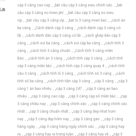
cặp 3 càng cao cap
,
bắt cầu cặp 3 càng sieu chính xác
,
bắt
cầu cặp 3 càng so mien phí
,
bắt cầu cặp 3 càng so sieu
vip
,
bắt cầu cặp 3 càng vip
,
bat lo 3 cang mien bac
,
cách ăn
ba càng
,
Cách đánh cặp 3 càng
,
cách đánh cặp 3 càng có
lãi
,
cách đánh dàn cặp 3 càng có lãi
,
cách ghép dàn cặp 3
càng
,
cách soi ba càng
,
cách soi cặp ba càng
,
cách tính 3
càng
,
cách tính 3 càng chuẩn
,
Cách tính 3 càng miền
Bắc
,
cách tính ăn 3 càng
,
cách tính cặp 3 càng
,
cách tính
cặp 3 càng miền bắc
,
cách tính cặp 3 càng quay 4
,
cách tính
cầu 3 càng
,
cách tính lô 3 càng
,
cách tính số 3 càng
,
cách
tính số ba càng
,
cách tính tiền cặp 3 càng
,
cặp 3 càng
,
cặp 3
càng 1 ăn bao nhiêu
,
cặp 3 càng 247
,
cặp 3 càng an bao
nhiêu
,
cặp 3 càng cao cấp
,
cặp 3 càng cặp số miền bắc
,
cặp
3 càng chiều nay
,
cặp 3 càng chính xác
,
cặp 3 càng chính xác
nhất
,
cặp 3 càng chuẩn nhất
,
cặp 3 càng dep nhat hom
nay
,
cặp 3 càng đẹp hôm nay
,
cặp 3 càng gan
,
cặp 3 càng
hàng ngày
,
cặp 3 càng hàng ngày chính xác
,
cặp 3 càng hay
ra
,
cặp 3 càng hay ra trong tuần
,
cặp 3 càng hay về
,
cặp 3