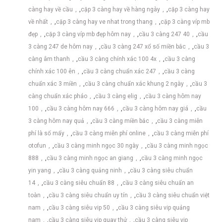
càng hay về cầu
,
cặp 3 càng hay về hàng ngày
,
cặp 3 càng hay
về nhất
,
cặp 3 càng hay ve nhat trong thang
,
cặp 3 càng víp mb
đẹp
,
cặp 3 càng víp mb đẹp hôm nay
,
cầu 3 càng 247 40
,
cầu
3 càng 247 de hôm nay
,
cầu 3 càng 247 xổ số miền bắc
,
cầu 3
càng âm thanh
,
cầu 3 càng chính xác 100 4x
,
cầu 3 càng
chính xác 100 ên
,
cầu 3 càng chuẩn xác 247
,
cầu 3 càng
chuẩn xác 3 miền
,
cầu 3 càng chuẩn xác khung 2 ngày
,
cầu 3
càng chuẩn xác pháo
,
cầu 3 càng elig
,
cầu 3 càng hôm nay
100
,
cầu 3 càng hôm nay 666
,
cầu 3 càng hôm nay giá
,
cầu
3 càng hôm nay quả
,
cầu 3 càng miền bắc
,
cầu 3 càng miễn
phí là số mấy
,
cầu 3 càng miễn phí online
,
cầu 3 càng miễn phí
otofun
,
cầu 3 càng minh ngọc 30 ngày
,
cầu 3 càng minh ngọc
888
,
cầu 3 càng minh ngọc an giang
,
cầu 3 càng minh ngọc
yin yang
,
cầu 3 càng quảng ninh
,
cầu 3 càng siêu chuẩn
14
,
cầu 3 càng siêu chuẩn 88
,
cầu 3 càng siêu chuẩn an
toàn
,
cầu 3 càng siêu chuẩn uy tín
,
cầu 3 càng siêu chuẩn việt
nam
,
cầu 3 càng siêu vip 50
,
cầu 3 càng siêu vip quảng
nam
,
cầu 3 càng siêu vip quay thử
,
cầu 3 càng siêu vip