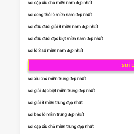
soi cặp xỉu chủ miền nam đẹp nhất
soi song thủ lô miền nam đẹp nhất
soi đầu đuôi giải 8 miền nam đẹp nhất
soi đầu đuôi đặc biệt miền nam đẹp nhất
soi lô 3 số miền nam đẹp nhất
soi 
soi xỉu chủ miền trung đẹp nhất
soi giải đặc biệt miền trung đẹp nhất
soi giải 8 miền trung đẹp nhất
soi bao lô miền trung đẹp nhất
soi cặp xỉu chủ miền trung đẹp nhất