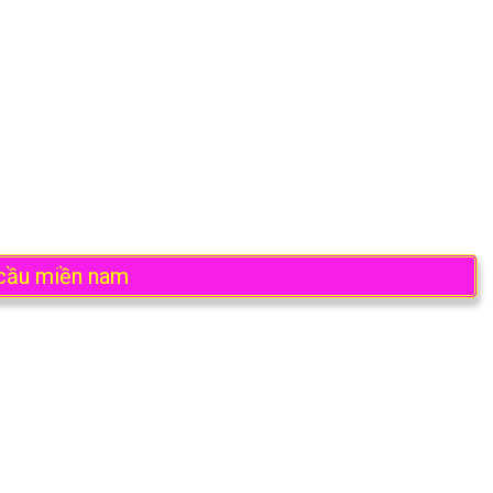
 cầu miền nam