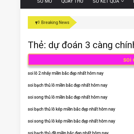
SỔ MƠ
QUAY THỬ
SỐ KẾT QUẢ
Breaking News
Thẻ:
dự đoán 3 càng chín
soi 
soi lô 2 nháy miền bắc đẹp nhất hôm nay
soi bạch thủ lô miền bắc đẹp nhất hôm nay
soi song thủ lô miền bắc đẹp nhất hôm nay
soi bạch thủ lô kép miền bắc đẹp nhất hôm nay
soi song thủ lô kép miền bắc đẹp nhất hôm nay
soi bạch thủ đề miền bắc đẹp nhất hôm nay