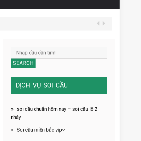
SEARCH
DỊCH
VỤ
SOI
CẦU
soi cầu chuẩn hôm nay – soi cầu lô 2
nháy
Soi cầu miền bắc víp