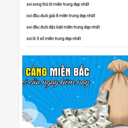
soi song thủ lô miền trung đẹp nhất
soi đầu đuôi giải 8 miền trung đẹp nhất
soi đầu đuôi đặc biệt miền trung đẹp nhất
soi lô 3 số miền trung đẹp nhất