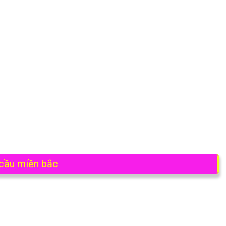
 cầu miền bắc