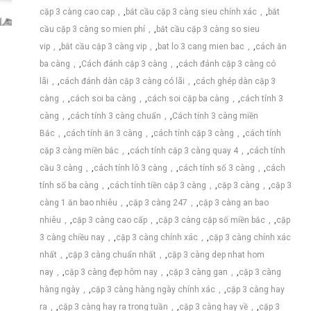
cặp 3 càng cao cap
,
bắt cầu cặp 3 càng sieu chính xác
,
bắt
cầu cặp 3 càng so mien phí
,
bắt cầu cặp 3 càng so sieu
vip
,
bắt cầu cặp 3 càng vip
,
bat lo 3 cang mien bac
,
cách ăn
ba càng
,
Cách đánh cặp 3 càng
,
cách đánh cặp 3 càng có
lãi
,
cách đánh dàn cặp 3 càng có lãi
,
cách ghép dàn cặp 3
càng
,
cách soi ba càng
,
cách soi cặp ba càng
,
cách tính 3
càng
,
cách tính 3 càng chuẩn
,
Cách tính 3 càng miền
Bắc
,
cách tính ăn 3 càng
,
cách tính cặp 3 càng
,
cách tính
cặp 3 càng miền bắc
,
cách tính cặp 3 càng quay 4
,
cách tính
cầu 3 càng
,
cách tính lô 3 càng
,
cách tính số 3 càng
,
cách
tính số ba càng
,
cách tính tiền cặp 3 càng
,
cặp 3 càng
,
cặp 3
càng 1 ăn bao nhiêu
,
cặp 3 càng 247
,
cặp 3 càng an bao
nhiêu
,
cặp 3 càng cao cấp
,
cặp 3 càng cặp số miền bắc
,
cặp
3 càng chiều nay
,
cặp 3 càng chính xác
,
cặp 3 càng chính xác
nhất
,
cặp 3 càng chuẩn nhất
,
cặp 3 càng dep nhat hom
nay
,
cặp 3 càng đẹp hôm nay
,
cặp 3 càng gan
,
cặp 3 càng
hàng ngày
,
cặp 3 càng hàng ngày chính xác
,
cặp 3 càng hay
ra
,
cặp 3 càng hay ra trong tuần
,
cặp 3 càng hay về
,
cặp 3