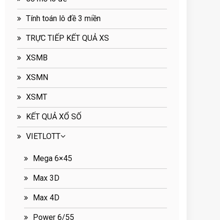
Tính toán lô đề 3 miền
TRỰC TIẾP KẾT QUẢ XS
XSMB
XSMN
XSMT
KẾT QUẢ XỔ SỐ
VIETLOTT
Mega 6×45
Max 3D
Max 4D
Power 6/55