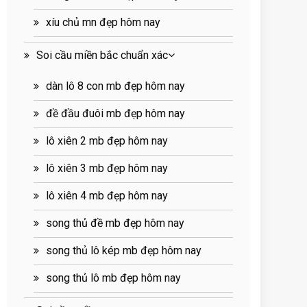
xíu chủ mn đẹp hôm nay
Soi cầu miền bắc chuẩn xác
dàn lô 8 con mb đẹp hôm nay
đề đầu đuôi mb đẹp hôm nay
lô xiên 2 mb đẹp hôm nay
lô xiên 3 mb đẹp hôm nay
lô xiên 4 mb đẹp hôm nay
song thủ đề mb đẹp hôm nay
song thủ lô kép mb đẹp hôm nay
song thủ lô mb đẹp hôm nay