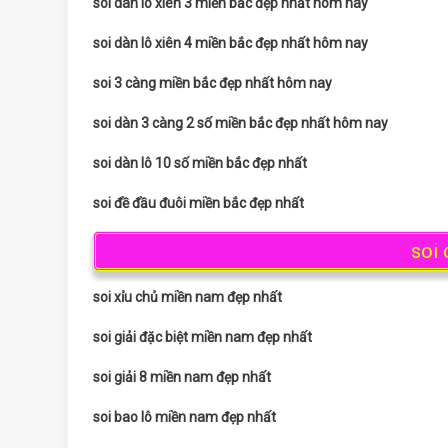
soi dàn lô xiên 3 miền bắc đẹp nhất hôm nay
soi dàn lô xiên 4 miền bắc đẹp nhất hôm nay
soi 3 càng miền bắc đẹp nhất hôm nay
soi dàn 3 càng 2 số miền bắc đẹp nhất hôm nay
soi dàn lô 10 số miền bắc đẹp nhất
soi đề đầu đuôi miền bắc đẹp nhất
soi
soi xỉu chủ miền nam đẹp nhất
soi giải đặc biệt miền nam đẹp nhất
soi giải 8 miền nam đẹp nhất
soi bao lô miền nam đẹp nhất