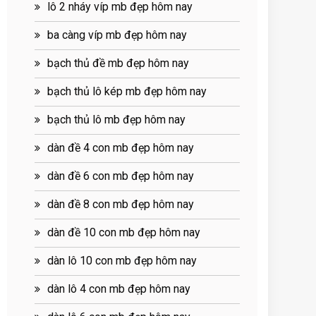
lô 2 nháy víp mb đẹp hôm nay
ba càng víp mb đẹp hôm nay
bạch thủ đề mb đẹp hôm nay
bạch thủ lô kép mb đẹp hôm nay
bạch thủ lô mb đẹp hôm nay
dàn đề 4 con mb đẹp hôm nay
dàn đề 6 con mb đẹp hôm nay
dàn đề 8 con mb đẹp hôm nay
dàn đề 10 con mb đẹp hôm nay
dàn lô 10 con mb đẹp hôm nay
dàn lô 4 con mb đẹp hôm nay