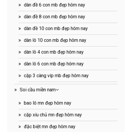
dàn đề 6 con mb đẹp hôm nay
dàn đề 8 con mb đẹp hôm nay
dàn đề 10 con mb đẹp hôm nay
dàn lô 10 con mb đẹp hôm nay
dàn lô 4 con mb đẹp hôm nay
dàn lô 6 con mb đẹp hôm nay
cặp 3 càng víp mb đẹp hôm nay
Soi cầu miền nam
bao lô mn đẹp hôm nay
cặp xíu chủ mn đẹp hôm nay
đặc biệt mn đẹp hôm nay