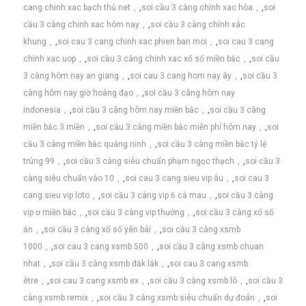
cang chinh xac bạch thủ net
,
soi cầu 3 càng chinh xac hòa
,
soi
cầu 3 càng chinh xac hôm nay
,
soi cầu 3 càng chính xác
khung
,
soi cau 3 cang chinh xac phien ban moi
,
soi cau 3 cang
chinh xac uop
,
soi cầu 3 càng chinh xac xổ số miền bắc
,
soi cầu
3 càng hôm nay an giang
,
soi cau 3 cang hom nay ây
,
soi cầu 3
càng hôm nay giờ hoàng đạo
,
soi cầu 3 càng hôm nay
indonesia
,
soi cầu 3 càng hôm nay miền bắc
,
soi cầu 3 càng
miền bắc 3 miền
,
soi cầu 3 càng miền bắc miễn phí hôm nay
,
soi
cầu 3 càng miền bắc quảng ninh
,
soi cầu 3 càng miền bắc tỷ lệ
trúng 99
,
soi cầu 3 càng siêu chuẩn phạm ngọc thạch
,
soi cầu 3
càng siêu chuẩn vào 10
,
soi cau 3 cang sieu vip âu
,
soi cau 3
cang sieu vip loto
,
soi cầu 3 càng vip 6 cà mau
,
soi cầu 3 càng
vip ơ miền bắc
,
soi cầu 3 càng vip thưởng
,
soi cầu 3 càng xổ số
ăn
,
soi cầu 3 càng xổ số yên bái
,
soi cầu 3 càng xsmb
1000
,
soi cau 3 cang xsmb 500
,
soi cầu 3 càng xsmb chuan
nhat
,
soi cầu 3 càng xsmb đắk lắk
,
soi cau 3 cang xsmb
être
,
soi cau 3 cang xsmb ex
,
soi cầu 3 càng xsmb lô
,
soi cầu 3
càng xsmb remix
,
soi cầu 3 càng xsmb siêu chuẩn dự đoán
,
soi