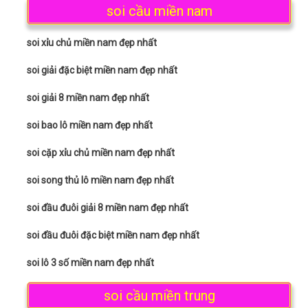
soi cầu miền nam
soi xỉu chủ miền nam đẹp nhất
soi giải đặc biệt miền nam đẹp nhất
soi giải 8 miền nam đẹp nhất
soi bao lô miền nam đẹp nhất
soi cặp xỉu chủ miền nam đẹp nhất
soi song thủ lô miền nam đẹp nhất
soi đầu đuôi giải 8 miền nam đẹp nhất
soi đầu đuôi đặc biệt miền nam đẹp nhất
soi lô 3 số miền nam đẹp nhất
soi cầu miền trung