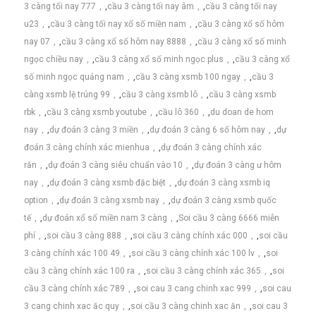
3 càng tối nay 777
,
cầu 3 càng tối nay âm
,
cầu 3 càng tối nay
u23
,
cầu 3 càng tối nay xổ số miền nam
,
cầu 3 càng xổ số hôm
nay 07
,
cầu 3 càng xổ số hôm nay 8888
,
cầu 3 càng xổ số minh
ngọc chiều nay
,
cầu 3 càng xổ số minh ngọc plus
,
cầu 3 càng xổ
số minh ngọc quảng nam
,
cầu 3 càng xsmb 100 ngay
,
cầu 3
càng xsmb lệ trúng 99
,
cầu 3 càng xsmb lô
,
cầu 3 càng xsmb
rbk
,
cầu 3 càng xsmb youtube
,
cầu lô 360
,
du doan de hom
nay
,
dự đoán 3 càng 3 miền
,
dự đoán 3 càng 6 số hôm nay
,
dự
đoán 3 càng chính xác mienhua
,
dự đoán 3 càng chính xác
rắn
,
dự đoán 3 càng siêu chuẩn vào 10
,
dự đoán 3 càng ư hôm
nay
,
dự đoán 3 càng xsmb đặc biệt
,
dự đoán 3 càng xsmb iq
option
,
dự đoán 3 càng xsmb nay
,
dự đoán 3 càng xsmb quốc
tế
,
dự đoán xổ số miền nam 3 càng
,
Soi cầu 3 càng 6666 miễn
phí
,
soi cầu 3 càng 888
,
soi cầu 3 càng chính xác 000
,
soi cầu
3 càng chính xác 100 49
,
soi cầu 3 càng chính xác 100 lv
,
soi
cầu 3 càng chính xác 100 ra
,
soi cầu 3 càng chính xác 365
,
soi
cầu 3 càng chính xác 789
,
soi cau 3 cang chinh xac 999
,
soi cau
3 cang chinh xac ăc quy
,
soi cầu 3 càng chinh xac ăn
,
soi cau 3