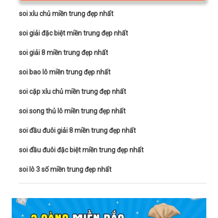
soi xỉu chủ miền trung đẹp nhất
soi giải đặc biệt miền trung đẹp nhất
soi giải 8 miền trung đẹp nhất
soi bao lô miền trung đẹp nhất
soi cặp xỉu chủ miền trung đẹp nhất
soi song thủ lô miền trung đẹp nhất
soi đầu đuôi giải 8 miền trung đẹp nhất
soi đầu đuôi đặc biệt miền trung đẹp nhất
soi lô 3 số miền trung đẹp nhất