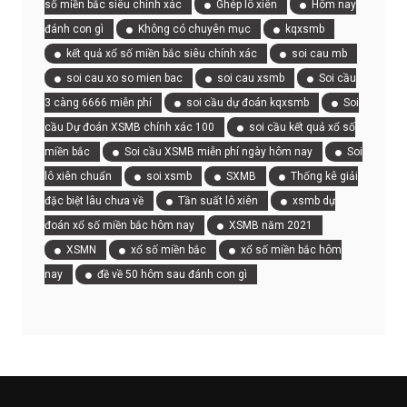
số miền bắc siêu chính xác
Ghép lô xiên
Hôm nay
đánh con gì
Không có chuyên mục
kqxsmb
kết quả xổ số miền bắc siêu chính xác
soi cau mb
soi cau xo so mien bac
soi cau xsmb
Soi cầu
3 càng 6666 miễn phí
soi cầu dự đoán kqxsmb
Soi
cầu Dự đoán XSMB chính xác 100
soi cầu kết quả xổ số
miền bắc
Soi cầu XSMB miễn phí ngày hôm nay
Soi
lô xiên chuẩn
soi xsmb
SXMB
Thống kê giải
đặc biệt lâu chưa về
Tần suất lô xiên
xsmb dự
đoán xổ số miền bắc hôm nay
XSMB năm 2021
XSMN
xổ số miền bắc
xổ số miền bắc hôm
nay
đề về 50 hôm sau đánh con gì