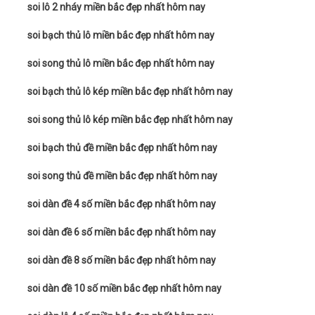
soi lô 2 nháy miền bắc đẹp nhất hôm nay
soi bạch thủ lô miền bắc đẹp nhất hôm nay
soi song thủ lô miền bắc đẹp nhất hôm nay
soi bạch thủ lô kép miền bắc đẹp nhất hôm nay
soi song thủ lô kép miền bắc đẹp nhất hôm nay
soi bạch thủ đề miền bắc đẹp nhất hôm nay
soi song thủ đề miền bắc đẹp nhất hôm nay
soi dàn đề 4 số miền bắc đẹp nhất hôm nay
soi dàn đề 6 số miền bắc đẹp nhất hôm nay
soi dàn đề 8 số miền bắc đẹp nhất hôm nay
soi dàn đề 10 số miền bắc đẹp nhất hôm nay