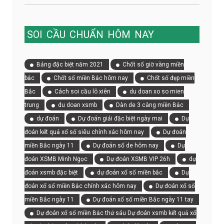
SOI
CẦU
CHUẨN
HÔM
NAY
Bảng đặc biệt năm 2021
Chốt số giờ vàng miền
bắc
Chốt số miền Bắc hôm nay
Chốt số đẹp miền
Bắc
Cách soi cầu lô xiên
du doan xo so mien
trung
du doan xsmb
Dàn de 3 càng miền Bắc
dự đoán
Dự đoán giải đặc biệt ngày mai
Dự
đoán kết quả xổ số siêu chính xác hôm nay
Dự đoán
miền Bắc ngày 11
Dự đoán số de hôm nay
Dự
đoán XSMB Minh Ngọc
Dự đoán XSMB VIP 26h
dự
đoán xsmb đặc biệt
dự đoán xổ số miền bắc
Dự
đoán xổ số miền Bắc chính xác hôm nay
Dự đoán xổ số
miền Bắc ngày 11
Dự đoán xổ số miền Bắc ngày 11 tay
Dự đoán xổ số miền Bắc thứ sáu Dự đoán xsmb kết quả xổ