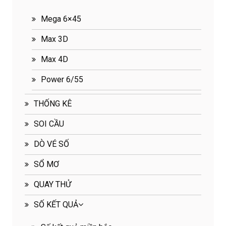
Mega 6×45
Max 3D
Max 4D
Power 6/55
THỐNG KÊ
SOI CẦU
DÒ VÉ SỐ
SỔ MƠ
QUAY THỬ
SỐ KẾT QUẢ