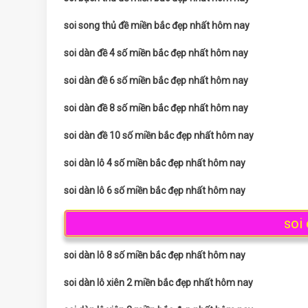
soi song thủ đề miền bắc đẹp nhất hôm nay
soi dàn đề 4 số miền bắc đẹp nhất hôm nay
soi dàn đề 6 số miền bắc đẹp nhất hôm nay
soi dàn đề 8 số miền bắc đẹp nhất hôm nay
soi dàn đề 10 số miền bắc đẹp nhất hôm nay
soi dàn lô 4 số miền bắc đẹp nhất hôm nay
soi dàn lô 6 số miền bắc đẹp nhất hôm nay
soi
soi dàn lô 8 số miền bắc đẹp nhất hôm nay
soi dàn lô xiên 2 miền bắc đẹp nhất hôm nay