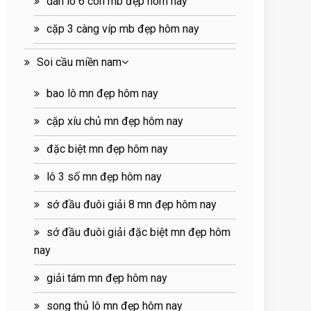
dàn lô 6 con mb đẹp hôm nay
cặp 3 càng víp mb đẹp hôm nay
Soi cầu miền nam
bao lô mn đẹp hôm nay
cặp xíu chủ mn đẹp hôm nay
đặc biệt mn đẹp hôm nay
lô 3 số mn đẹp hôm nay
sớ đầu đuôi giải 8 mn đẹp hôm nay
sớ đầu đuôi giải đặc biệt mn đẹp hôm
nay
giải tám mn đẹp hôm nay
song thủ lô mn đẹp hôm nay