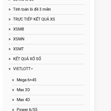
Tính toán lô đề 3 miền
TRỰC TIẾP KẾT QUẢ XS
XSMB
XSMN
XSMT
KẾT QUẢ XỔ SỐ
VIETLOTT
Mega 6×45
Max 3D
Max 4D
Power 6/55