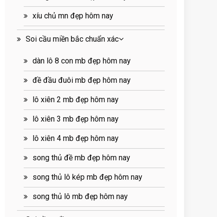
xíu chủ mn đẹp hôm nay
Soi cầu miền bắc chuẩn xác
dàn lô 8 con mb đẹp hôm nay
đề đầu đuôi mb đẹp hôm nay
lô xiên 2 mb đẹp hôm nay
lô xiên 3 mb đẹp hôm nay
lô xiên 4 mb đẹp hôm nay
song thủ đề mb đẹp hôm nay
song thủ lô kép mb đẹp hôm nay
song thủ lô mb đẹp hôm nay