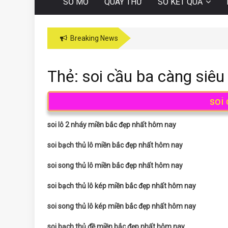
SỔ MƠ
QUAY THỬ
SỐ KẾT QUẢ
Breaking News
Thẻ:
soi cầu ba càng siêu 
soi 
soi lô 2 nháy miền bắc đẹp nhất hôm nay
soi bạch thủ lô miền bắc đẹp nhất hôm nay
soi song thủ lô miền bắc đẹp nhất hôm nay
soi bạch thủ lô kép miền bắc đẹp nhất hôm nay
soi song thủ lô kép miền bắc đẹp nhất hôm nay
soi bạch thủ đề miền bắc đẹp nhất hôm nay