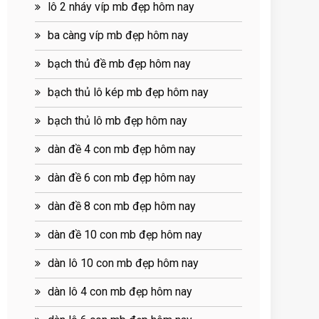
lô 2 nháy víp mb đẹp hôm nay
ba càng víp mb đẹp hôm nay
bạch thủ đề mb đẹp hôm nay
bạch thủ lô kép mb đẹp hôm nay
bạch thủ lô mb đẹp hôm nay
dàn đề 4 con mb đẹp hôm nay
dàn đề 6 con mb đẹp hôm nay
dàn đề 8 con mb đẹp hôm nay
dàn đề 10 con mb đẹp hôm nay
dàn lô 10 con mb đẹp hôm nay
dàn lô 4 con mb đẹp hôm nay