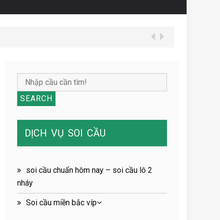
SEARCH
DỊCH
VỤ
SOI
CẦU
soi cầu chuẩn hôm nay – soi cầu lô 2
nháy
Soi cầu miền bắc víp