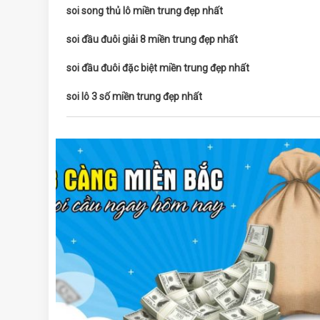
soi song thủ lô miền trung đẹp nhất
soi đầu đuôi giải 8 miền trung đẹp nhất
soi đầu đuôi đặc biệt miền trung đẹp nhất
soi lô 3 số miền trung đẹp nhất