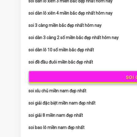
soi dàn lô xiên 3 miền bắc đẹp nhất hôm nay
soi dàn lô xiên 4 miền bắc đẹp nhất hôm nay
soi 3 càng miền bắc đẹp nhất hôm nay
soi dàn 3 càng 2 số miền bắc đẹp nhất hôm nay
soi dàn lô 10 số miền bắc đẹp nhất
soi đề đầu đuôi miền bắc đẹp nhất
soi
soi xỉu chủ miền nam đẹp nhất
soi giải đặc biệt miền nam đẹp nhất
soi giải 8 miền nam đẹp nhất
soi bao lô miền nam đẹp nhất