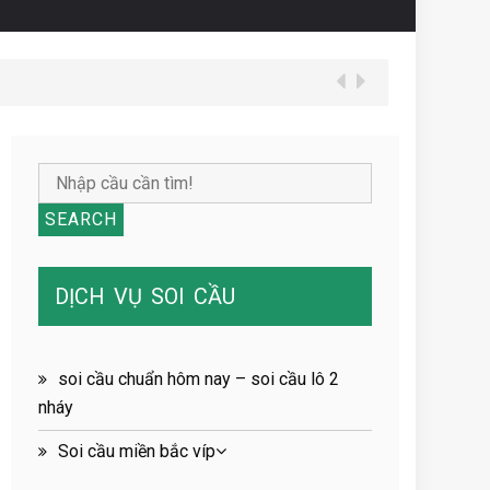
SEARCH
DỊCH
VỤ
SOI
CẦU
soi cầu chuẩn hôm nay – soi cầu lô 2
nháy
Soi cầu miền bắc víp