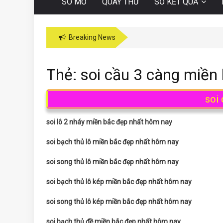
SỔ MƠ
QUAY THỬ
SỐ KẾT QUẢ
Breaking News
Thẻ:
soi cầu 3 càng miền
soi 
soi lô 2 nháy miền bắc đẹp nhất hôm nay
soi bạch thủ lô miền bắc đẹp nhất hôm nay
soi song thủ lô miền bắc đẹp nhất hôm nay
soi bạch thủ lô kép miền bắc đẹp nhất hôm nay
soi song thủ lô kép miền bắc đẹp nhất hôm nay
soi bạch thủ đề miền bắc đẹp nhất hôm nay