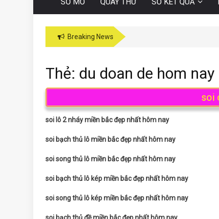
SỔ MƠ
QUAY THỬ
SỐ KẾT QUẢ
Breaking News
Thẻ:
du doan de hom nay
soi 
soi lô 2 nháy miền bắc đẹp nhất hôm nay
soi bạch thủ lô miền bắc đẹp nhất hôm nay
soi song thủ lô miền bắc đẹp nhất hôm nay
soi bạch thủ lô kép miền bắc đẹp nhất hôm nay
soi song thủ lô kép miền bắc đẹp nhất hôm nay
soi bạch thủ đề miền bắc đẹp nhất hôm nay