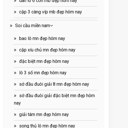
dàn lô 6 con mb đẹp hôm nay
cặp 3 càng víp mb đẹp hôm nay
Soi cầu miền nam
bao lô mn đẹp hôm nay
cặp xíu chủ mn đẹp hôm nay
đặc biệt mn đẹp hôm nay
lô 3 số mn đẹp hôm nay
sớ đầu đuôi giải 8 mn đẹp hôm nay
sớ đầu đuôi giải đặc biệt mn đẹp hôm
nay
giải tám mn đẹp hôm nay
song thủ lô mn đẹp hôm nay