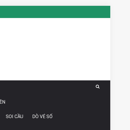
IỀN
SOI CẦU
DÒ VÉ SỐ