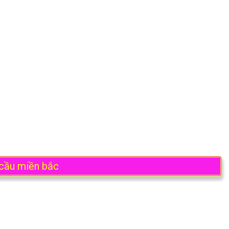
 cầu miền bắc