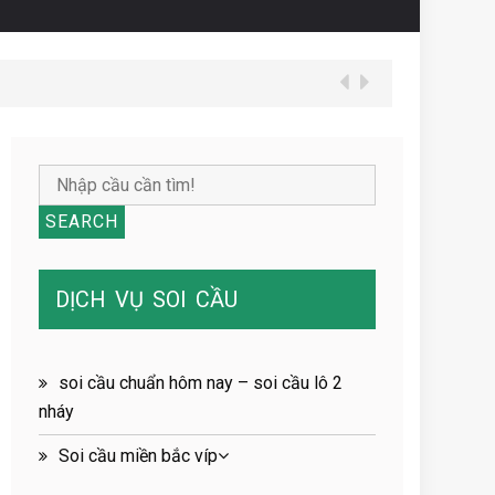
SEARCH
DỊCH
VỤ
SOI
CẦU
soi cầu chuẩn hôm nay – soi cầu lô 2
nháy
Soi cầu miền bắc víp