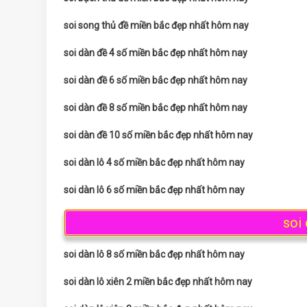
soi song thủ đề miền bắc đẹp nhất hôm nay
soi dàn đề 4 số miền bắc đẹp nhất hôm nay
soi dàn đề 6 số miền bắc đẹp nhất hôm nay
soi dàn đề 8 số miền bắc đẹp nhất hôm nay
soi dàn đề 10 số miền bắc đẹp nhất hôm nay
soi dàn lô 4 số miền bắc đẹp nhất hôm nay
soi dàn lô 6 số miền bắc đẹp nhất hôm nay
soi
soi dàn lô 8 số miền bắc đẹp nhất hôm nay
soi dàn lô xiên 2 miền bắc đẹp nhất hôm nay