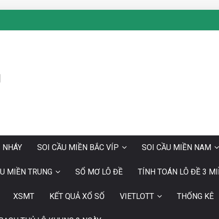
U
2 NHÁY
SOI CẦU MIỀN BẮC VÍP
SOI CẦU MIỀN NAM
ẦU MIỀN TRUNG
SỔ MƠ LÔ ĐỀ
TÍNH TOÁN LÔ ĐỀ 3 M
XSMT
KẾT QUẢ XỔ SỐ
VIETLOTT
THỐNG KÊ