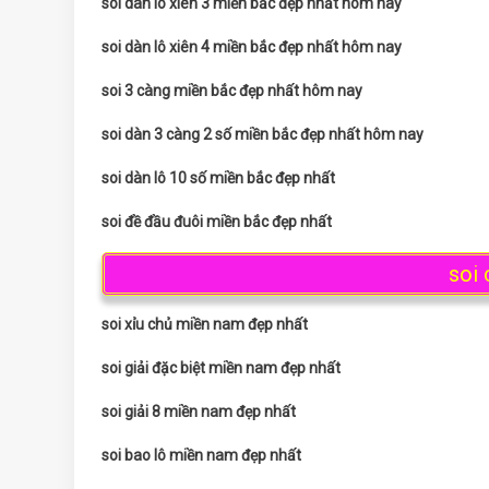
soi dàn lô xiên 3 miền bắc đẹp nhất hôm nay
soi dàn lô xiên 4 miền bắc đẹp nhất hôm nay
soi 3 càng miền bắc đẹp nhất hôm nay
soi dàn 3 càng 2 số miền bắc đẹp nhất hôm nay
soi dàn lô 10 số miền bắc đẹp nhất
soi đề đầu đuôi miền bắc đẹp nhất
soi
soi xỉu chủ miền nam đẹp nhất
soi giải đặc biệt miền nam đẹp nhất
soi giải 8 miền nam đẹp nhất
soi bao lô miền nam đẹp nhất