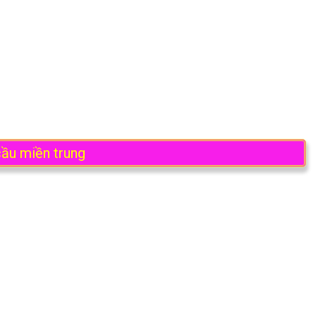
cầu miền trung