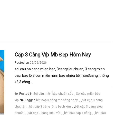
Cặp 3 Càng Víp Mb Đẹp Hôm Nay
Posted on
02/06/2026
soi cau ba cang mien bac, 3cangsieuchuan, 3 cang mien
bac, bao lô 3 con miền nam bao nhiêu tiền, soi3cang, thống
kê 3 càng ...
Posted in
Soi cầu miền bắc chuẩn xác
,
Soi cầu miền bắc
víp
Tagged
bắt cặp 3 càng mb hàng ngày
,
bắt cặp 3 càng
phát tài
,
bắt cặp 3 càng rồng bạch kim
,
bắt cặp 3 càng siêu
chuẩn
,
bắt cặp 3 càng siêu víp
,
bắt cầu cặp 3 càng
,
bắt cầu