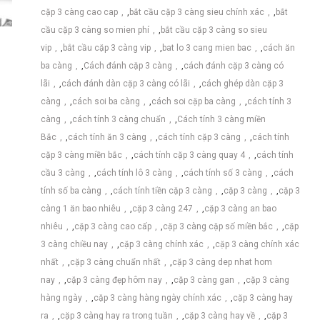
cặp 3 càng cao cap
,
bắt cầu cặp 3 càng sieu chính xác
,
bắt
cầu cặp 3 càng so mien phí
,
bắt cầu cặp 3 càng so sieu
vip
,
bắt cầu cặp 3 càng vip
,
bat lo 3 cang mien bac
,
cách ăn
ba càng
,
Cách đánh cặp 3 càng
,
cách đánh cặp 3 càng có
lãi
,
cách đánh dàn cặp 3 càng có lãi
,
cách ghép dàn cặp 3
càng
,
cách soi ba càng
,
cách soi cặp ba càng
,
cách tính 3
càng
,
cách tính 3 càng chuẩn
,
Cách tính 3 càng miền
Bắc
,
cách tính ăn 3 càng
,
cách tính cặp 3 càng
,
cách tính
cặp 3 càng miền bắc
,
cách tính cặp 3 càng quay 4
,
cách tính
cầu 3 càng
,
cách tính lô 3 càng
,
cách tính số 3 càng
,
cách
tính số ba càng
,
cách tính tiền cặp 3 càng
,
cặp 3 càng
,
cặp 3
càng 1 ăn bao nhiêu
,
cặp 3 càng 247
,
cặp 3 càng an bao
nhiêu
,
cặp 3 càng cao cấp
,
cặp 3 càng cặp số miền bắc
,
cặp
3 càng chiều nay
,
cặp 3 càng chính xác
,
cặp 3 càng chính xác
nhất
,
cặp 3 càng chuẩn nhất
,
cặp 3 càng dep nhat hom
nay
,
cặp 3 càng đẹp hôm nay
,
cặp 3 càng gan
,
cặp 3 càng
hàng ngày
,
cặp 3 càng hàng ngày chính xác
,
cặp 3 càng hay
ra
,
cặp 3 càng hay ra trong tuần
,
cặp 3 càng hay về
,
cặp 3