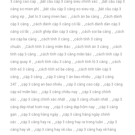
3 càng cao cap
,
bắt cầu cặp 3 càng sieu chính xác
,
bắt cầu cặp 3
càng so mien phí
,
bắt cầu cặp 3 càng so sieu vip
,
bắt cầu cặp 3
càng vip
,
bat lo 3 cang mien bac
,
cách ăn ba càng
,
Cách đánh
cặp 3 càng
,
cách đánh cặp 3 càng có lãi
,
cách đánh dàn cặp 3
càng có lãi
,
cách ghép dàn cặp 3 càng
,
cách soi ba càng
,
cách
soi cặp ba càng
,
cách tính 3 càng
,
cách tính 3 càng
chuẩn
,
Cách tính 3 càng miền Bắc
,
cách tính ăn 3 càng
,
cách
tính cặp 3 càng
,
cách tính cặp 3 càng miền bắc
,
cách tính cặp 3
càng quay 4
,
cách tính cầu 3 càng
,
cách tính lô 3 càng
,
cách
tính số 3 càng
,
cách tính số ba càng
,
cách tính tiền cặp 3
càng
,
cặp 3 càng
,
cặp 3 càng 1 ăn bao nhiêu
,
cặp 3 càng
247
,
cặp 3 càng an bao nhiêu
,
cặp 3 càng cao cấp
,
cặp 3 càng
cặp số miền bắc
,
cặp 3 càng chiều nay
,
cặp 3 càng chính
xác
,
cặp 3 càng chính xác nhất
,
cặp 3 càng chuẩn nhất
,
cặp 3
càng dep nhat hom nay
,
cặp 3 càng đẹp hôm nay
,
cặp 3 càng
gan
,
cặp 3 càng hàng ngày
,
cặp 3 càng hàng ngày chính
xác
,
cặp 3 càng hay ra
,
cặp 3 càng hay ra trong tuần
,
cặp 3
càng hay về
,
cặp 3 càng hay về cầu
,
cặp 3 càng hay về hàng