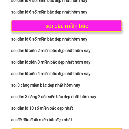
soi dàn lô 4 số miền bắc đẹp nhất hôm nay
soi dàn lô 6 số miền bắc đẹp nhất hôm nay
soi cầu miền bắc
soi dàn lô 8 số miền bắc đẹp nhất hôm nay
soi dàn lô xiên 2 miền bắc đẹp nhất hôm nay
soi dàn lô xiên 3 miền bắc đẹp nhất hôm nay
soi dàn lô xiên 4 miền bắc đẹp nhất hôm nay
soi 3 càng miền bắc đẹp nhất hôm nay
soi dàn 3 càng 2 số miền bắc đẹp nhất hôm nay
soi dàn lô 10 số miền bắc đẹp nhất
soi đề đầu đuôi miền bắc đẹp nhất