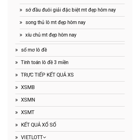
sớ đầu đuôi giải đặc biệt mt đẹp hôm nay
song thủ lô mt đẹp hôm nay
xíu chủ mt đẹp hôm nay
sổ mơ lô đề
Tính toán lô đề 3 miền
TRỰC TIẾP KẾT QUẢ XS
XSMB
XSMN
XSMT
KẾT QUẢ XỔ SỐ
VIETLOTT