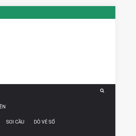
IỀN
SOI CẦU
DÒ VÉ SỐ