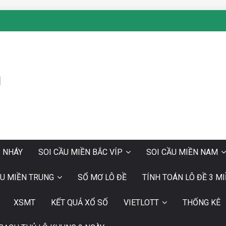
U
2 NHÁY
SOI CẦU MIỀN BẮC VÍP
SOI CẦU MIỀN NAM
ẦU MIỀN TRUNG
SỔ MƠ LÔ ĐỀ
TÍNH TOÁN LÔ ĐỀ 3 M
XSMT
KẾT QUẢ XỔ SỐ
VIETLOTT
THỐNG KÊ