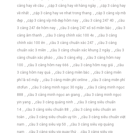
càng hay về cầu
,
cặp 3 càng hay về hàng ngày
,
cặp 3 càng hay
về nhất
,
cặp 3 càng hay ve nhat trong thang
,
cặp 3 càng víp mb
đẹp
,
cặp 3 càng víp mb đẹp hôm nay
,
cầu 3 càng 247 40
,
cầu
3 càng 247 de hôm nay
,
cầu 3 càng 247 xổ số miền bắc
,
cầu 3
càng âm thanh
,
cầu 3 càng chính xác 100 4x
,
cầu 3 càng
chính xác 100 ên
,
cầu 3 càng chuẩn xác 247
,
cầu 3 càng
chuẩn xác 3 miền
,
cầu 3 càng chuẩn xác khung 2 ngày
,
cầu 3
càng chuẩn xác pháo
,
cầu 3 càng elig
,
cầu 3 càng hôm nay
100
,
cầu 3 càng hôm nay 666
,
cầu 3 càng hôm nay giá
,
cầu
3 càng hôm nay quả
,
cầu 3 càng miền bắc
,
cầu 3 càng miễn
phí là số mấy
,
cầu 3 càng miễn phí online
,
cầu 3 càng miễn phí
otofun
,
cầu 3 càng minh ngọc 30 ngày
,
cầu 3 càng minh ngọc
888
,
cầu 3 càng minh ngọc an giang
,
cầu 3 càng minh ngọc
yin yang
,
cầu 3 càng quảng ninh
,
cầu 3 càng siêu chuẩn
14
,
cầu 3 càng siêu chuẩn 88
,
cầu 3 càng siêu chuẩn an
toàn
,
cầu 3 càng siêu chuẩn uy tín
,
cầu 3 càng siêu chuẩn việt
nam
,
cầu 3 càng siêu vip 50
,
cầu 3 càng siêu vip quảng
nam
,
cầu 3 càng siêu vip quay thử
,
cầu 3 càng siêu vip