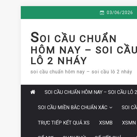
Skip
03/06/2026
to
content
S
OI CẦU CHUẨN
HÔM NAY – SOI CẦ
LÔ 2 NHÁY
soi cầu chuẩn hôm nay – soi cầu lô 2 nháy
SOI CẦU CHUẨN HÔM NAY – SOI CẦU LÔ 
SOI CẦU MIỀN BẮC CHUẨN XÁC
SOI C
TRỰC TIẾP KẾT QUẢ XS
XSMB
XSMN