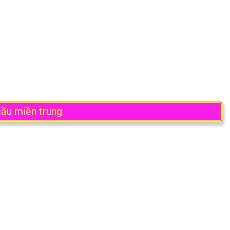
cầu miền trung