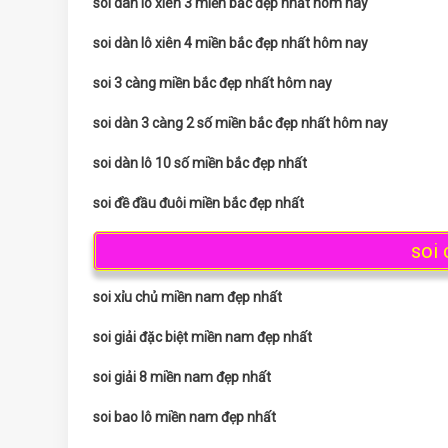
soi dàn lô xiên 3 miền bắc đẹp nhất hôm nay
soi dàn lô xiên 4 miền bắc đẹp nhất hôm nay
soi 3 càng miền bắc đẹp nhất hôm nay
soi dàn 3 càng 2 số miền bắc đẹp nhất hôm nay
soi dàn lô 10 số miền bắc đẹp nhất
soi đề đầu đuôi miền bắc đẹp nhất
soi
soi xỉu chủ miền nam đẹp nhất
soi giải đặc biệt miền nam đẹp nhất
soi giải 8 miền nam đẹp nhất
soi bao lô miền nam đẹp nhất