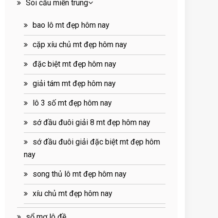
Soi cầu miền trung
bao lô mt đẹp hôm nay
cặp xíu chủ mt đẹp hôm nay
đặc biệt mt đẹp hôm nay
giải tám mt đẹp hôm nay
lô 3 số mt đẹp hôm nay
sớ đầu đuôi giải 8 mt đẹp hôm nay
sớ đầu đuôi giải đặc biệt mt đẹp hôm
nay
song thủ lô mt đẹp hôm nay
xíu chủ mt đẹp hôm nay
sổ mơ lô đề