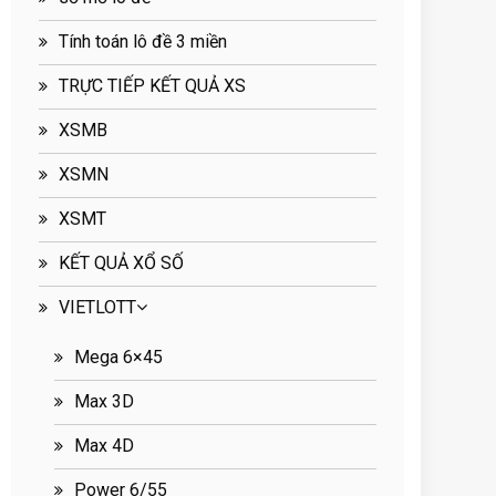
Tính toán lô đề 3 miền
TRỰC TIẾP KẾT QUẢ XS
XSMB
XSMN
XSMT
KẾT QUẢ XỔ SỐ
VIETLOTT
Mega 6×45
Max 3D
Max 4D
Power 6/55