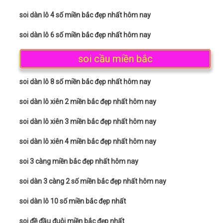
soi dàn lô 4 số miền bắc đẹp nhất hôm nay
soi dàn lô 6 số miền bắc đẹp nhất hôm nay
soi cầu miền bắc
soi dàn lô 8 số miền bắc đẹp nhất hôm nay
soi dàn lô xiên 2 miền bắc đẹp nhất hôm nay
soi dàn lô xiên 3 miền bắc đẹp nhất hôm nay
soi dàn lô xiên 4 miền bắc đẹp nhất hôm nay
soi 3 càng miền bắc đẹp nhất hôm nay
soi dàn 3 càng 2 số miền bắc đẹp nhất hôm nay
soi dàn lô 10 số miền bắc đẹp nhất
soi đề đầu đuôi miền bắc đẹp nhất