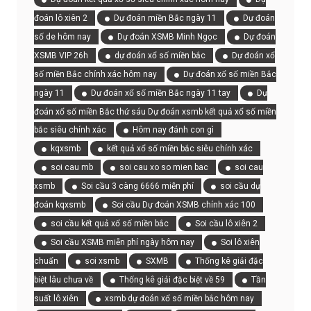
đoán lô xiên 2
Dự đoán miền Bắc ngày 11
Dự đoán
số de hôm nay
Dự đoán XSMB Minh Ngọc
Dự đoán
XSMB VIP 26h
dự đoán xổ số miền bắc
Dự đoán xổ
số miền Bắc chính xác hôm nay
Dự đoán xổ số miền Bắc
ngày 11
Dự đoán xổ số miền Bắc ngày 11 tay
Dự
đoán xổ số miền Bắc thứ sáu Dự đoán xsmb kết quả xổ số miền
bắc siêu chính xác
Hôm nay đánh con gì
kqxsmb
kết quả xổ số miền bắc siêu chính xác
soi cau mb
soi cau xo so mien bac
soi cau
xsmb
Soi cầu 3 càng 6666 miễn phí
soi cầu dự
đoán kqxsmb
Soi cầu Dự đoán XSMB chính xác 100
soi cầu kết quả xổ số miền bắc
Soi cầu lô xiên 2
Soi cầu XSMB miễn phí ngày hôm nay
Soi lô xiên
chuẩn
soi xsmb
SXMB
Thống kê giải đặc
biệt lâu chưa về
Thống kê giải đặc biệt về 59
Tần
suất lô xiên
xsmb dự đoán xổ số miền bắc hôm nay