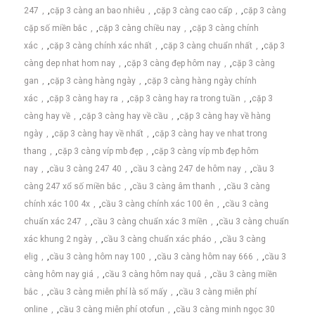
247
,
cặp 3 càng an bao nhiêu
,
cặp 3 càng cao cấp
,
cặp 3 càng
cặp số miền bắc
,
cặp 3 càng chiều nay
,
cặp 3 càng chính
xác
,
cặp 3 càng chính xác nhất
,
cặp 3 càng chuẩn nhất
,
cặp 3
càng dep nhat hom nay
,
cặp 3 càng đẹp hôm nay
,
cặp 3 càng
gan
,
cặp 3 càng hàng ngày
,
cặp 3 càng hàng ngày chính
xác
,
cặp 3 càng hay ra
,
cặp 3 càng hay ra trong tuần
,
cặp 3
càng hay về
,
cặp 3 càng hay về cầu
,
cặp 3 càng hay về hàng
ngày
,
cặp 3 càng hay về nhất
,
cặp 3 càng hay ve nhat trong
thang
,
cặp 3 càng víp mb đẹp
,
cặp 3 càng víp mb đẹp hôm
nay
,
cầu 3 càng 247 40
,
cầu 3 càng 247 de hôm nay
,
cầu 3
càng 247 xổ số miền bắc
,
cầu 3 càng âm thanh
,
cầu 3 càng
chính xác 100 4x
,
cầu 3 càng chính xác 100 ên
,
cầu 3 càng
chuẩn xác 247
,
cầu 3 càng chuẩn xác 3 miền
,
cầu 3 càng chuẩn
xác khung 2 ngày
,
cầu 3 càng chuẩn xác pháo
,
cầu 3 càng
elig
,
cầu 3 càng hôm nay 100
,
cầu 3 càng hôm nay 666
,
cầu 3
càng hôm nay giá
,
cầu 3 càng hôm nay quả
,
cầu 3 càng miền
bắc
,
cầu 3 càng miễn phí là số mấy
,
cầu 3 càng miễn phí
online
,
cầu 3 càng miễn phí otofun
,
cầu 3 càng minh ngọc 30