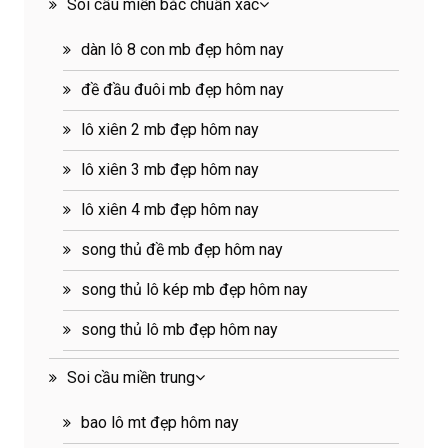
Soi cầu miền bắc chuẩn xác
dàn lô 8 con mb đẹp hôm nay
đề đầu đuôi mb đẹp hôm nay
lô xiên 2 mb đẹp hôm nay
lô xiên 3 mb đẹp hôm nay
lô xiên 4 mb đẹp hôm nay
song thủ đề mb đẹp hôm nay
song thủ lô kép mb đẹp hôm nay
song thủ lô mb đẹp hôm nay
Soi cầu miền trung
bao lô mt đẹp hôm nay