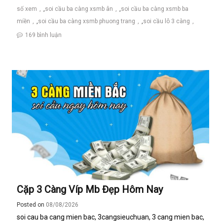
số xem
,
soi cầu ba càng xsmb ân
,
soi cầu ba càng xsmb ba
miền
,
soi cầu ba càng xsmb phuong trang
,
soi cầu lô 3 càng
ở
169 bình luận
ba
càng
víp
mb
đẹp
hôm
nay
Cặp 3 Càng Víp Mb Đẹp Hôm Nay
Posted on
08/08/2026
soi cau ba cang mien bac, 3cangsieuchuan, 3 cang mien bac,