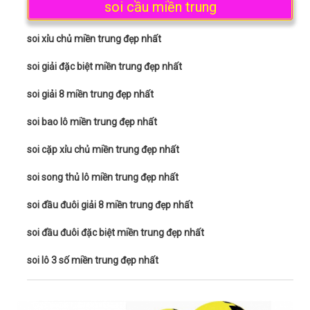
soi cầu miền trung
soi xỉu chủ miền trung đẹp nhất
soi giải đặc biệt miền trung đẹp nhất
soi giải 8 miền trung đẹp nhất
soi bao lô miền trung đẹp nhất
soi cặp xỉu chủ miền trung đẹp nhất
soi song thủ lô miền trung đẹp nhất
soi đầu đuôi giải 8 miền trung đẹp nhất
soi đầu đuôi đặc biệt miền trung đẹp nhất
soi lô 3 số miền trung đẹp nhất