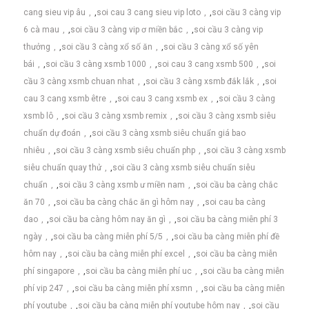
cang sieu vip âu
,
soi cau 3 cang sieu vip loto
,
soi cầu 3 càng vip
6 cà mau
,
soi cầu 3 càng vip ơ miền bắc
,
soi cầu 3 càng vip
thưởng
,
soi cầu 3 càng xổ số ăn
,
soi cầu 3 càng xổ số yên
bái
,
soi cầu 3 càng xsmb 1000
,
soi cau 3 cang xsmb 500
,
soi
cầu 3 càng xsmb chuan nhat
,
soi cầu 3 càng xsmb đắk lắk
,
soi
cau 3 cang xsmb être
,
soi cau 3 cang xsmb ex
,
soi cầu 3 càng
xsmb lô
,
soi cầu 3 càng xsmb remix
,
soi cầu 3 càng xsmb siêu
chuẩn dự đoán
,
soi cầu 3 càng xsmb siêu chuẩn giá bao
nhiêu
,
soi cầu 3 càng xsmb siêu chuẩn php
,
soi cầu 3 càng xsmb
siêu chuẩn quay thử
,
soi cầu 3 càng xsmb siêu chuẩn siêu
chuẩn
,
soi cầu 3 càng xsmb ư miền nam
,
soi cầu ba càng chắc
ăn 70
,
soi cầu ba càng chắc ăn gì hôm nay
,
soi cau ba càng
dao
,
soi cầu ba càng hôm nay ăn gì
,
soi cầu ba càng miễn phí 3
ngày
,
soi cầu ba càng miễn phí 5/5
,
soi cầu ba càng miễn phí đề
hôm nay
,
soi cầu ba càng miễn phí excel
,
soi cầu ba càng miễn
phí singapore
,
soi cầu ba càng miễn phí uc
,
soi cầu ba càng miễn
phí vip 247
,
soi cầu ba càng miễn phí xsmn
,
soi cầu ba càng miễn
phí youtube
,
soi cầu ba càng miễn phí youtube hôm nay
,
soi cầu