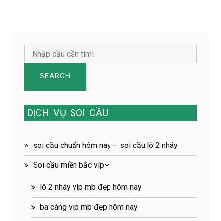
càng
víp
mb
đẹp
hôm
nay
SEARCH
DỊCH
VỤ
SOI
CẦU
soi cầu chuẩn hôm nay – soi cầu lô 2 nháy
Soi cầu miền bắc víp
lô 2 nháy víp mb đẹp hôm nay
ba càng víp mb đẹp hôm nay