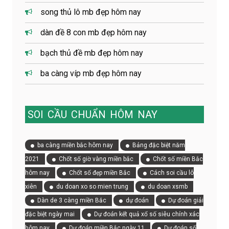
song thủ lô mb đẹp hôm nay
dàn đề 8 con mb đẹp hôm nay
bạch thủ đề mb đẹp hôm nay
ba càng víp mb đẹp hôm nay
SOI
CẦU
CHUẨN
HÔM
NAY
ba càng miền bắc hôm nay
Bảng đặc biệt năm
2021
Chốt số giờ vàng miền bắc
Chốt số miền Bắc
hôm nay
Chốt số đẹp miền Bắc
Cách soi cầu lô
xiên
du doan xo so mien trung
du doan xsmb
Dàn de 3 càng miền Bắc
dự đoán
Dự đoán giải
đặc biệt ngày mai
Dự đoán kết quả xổ số siêu chính xác
hôm nay
Dự đoán miền Bắc ngày 11
Dự đoán số