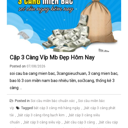
Cặp 3 Càng Víp Mb Đẹp Hôm Nay
Posted on
07/08/2026
soi cau ba cang mien bac, 3cangsieuchuan, 3 cang mien bac,
bao lô 3 con miền nam bao nhiêu tiền, soi3cang, thống kê 3
càng ...
Posted in
Soi cầu miền bắc chuẩn xác
,
Soi cầu miền bắc
víp
Tagged
bắt cặp 3 càng mb hàng ngày
,
bắt cặp 3 càng phát
tài
,
bắt cặp 3 càng rồng bạch kim
,
bắt cặp 3 càng siêu
chuẩn
,
bắt cặp 3 càng siêu víp
,
bắt cầu cặp 3 càng
,
bắt cầu cặp