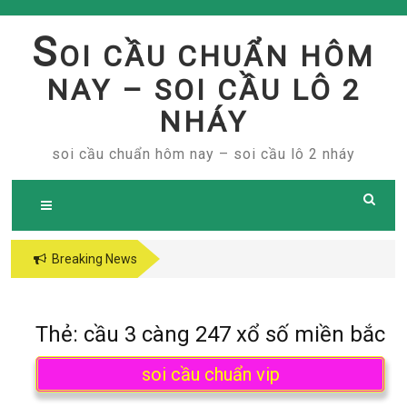
Skip
to
S
OI CẦU CHUẨN HÔM
content
NAY – SOI CẦU LÔ 2
NHÁY
soi cầu chuẩn hôm nay – soi cầu lô 2 nháy
Breaking News
Thẻ:
cầu 3 càng 247 xổ số miền bắc
soi cầu chuẩn vip