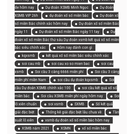
de hôm nay
Dự đoán XSMB Minh Ngọc
Dự đoán
XSMB VIP 26h
dự đoán xổ số miền bắc
Dự đoán xổ
số miền Bắc chính xác hôm nay
Dự đoán xổ số miền Bắc
ngày 11
Dự đoán xổ số miền Bắc ngày 11 tay
Dự
đoán xổ số miền Bắc thứ sáu Dự đoán xsmb kết quả xổ số miền
bắc siêu chính xác
Hôm nay đánh con gì
kqxsmb
kết quả xổ số miền bắc siêu chính xác
soi cau mb
soi cau xo so mien bac
soi cau
xsmb
Soi cầu 3 càng 6666 miễn phí
Soi cầu 3 càng
miễn phí miền Nam
soi cầu dự đoán kqxsmb
Soi
cầu Dự đoán XSMB chính xác 100
soi cầu kết quả xổ số
miền bắc
Soi cầu XSMB miễn phí ngày hôm nay
Soi
lô xiên chuẩn
soi xsmb
SXMB
Số kết quả
giải đặc biệt
Thống kê giải đặc biệt lâu chưa về
Tần
suất lô xiên
xsmb dự đoán xổ số miền bắc hôm nay
XSMB năm 2021
XSMN
xổ số miền bắc