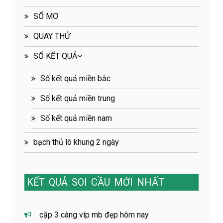
SỔ MƠ
QUAY THỬ
SỐ KẾT QUẢ
Số kết quả miền bắc
Số kết quả miền trung
Số kết quả miền nam
bạch thủ lô khung 2 ngày
KẾT
QUẢ
SOI
CẦU
MỚI
NHẤT
cặp 3 càng víp mb đẹp hôm nay