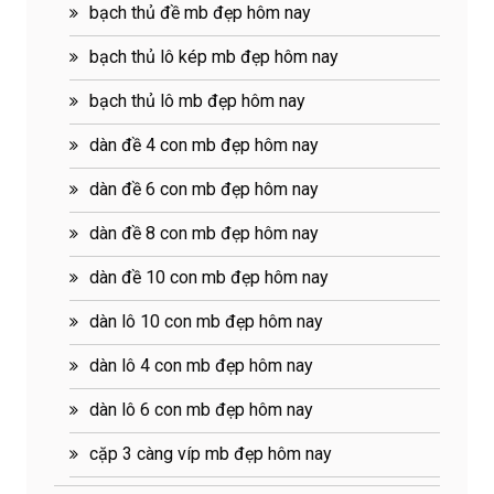
bạch thủ đề mb đẹp hôm nay
bạch thủ lô kép mb đẹp hôm nay
bạch thủ lô mb đẹp hôm nay
dàn đề 4 con mb đẹp hôm nay
dàn đề 6 con mb đẹp hôm nay
dàn đề 8 con mb đẹp hôm nay
dàn đề 10 con mb đẹp hôm nay
dàn lô 10 con mb đẹp hôm nay
dàn lô 4 con mb đẹp hôm nay
dàn lô 6 con mb đẹp hôm nay
cặp 3 càng víp mb đẹp hôm nay