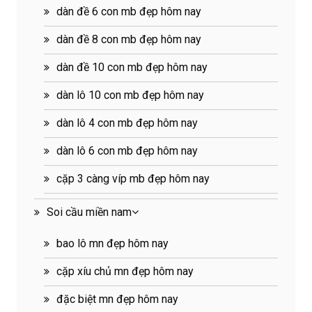
dàn đề 6 con mb đẹp hôm nay
dàn đề 8 con mb đẹp hôm nay
dàn đề 10 con mb đẹp hôm nay
dàn lô 10 con mb đẹp hôm nay
dàn lô 4 con mb đẹp hôm nay
dàn lô 6 con mb đẹp hôm nay
cặp 3 càng víp mb đẹp hôm nay
Soi cầu miền nam
bao lô mn đẹp hôm nay
cặp xíu chủ mn đẹp hôm nay
đặc biệt mn đẹp hôm nay