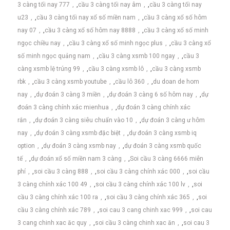
3 càng tối nay 777
,
cầu 3 càng tối nay âm
,
cầu 3 càng tối nay
u23
,
cầu 3 càng tối nay xổ số miền nam
,
cầu 3 càng xổ số hôm
nay 07
,
cầu 3 càng xổ số hôm nay 8888
,
cầu 3 càng xổ số minh
ngọc chiều nay
,
cầu 3 càng xổ số minh ngọc plus
,
cầu 3 càng xổ
số minh ngọc quảng nam
,
cầu 3 càng xsmb 100 ngay
,
cầu 3
càng xsmb lệ trúng 99
,
cầu 3 càng xsmb lô
,
cầu 3 càng xsmb
rbk
,
cầu 3 càng xsmb youtube
,
cầu lô 360
,
du doan de hom
nay
,
dự đoán 3 càng 3 miền
,
dự đoán 3 càng 6 số hôm nay
,
dự
đoán 3 càng chính xác mienhua
,
dự đoán 3 càng chính xác
rắn
,
dự đoán 3 càng siêu chuẩn vào 10
,
dự đoán 3 càng ư hôm
nay
,
dự đoán 3 càng xsmb đặc biệt
,
dự đoán 3 càng xsmb iq
option
,
dự đoán 3 càng xsmb nay
,
dự đoán 3 càng xsmb quốc
tế
,
dự đoán xổ số miền nam 3 càng
,
Soi cầu 3 càng 6666 miễn
phí
,
soi cầu 3 càng 888
,
soi cầu 3 càng chính xác 000
,
soi cầu
3 càng chính xác 100 49
,
soi cầu 3 càng chính xác 100 lv
,
soi
cầu 3 càng chính xác 100 ra
,
soi cầu 3 càng chính xác 365
,
soi
cầu 3 càng chính xác 789
,
soi cau 3 cang chinh xac 999
,
soi cau
3 cang chinh xac ăc quy
,
soi cầu 3 càng chinh xac ăn
,
soi cau 3