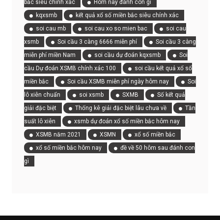
bắc siêu chính xác
Hôm nay đánh con gì
kqxsmb
kết quả xổ số miền bắc siêu chính xác
soi cau mb
soi cau xo so mien bac
soi cau
xsmb
Soi cầu 3 càng 6666 miễn phí
Soi cầu 3 càng
miễn phí miền Nam
soi cầu dự đoán kqxsmb
Soi
cầu Dự đoán XSMB chính xác 100
soi cầu kết quả xổ số
miền bắc
Soi cầu XSMB miễn phí ngày hôm nay
Soi
lô xiên chuẩn
soi xsmb
SXMB
Số kết quả
giải đặc biệt
Thống kê giải đặc biệt lâu chưa về
Tần
suất lô xiên
xsmb dự đoán xổ số miền bắc hôm nay
XSMB năm 2021
XSMN
xổ số miền bắc
xổ số miền bắc hôm nay
đề về 50 hôm sau đánh con
gì