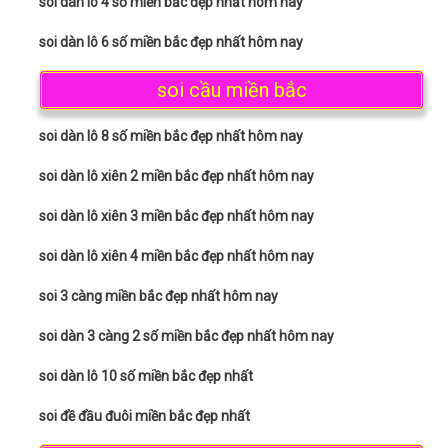
soi dàn lô 4 số miền bắc đẹp nhất hôm nay
soi dàn lô 6 số miền bắc đẹp nhất hôm nay
soi cầu miền bắc
soi dàn lô 8 số miền bắc đẹp nhất hôm nay
soi dàn lô xiên 2 miền bắc đẹp nhất hôm nay
soi dàn lô xiên 3 miền bắc đẹp nhất hôm nay
soi dàn lô xiên 4 miền bắc đẹp nhất hôm nay
soi 3 càng miền bắc đẹp nhất hôm nay
soi dàn 3 càng 2 số miền bắc đẹp nhất hôm nay
soi dàn lô 10 số miền bắc đẹp nhất
soi đề đầu đuôi miền bắc đẹp nhất