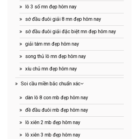
lô 3 số mn đẹp hôm nay
sớ đầu đuôi giải 8 mn đẹp hôm nay
sớ đầu đuôi giải đặc biệt mn đẹp hôm nay
giải tám mn đẹp hôm nay
song thủ lô mn đẹp hôm nay
xíu chủ mn đẹp hôm nay
Soi cầu miền bắc chuẩn xác
dàn lô 8 con mb đẹp hôm nay
đề đầu đuôi mb đẹp hôm nay
lô xiên 2 mb đẹp hôm nay
lô xiên 3 mb đẹp hôm nay