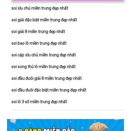
soi xỉu chủ miền trung đẹp nhất
soi giải đặc biệt miền trung đẹp nhất
soi giải 8 miền trung đẹp nhất
soi bao lô miền trung đẹp nhất
soi cặp xỉu chủ miền trung đẹp nhất
soi song thủ lô miền trung đẹp nhất
soi đầu đuôi giải 8 miền trung đẹp nhất
soi đầu đuôi đặc biệt miền trung đẹp nhất
soi lô 3 số miền trung đẹp nhất