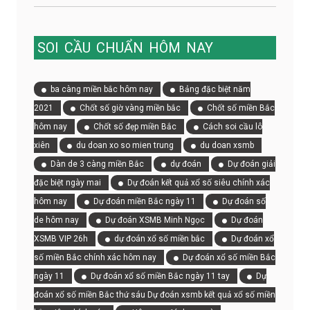
SOI
CẦU
CHUẨN
HÔM
NAY
ba càng miền bắc hôm nay
Bảng đặc biệt năm
2021
Chốt số giờ vàng miền bắc
Chốt số miền Bắc
hôm nay
Chốt số đẹp miền Bắc
Cách soi cầu lô
xiên
du doan xo so mien trung
du doan xsmb
Dàn de 3 càng miền Bắc
dự đoán
Dự đoán giải
đặc biệt ngày mai
Dự đoán kết quả xổ số siêu chính xác
hôm nay
Dự đoán miền Bắc ngày 11
Dự đoán số
de hôm nay
Dự đoán XSMB Minh Ngọc
Dự đoán
XSMB VIP 26h
dự đoán xổ số miền bắc
Dự đoán xổ
số miền Bắc chính xác hôm nay
Dự đoán xổ số miền Bắc
ngày 11
Dự đoán xổ số miền Bắc ngày 11 tay
Dự
đoán xổ số miền Bắc thứ sáu Dự đoán xsmb kết quả xổ số miền