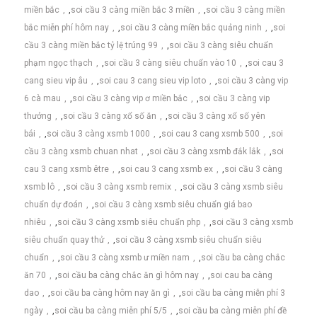
miền bắc
,
soi cầu 3 càng miền bắc 3 miền
,
soi cầu 3 càng miền
bắc miễn phí hôm nay
,
soi cầu 3 càng miền bắc quảng ninh
,
soi
cầu 3 càng miền bắc tỷ lệ trúng 99
,
soi cầu 3 càng siêu chuẩn
phạm ngọc thạch
,
soi cầu 3 càng siêu chuẩn vào 10
,
soi cau 3
cang sieu vip âu
,
soi cau 3 cang sieu vip loto
,
soi cầu 3 càng vip
6 cà mau
,
soi cầu 3 càng vip ơ miền bắc
,
soi cầu 3 càng vip
thưởng
,
soi cầu 3 càng xổ số ăn
,
soi cầu 3 càng xổ số yên
bái
,
soi cầu 3 càng xsmb 1000
,
soi cau 3 cang xsmb 500
,
soi
cầu 3 càng xsmb chuan nhat
,
soi cầu 3 càng xsmb đắk lắk
,
soi
cau 3 cang xsmb être
,
soi cau 3 cang xsmb ex
,
soi cầu 3 càng
xsmb lô
,
soi cầu 3 càng xsmb remix
,
soi cầu 3 càng xsmb siêu
chuẩn dự đoán
,
soi cầu 3 càng xsmb siêu chuẩn giá bao
nhiêu
,
soi cầu 3 càng xsmb siêu chuẩn php
,
soi cầu 3 càng xsmb
siêu chuẩn quay thử
,
soi cầu 3 càng xsmb siêu chuẩn siêu
chuẩn
,
soi cầu 3 càng xsmb ư miền nam
,
soi cầu ba càng chắc
ăn 70
,
soi cầu ba càng chắc ăn gì hôm nay
,
soi cau ba càng
dao
,
soi cầu ba càng hôm nay ăn gì
,
soi cầu ba càng miễn phí 3
ngày
,
soi cầu ba càng miễn phí 5/5
,
soi cầu ba càng miễn phí đề