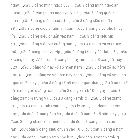
ngày
,
cầu 3 càng minh ngọc 888
,
cầu 3 càng minh ngọc an
giang
,
cầu 3 càng minh ngọc yin yang
,
cầu 3 càng quảng
ninh
,
cầu 3 càng siêu chuẩn 14
,
cầu 3 càng siêu chuẩn
88
,
cầu 3 càng siêu chuẩn an toàn
,
cầu 3 càng siêu chuẩn uy
tín
,
cầu 3 càng siêu chuẩn việt nam
,
cầu 3 càng siêu vip
50
,
cầu 3 càng siêu vip quảng nam
,
cầu 3 càng siêu vip quay
thử
,
cầu 3 càng siêu vip vip
,
cầu 3 càng tối nay 31 tháng 5
,
cầu
3 càng tối nay 777
,
cầu 3 càng tối nay âm
,
cầu 3 càng tối nay
u23
,
cầu 3 càng tối nay xổ số miền nam
,
cầu 3 càng xổ số hôm
nay 07
,
cầu 3 càng xổ số hôm nay 8888
,
cầu 3 càng xổ số minh
ngọc chiều nay
,
cầu 3 càng xổ số minh ngọc plus
,
cầu 3 càng xổ
số minh ngọc quảng nam
,
cầu 3 càng xsmb 100 ngay
,
cầu 3
càng xsmb lệ trúng 99
,
cầu 3 càng xsmb lô
,
cầu 3 càng xsmb
rbk
,
cầu 3 càng xsmb youtube
,
cầu lô 360
,
du doan de hom
nay
,
dự đoán 3 càng 3 miền
,
dự đoán 3 càng 6 số hôm nay
,
dự
đoán 3 càng chính xác mienhua
,
dự đoán 3 càng chính xác
rắn
,
dự đoán 3 càng siêu chuẩn vào 10
,
dự đoán 3 càng ư hôm
nay
,
dự đoán 3 càng xsmb đặc biệt
,
dự đoán 3 càng xsmb iq