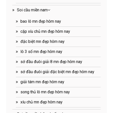
Soi cầu miền nam
bao lô mn đẹp hôm nay
cặp xíu chủ mn đẹp hôm nay
đặc biệt mn đẹp hôm nay
lô 3 số mn đẹp hôm nay
sớ đầu đuôi giải 8 mn đẹp hôm nay
sớ đầu đuôi giải đặc biệt mn đẹp hôm nay
giải tám mn đẹp hôm nay
song thủ lô mn đẹp hôm nay
xíu chủ mn đẹp hôm nay