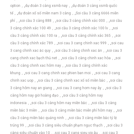
option
,
dự đoán 3 càng xsmb nay
,
dự đoán 3 càng xsmb quốc
tế
,
dự đoán xổ số miền nam 3 càng
,
Soi cầu 3 càng 6666 miễn
phí
,
soi cầu 3 càng 888
,
soi cầu 3 càng chính xác 000
,
soi cầu
3 càng chính xác 100 49
,
soi cầu 3 càng chính xác 100 lv
,
soi
cầu 3 càng chính xác 100 ra
,
soi cầu 3 càng chính xác 365
,
soi
cầu 3 càng chính xác 789
,
soi cau 3 cang chinh xac 999
,
soi cau
3 cang chinh xac ăc quy
,
soi cầu 3 càng chinh xac ăn
,
soi cau 3
cang chinh xac bạch thủ net
,
soi cầu 3 càng chinh xac hòa
,
soi
cầu 3 càng chinh xac hôm nay
,
soi cầu 3 càng chính xác
khung
,
soi cau 3 cang chinh xac phien ban moi
,
soi cau 3 cang
chinh xac uop
,
soi cầu 3 càng chinh xac xổ số miền bắc
,
soi cầu
3 càng hôm nay an giang
,
soi cau 3 cang hom nay ây
,
soi cầu 3
càng hôm nay giờ hoàng đạo
,
soi cầu 3 càng hôm nay
indonesia
,
soi cầu 3 càng hôm nay miền bắc
,
soi cầu 3 càng
miền bắc 3 miền
,
soi cầu 3 càng miền bắc miễn phí hôm nay
,
soi
cầu 3 càng miền bắc quảng ninh
,
soi cầu 3 càng miền bắc tỷ lệ
trúng 99
,
soi cầu 3 càng siêu chuẩn phạm ngọc thạch
,
soi cầu 3
càng siêu chuẩn vào 10
,
soi cau 3 cang sieu vip âu
,
soi cau 3