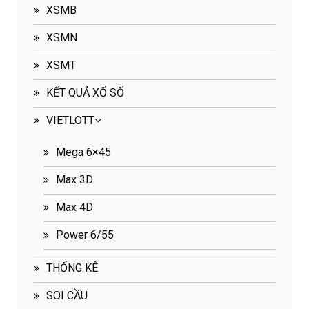
XSMB
XSMN
XSMT
KẾT QUẢ XỔ SỐ
VIETLOTT
Mega 6×45
Max 3D
Max 4D
Power 6/55
THỐNG KÊ
SOI CẦU