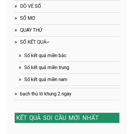
DÒ VÉ SỐ
SỔ MƠ
QUAY THỬ
SỐ KẾT QUẢ
Số kết quả miền bắc
Số kết quả miền trung
Số kết quả miền nam
bạch thủ lô khung 2 ngày
KẾT
QUẢ
SOI
CẦU
MỚI
NHẤT