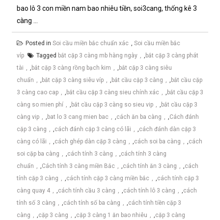
bao lô 3 con miền nam bao nhiêu tiền, soi3cang, thống kê 3
càng ...
Posted in
Soi cầu miền bắc chuẩn xác
,
Soi cầu miền bắc
víp
Tagged
bắt cặp 3 càng mb hàng ngày
,
bắt cặp 3 càng phát
tài
,
bắt cặp 3 càng rồng bạch kim
,
bắt cặp 3 càng siêu
chuẩn
,
bắt cặp 3 càng siêu víp
,
bắt cầu cặp 3 càng
,
bắt cầu cặp
3 càng cao cap
,
bắt cầu cặp 3 càng sieu chính xác
,
bắt cầu cặp 3
càng so mien phí
,
bắt cầu cặp 3 càng so sieu vip
,
bắt cầu cặp 3
càng vip
,
bat lo 3 cang mien bac
,
cách ăn ba càng
,
Cách đánh
cặp 3 càng
,
cách đánh cặp 3 càng có lãi
,
cách đánh dàn cặp 3
càng có lãi
,
cách ghép dàn cặp 3 càng
,
cách soi ba càng
,
cách
soi cặp ba càng
,
cách tính 3 càng
,
cách tính 3 càng
chuẩn
,
Cách tính 3 càng miền Bắc
,
cách tính ăn 3 càng
,
cách
tính cặp 3 càng
,
cách tính cặp 3 càng miền bắc
,
cách tính cặp 3
càng quay 4
,
cách tính cầu 3 càng
,
cách tính lô 3 càng
,
cách
tính số 3 càng
,
cách tính số ba càng
,
cách tính tiền cặp 3
càng
,
cặp 3 càng
,
cặp 3 càng 1 ăn bao nhiêu
,
cặp 3 càng