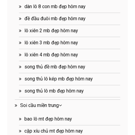
dàn lô 8 con mb đẹp hôm nay
đề đầu đuôi mb đẹp hôm nay
lô xiên 2 mb đẹp hôm nay
lô xiên 3 mb đẹp hôm nay
lô xiên 4 mb đẹp hôm nay
song thủ đề mb đẹp hôm nay
song thủ lô kép mb đẹp hôm nay
song thủ lô mb đẹp hôm nay
Soi cầu miền trung
bao lô mt đẹp hôm nay
cặp xíu chủ mt đẹp hôm nay