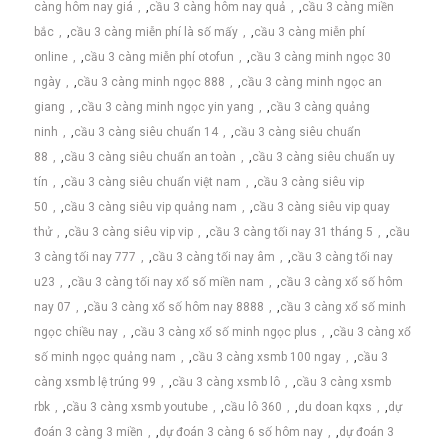
càng hôm nay giá
,
cầu 3 càng hôm nay quả
,
cầu 3 càng miền
bắc
,
cầu 3 càng miễn phí là số mấy
,
cầu 3 càng miễn phí
online
,
cầu 3 càng miễn phí otofun
,
cầu 3 càng minh ngọc 30
ngày
,
cầu 3 càng minh ngọc 888
,
cầu 3 càng minh ngọc an
giang
,
cầu 3 càng minh ngọc yin yang
,
cầu 3 càng quảng
ninh
,
cầu 3 càng siêu chuẩn 14
,
cầu 3 càng siêu chuẩn
88
,
cầu 3 càng siêu chuẩn an toàn
,
cầu 3 càng siêu chuẩn uy
tín
,
cầu 3 càng siêu chuẩn việt nam
,
cầu 3 càng siêu vip
50
,
cầu 3 càng siêu vip quảng nam
,
cầu 3 càng siêu vip quay
thử
,
cầu 3 càng siêu vip vip
,
cầu 3 càng tối nay 31 tháng 5
,
cầu
3 càng tối nay 777
,
cầu 3 càng tối nay âm
,
cầu 3 càng tối nay
u23
,
cầu 3 càng tối nay xổ số miền nam
,
cầu 3 càng xổ số hôm
nay 07
,
cầu 3 càng xổ số hôm nay 8888
,
cầu 3 càng xổ số minh
ngọc chiều nay
,
cầu 3 càng xổ số minh ngọc plus
,
cầu 3 càng xổ
số minh ngọc quảng nam
,
cầu 3 càng xsmb 100 ngay
,
cầu 3
càng xsmb lệ trúng 99
,
cầu 3 càng xsmb lô
,
cầu 3 càng xsmb
rbk
,
cầu 3 càng xsmb youtube
,
cầu lô 360
,
du doan kqxs
,
dự
đoán 3 càng 3 miền
,
dự đoán 3 càng 6 số hôm nay
,
dự đoán 3