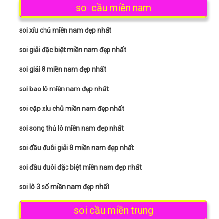
soi cầu miền nam
soi xỉu chủ miền nam đẹp nhất
soi giải đặc biệt miền nam đẹp nhất
soi giải 8 miền nam đẹp nhất
soi bao lô miền nam đẹp nhất
soi cặp xỉu chủ miền nam đẹp nhất
soi song thủ lô miền nam đẹp nhất
soi đầu đuôi giải 8 miền nam đẹp nhất
soi đầu đuôi đặc biệt miền nam đẹp nhất
soi lô 3 số miền nam đẹp nhất
soi cầu miền trung