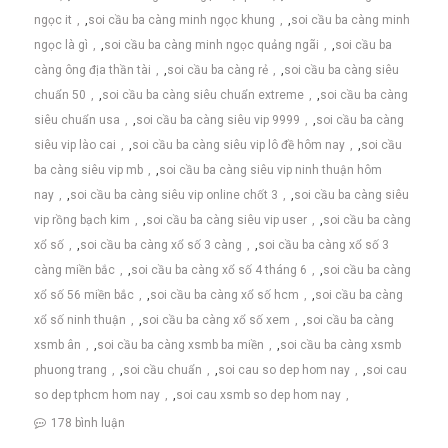
ngọc it
,
soi cầu ba càng minh ngọc khung
,
soi cầu ba càng minh
ngọc là gì
,
soi cầu ba càng minh ngọc quảng ngãi
,
soi cầu ba
càng ông địa thần tài
,
soi cầu ba càng rẻ
,
soi cầu ba càng siêu
chuẩn 50
,
soi cầu ba càng siêu chuẩn extreme
,
soi cầu ba càng
siêu chuẩn usa
,
soi cầu ba càng siêu vip 9999
,
soi cầu ba càng
siêu vip lào cai
,
soi cầu ba càng siêu vip lô đề hôm nay
,
soi cầu
ba càng siêu vip mb
,
soi cầu ba càng siêu vip ninh thuận hôm
nay
,
soi cầu ba càng siêu vip online chốt 3
,
soi cầu ba càng siêu
vip rồng bạch kim
,
soi cầu ba càng siêu vip user
,
soi cầu ba càng
xổ số
,
soi cầu ba càng xổ số 3 càng
,
soi cầu ba càng xổ số 3
càng miền bắc
,
soi cầu ba càng xổ số 4 tháng 6
,
soi cầu ba càng
xổ số 56 miền bắc
,
soi cầu ba càng xổ số hcm
,
soi cầu ba càng
xổ số ninh thuận
,
soi cầu ba càng xổ số xem
,
soi cầu ba càng
xsmb ân
,
soi cầu ba càng xsmb ba miền
,
soi cầu ba càng xsmb
phuong trang
,
soi cầu chuẩn
,
soi cau so dep hom nay
,
soi cau
so dep tphcm hom nay
,
soi cau xsmb so dep hom nay
ở
178 bình luận
cặp