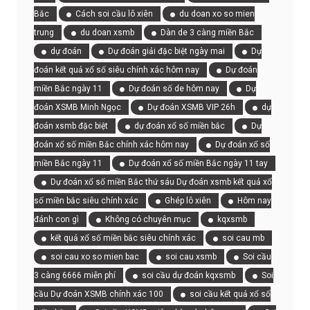
Bắc
Cách soi cầu lô xiên
du doan xo so mien
trung
du doan xsmb
Dàn de 3 càng miền Bắc
dự đoán
Dự đoán giải đặc biệt ngày mai
Dự
đoán kết quả xổ số siêu chính xác hôm nay
Dự đoán
miền Bắc ngày 11
Dự đoán số de hôm nay
Dự
đoán XSMB Minh Ngọc
Dự đoán XSMB VIP 26h
dự
đoán xsmb đặc biệt
dự đoán xổ số miền bắc
Dự
đoán xổ số miền Bắc chính xác hôm nay
Dự đoán xổ số
miền Bắc ngày 11
Dự đoán xổ số miền Bắc ngày 11 tay
Dự đoán xổ số miền Bắc thứ sáu Dự đoán xsmb kết quả xổ
số miền bắc siêu chính xác
Ghép lô xiên
Hôm nay
đánh con gì
Không có chuyên mục
kqxsmb
kết quả xổ số miền bắc siêu chính xác
soi cau mb
soi cau xo so mien bac
soi cau xsmb
Soi cầu
3 càng 6666 miễn phí
soi cầu dự đoán kqxsmb
Soi
cầu Dự đoán XSMB chính xác 100
soi cầu kết quả xổ số