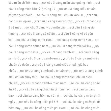
bắc miễn phí hôm nay
,
soi cầu 3 càng miền bắc quảng ninh
,
soi
cầu 3 càng miền bắc tỷ lệ trúng 99
,
soi cầu 3 càng siêu chuẩn
phạm ngọc thạch
,
soi cầu 3 càng siêu chuẩn vào 10
,
soi cau 3
cang sieu vip âu
,
soi cau 3 cang sieu vip loto
,
soi cầu 3 càng vip
6 cà mau
,
soi cầu 3 càng vip ơ miền bắc
,
soi cầu 3 càng vip
thưởng
,
soi cầu 3 càng xổ số ăn
,
soi cầu 3 càng xổ số yên
bái
,
soi cầu 3 càng xsmb 1000
,
soi cau 3 cang xsmb 500
,
soi
cầu 3 càng xsmb chuan nhat
,
soi cầu 3 càng xsmb đắk lắk
,
soi
cau 3 cang xsmb être
,
soi cau 3 cang xsmb ex
,
soi cầu 3 càng
xsmb lô
,
soi cầu 3 càng xsmb remix
,
soi cầu 3 càng xsmb siêu
chuẩn dự đoán
,
soi cầu 3 càng xsmb siêu chuẩn giá bao
nhiêu
,
soi cầu 3 càng xsmb siêu chuẩn php
,
soi cầu 3 càng xsmb
siêu chuẩn quay thử
,
soi cầu 3 càng xsmb siêu chuẩn siêu
chuẩn
,
soi cầu 3 càng xsmb ư miền nam
,
soi cầu ba càng chắc
ăn 70
,
soi cầu ba càng chắc ăn gì hôm nay
,
soi cau ba càng
dao
,
soi cầu ba càng hôm nay ăn gì
,
soi cầu ba càng miễn phí 3
ngày
,
soi cầu ba càng miễn phí 5/5
,
soi cầu ba càng miễn phí đề
hôm nay
,
soi cầu ba càng miễn phí excel
,
soi cầu ba càng miễn