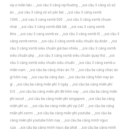
vip ơ miền bắc
,
soi cầu 3 càng vip thưởng
,
soi cầu 3 càng xổ số
ăn
,
soi cầu 3 càng xổ số yên bái
,
soi cầu 3 càng xsmb
1000
,
soi cau 3 cang xsmb 500
,
soi cầu 3 càng xsmb chuan
nhat
,
soi cầu 3 càng xsmb đắk lắk
,
soi cau 3 cang xsmb
être
,
soi cau 3 cang xsmb ex
,
soi cầu 3 càng xsmb lô
,
soi cầu 3
càng xsmb remix
,
soi cầu 3 càng xsmb siêu chuẩn dự đoán
,
soi
cầu 3 càng xsmb siêu chuẩn giá bao nhiêu
,
soi cầu 3 càng xsmb
siêu chuẩn php
,
soi cầu 3 càng xsmb siêu chuẩn quay thử
,
soi
cầu 3 càng xsmb siêu chuẩn siêu chuẩn
,
soi cầu 3 càng xsmb ư
miền nam
,
soi cầu ba càng chắc ăn 70
,
soi cầu ba càng chắc ăn
gì hôm nay
,
soi cau ba càng dao
,
soi cầu ba càng hôm nay ăn
gì
,
soi cầu ba càng miễn phí 3 ngày
,
soi cầu ba càng miễn phí
5/5
,
soi cầu ba càng miễn phí đề hôm nay
,
soi cầu ba càng miễn
phí excel
,
soi cầu ba càng miễn phí singapore
,
soi cầu ba càng
miễn phí uc
,
soi cầu ba càng miễn phí vip 247
,
soi cầu ba càng
miễn phí xsmn
,
soi cầu ba càng miễn phí youtube
,
soi cầu ba
càng miễn phí youtube hôm nay
,
soi cầu ba càng minh ngọc
của
,
soi cầu ba càng minh ngọc đại phát
,
soi cầu ba càng minh