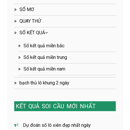
SỔ MƠ
QUAY THỬ
SỐ KẾT QUẢ
Số kết quả miền bắc
Số kết quả miền trung
Số kết quả miền nam
bạch thủ lô khung 2 ngày
KẾT
QUẢ
SOI
CẦU
MỚI
NHẤT
Dự đoán số lô xiên đẹp nhất ngày