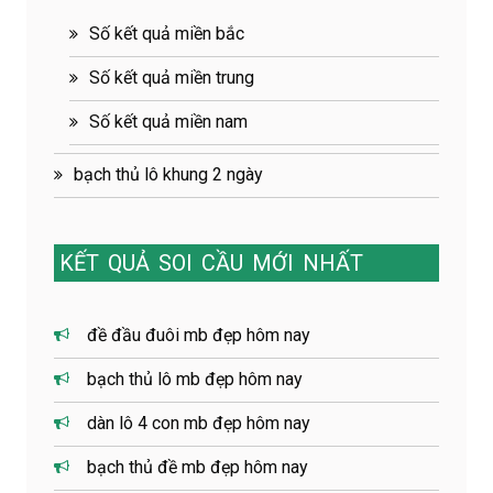
Số kết quả miền bắc
Số kết quả miền trung
Số kết quả miền nam
bạch thủ lô khung 2 ngày
KẾT
QUẢ
SOI
CẦU
MỚI
NHẤT
đề đầu đuôi mb đẹp hôm nay
bạch thủ lô mb đẹp hôm nay
dàn lô 4 con mb đẹp hôm nay
bạch thủ đề mb đẹp hôm nay