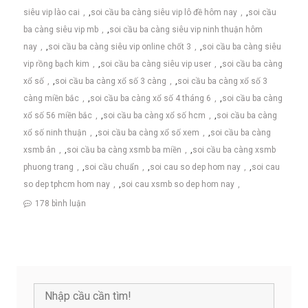
siêu vip lào cai
,
soi cầu ba càng siêu vip lô đề hôm nay
,
soi cầu
ba càng siêu vip mb
,
soi cầu ba càng siêu vip ninh thuận hôm
nay
,
soi cầu ba càng siêu vip online chốt 3
,
soi cầu ba càng siêu
vip rồng bạch kim
,
soi cầu ba càng siêu vip user
,
soi cầu ba càng
xổ số
,
soi cầu ba càng xổ số 3 càng
,
soi cầu ba càng xổ số 3
càng miền bắc
,
soi cầu ba càng xổ số 4 tháng 6
,
soi cầu ba càng
xổ số 56 miền bắc
,
soi cầu ba càng xổ số hcm
,
soi cầu ba càng
xổ số ninh thuận
,
soi cầu ba càng xổ số xem
,
soi cầu ba càng
xsmb ân
,
soi cầu ba càng xsmb ba miền
,
soi cầu ba càng xsmb
phuong trang
,
soi cầu chuẩn
,
soi cau so dep hom nay
,
soi cau
so dep tphcm hom nay
,
soi cau xsmb so dep hom nay
ở
178 bình luận
cặp
3
càng
víp
mb
đẹp