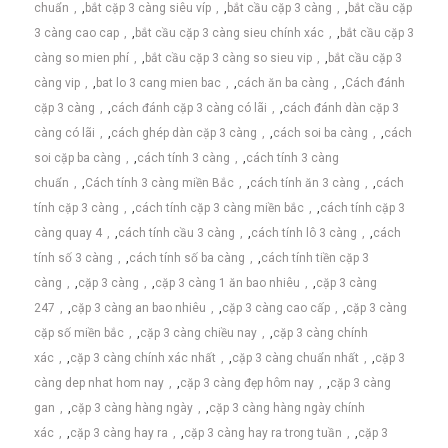
chuẩn
,
bắt cặp 3 càng siêu víp
,
bắt cầu cặp 3 càng
,
bắt cầu cặp
3 càng cao cap
,
bắt cầu cặp 3 càng sieu chính xác
,
bắt cầu cặp 3
càng so mien phí
,
bắt cầu cặp 3 càng so sieu vip
,
bắt cầu cặp 3
càng vip
,
bat lo 3 cang mien bac
,
cách ăn ba càng
,
Cách đánh
cặp 3 càng
,
cách đánh cặp 3 càng có lãi
,
cách đánh dàn cặp 3
càng có lãi
,
cách ghép dàn cặp 3 càng
,
cách soi ba càng
,
cách
soi cặp ba càng
,
cách tính 3 càng
,
cách tính 3 càng
chuẩn
,
Cách tính 3 càng miền Bắc
,
cách tính ăn 3 càng
,
cách
tính cặp 3 càng
,
cách tính cặp 3 càng miền bắc
,
cách tính cặp 3
càng quay 4
,
cách tính cầu 3 càng
,
cách tính lô 3 càng
,
cách
tính số 3 càng
,
cách tính số ba càng
,
cách tính tiền cặp 3
càng
,
cặp 3 càng
,
cặp 3 càng 1 ăn bao nhiêu
,
cặp 3 càng
247
,
cặp 3 càng an bao nhiêu
,
cặp 3 càng cao cấp
,
cặp 3 càng
cặp số miền bắc
,
cặp 3 càng chiều nay
,
cặp 3 càng chính
xác
,
cặp 3 càng chính xác nhất
,
cặp 3 càng chuẩn nhất
,
cặp 3
càng dep nhat hom nay
,
cặp 3 càng đẹp hôm nay
,
cặp 3 càng
gan
,
cặp 3 càng hàng ngày
,
cặp 3 càng hàng ngày chính
xác
,
cặp 3 càng hay ra
,
cặp 3 càng hay ra trong tuần
,
cặp 3