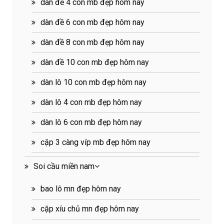
dàn đề 4 con mb đẹp hôm nay
dàn đề 6 con mb đẹp hôm nay
dàn đề 8 con mb đẹp hôm nay
dàn đề 10 con mb đẹp hôm nay
dàn lô 10 con mb đẹp hôm nay
dàn lô 4 con mb đẹp hôm nay
dàn lô 6 con mb đẹp hôm nay
cặp 3 càng víp mb đẹp hôm nay
Soi cầu miền nam
bao lô mn đẹp hôm nay
cặp xíu chủ mn đẹp hôm nay