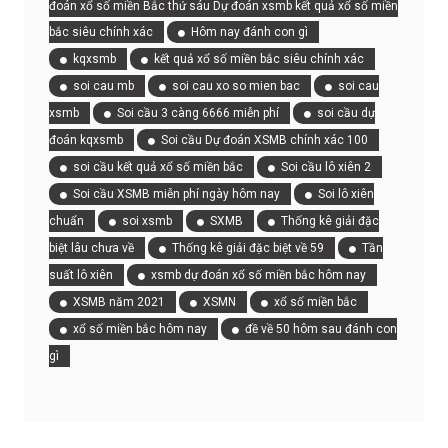
đoán xổ số miền Bắc thứ sáu Dự đoán xsmb kết quả xổ số miền
bắc siêu chính xác
Hôm nay đánh con gì
kqxsmb
kết quả xổ số miền bắc siêu chính xác
soi cau mb
soi cau xo so mien bac
soi cau
xsmb
Soi cầu 3 càng 6666 miễn phí
soi cầu dự
đoán kqxsmb
Soi cầu Dự đoán XSMB chính xác 100
soi cầu kết quả xổ số miền bắc
Soi cầu lô xiên 2
Soi cầu XSMB miễn phí ngày hôm nay
Soi lô xiên
chuẩn
soi xsmb
SXMB
Thống kê giải đặc
biệt lâu chưa về
Thống kê giải đặc biệt về 59
Tần
suất lô xiên
xsmb dự đoán xổ số miền bắc hôm nay
XSMB năm 2021
XSMN
xổ số miền bắc
xổ số miền bắc hôm nay
đề về 50 hôm sau đánh con
gì