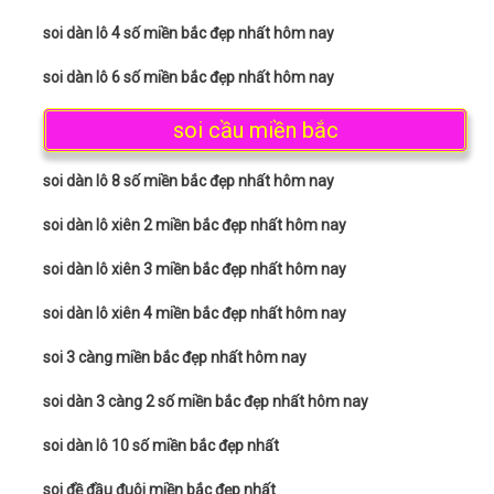
soi dàn lô 4 số miền bắc đẹp nhất hôm nay
soi dàn lô 6 số miền bắc đẹp nhất hôm nay
soi cầu miền bắc
soi dàn lô 8 số miền bắc đẹp nhất hôm nay
soi dàn lô xiên 2 miền bắc đẹp nhất hôm nay
soi dàn lô xiên 3 miền bắc đẹp nhất hôm nay
soi dàn lô xiên 4 miền bắc đẹp nhất hôm nay
soi 3 càng miền bắc đẹp nhất hôm nay
soi dàn 3 càng 2 số miền bắc đẹp nhất hôm nay
soi dàn lô 10 số miền bắc đẹp nhất
soi đề đầu đuôi miền bắc đẹp nhất