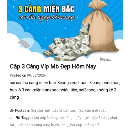
Cặp 3 Càng Víp Mb Đẹp Hôm Nay
Posted on
08/08/2026
soi cau ba cang mien bac, 3cangsieuchuan, 3 cang mien bac,
bao lô 3 con miền nam bao nhiêu tiền, soi3cang, thống kê 3
càng ...
Posted in
Soi cầu miền bắc chuẩn xác
,
Soi cầu miền bắc
víp
Tagged
bắt cặp 3 càng mb hàng ngày
,
bắt cặp 3 càng phát
tài
,
bắt cặp 3 càng rồng bạch kim
,
bắt cặp 3 càng siêu