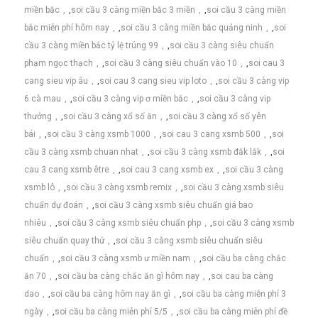
miền bắc
,
soi cầu 3 càng miền bắc 3 miền
,
soi cầu 3 càng miền
bắc miễn phí hôm nay
,
soi cầu 3 càng miền bắc quảng ninh
,
soi
cầu 3 càng miền bắc tỷ lệ trúng 99
,
soi cầu 3 càng siêu chuẩn
phạm ngọc thạch
,
soi cầu 3 càng siêu chuẩn vào 10
,
soi cau 3
cang sieu vip âu
,
soi cau 3 cang sieu vip loto
,
soi cầu 3 càng vip
6 cà mau
,
soi cầu 3 càng vip ơ miền bắc
,
soi cầu 3 càng vip
thưởng
,
soi cầu 3 càng xổ số ăn
,
soi cầu 3 càng xổ số yên
bái
,
soi cầu 3 càng xsmb 1000
,
soi cau 3 cang xsmb 500
,
soi
cầu 3 càng xsmb chuan nhat
,
soi cầu 3 càng xsmb đắk lắk
,
soi
cau 3 cang xsmb être
,
soi cau 3 cang xsmb ex
,
soi cầu 3 càng
xsmb lô
,
soi cầu 3 càng xsmb remix
,
soi cầu 3 càng xsmb siêu
chuẩn dự đoán
,
soi cầu 3 càng xsmb siêu chuẩn giá bao
nhiêu
,
soi cầu 3 càng xsmb siêu chuẩn php
,
soi cầu 3 càng xsmb
siêu chuẩn quay thử
,
soi cầu 3 càng xsmb siêu chuẩn siêu
chuẩn
,
soi cầu 3 càng xsmb ư miền nam
,
soi cầu ba càng chắc
ăn 70
,
soi cầu ba càng chắc ăn gì hôm nay
,
soi cau ba càng
dao
,
soi cầu ba càng hôm nay ăn gì
,
soi cầu ba càng miễn phí 3
ngày
,
soi cầu ba càng miễn phí 5/5
,
soi cầu ba càng miễn phí đề