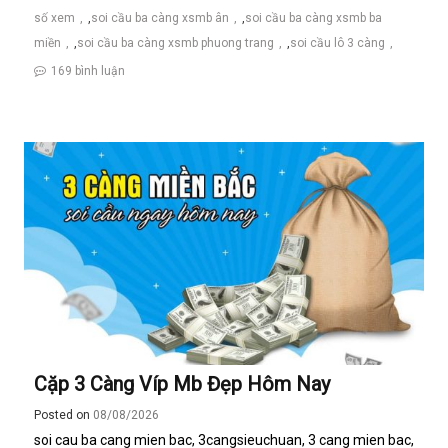
số xem
,
soi cầu ba càng xsmb ân
,
soi cầu ba càng xsmb ba
miền
,
soi cầu ba càng xsmb phuong trang
,
soi cầu lô 3 càng
ở
169 bình luận
ba
càng
víp
mb
đẹp
hôm
nay
Cặp 3 Càng Víp Mb Đẹp Hôm Nay
Posted on
08/08/2026
soi cau ba cang mien bac, 3cangsieuchuan, 3 cang mien bac,