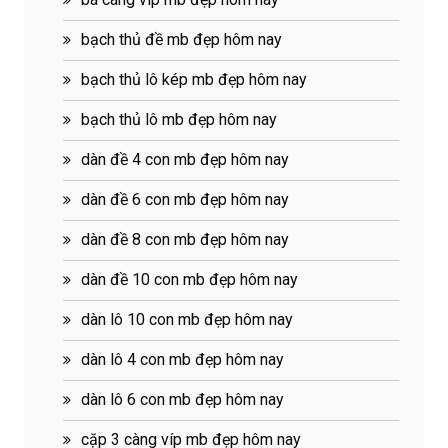
bạch thủ đề mb đẹp hôm nay
bạch thủ lô kép mb đẹp hôm nay
bạch thủ lô mb đẹp hôm nay
dàn đề 4 con mb đẹp hôm nay
dàn đề 6 con mb đẹp hôm nay
dàn đề 8 con mb đẹp hôm nay
dàn đề 10 con mb đẹp hôm nay
dàn lô 10 con mb đẹp hôm nay
dàn lô 4 con mb đẹp hôm nay
dàn lô 6 con mb đẹp hôm nay
cặp 3 càng víp mb đẹp hôm nay