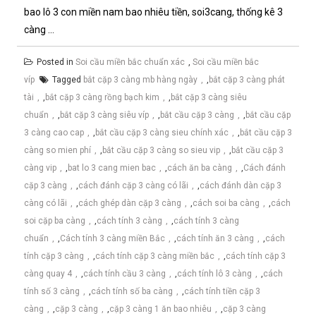
bao lô 3 con miền nam bao nhiêu tiền, soi3cang, thống kê 3
càng ...
Posted in
Soi cầu miền bắc chuẩn xác
,
Soi cầu miền bắc
víp
Tagged
bắt cặp 3 càng mb hàng ngày
,
bắt cặp 3 càng phát
tài
,
bắt cặp 3 càng rồng bạch kim
,
bắt cặp 3 càng siêu
chuẩn
,
bắt cặp 3 càng siêu víp
,
bắt cầu cặp 3 càng
,
bắt cầu cặp
3 càng cao cap
,
bắt cầu cặp 3 càng sieu chính xác
,
bắt cầu cặp 3
càng so mien phí
,
bắt cầu cặp 3 càng so sieu vip
,
bắt cầu cặp 3
càng vip
,
bat lo 3 cang mien bac
,
cách ăn ba càng
,
Cách đánh
cặp 3 càng
,
cách đánh cặp 3 càng có lãi
,
cách đánh dàn cặp 3
càng có lãi
,
cách ghép dàn cặp 3 càng
,
cách soi ba càng
,
cách
soi cặp ba càng
,
cách tính 3 càng
,
cách tính 3 càng
chuẩn
,
Cách tính 3 càng miền Bắc
,
cách tính ăn 3 càng
,
cách
tính cặp 3 càng
,
cách tính cặp 3 càng miền bắc
,
cách tính cặp 3
càng quay 4
,
cách tính cầu 3 càng
,
cách tính lô 3 càng
,
cách
tính số 3 càng
,
cách tính số ba càng
,
cách tính tiền cặp 3
càng
,
cặp 3 càng
,
cặp 3 càng 1 ăn bao nhiêu
,
cặp 3 càng