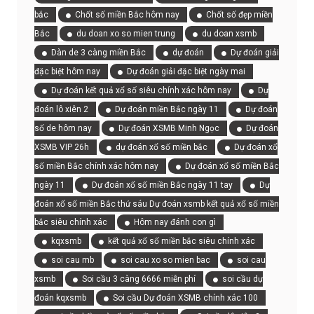
bắc
Chốt số miền Bắc hôm nay
Chốt số đẹp miền
Bắc
du doan xo so mien trung
du doan xsmb
Dàn de 3 càng miền Bắc
dự đoán
Dự đoán giải
đặc biệt hôm nay
Dự đoán giải đặc biệt ngày mai
Dự đoán kết quả xổ số siêu chính xác hôm nay
Dự
đoán lô xiên 2
Dự đoán miền Bắc ngày 11
Dự đoán
số de hôm nay
Dự đoán XSMB Minh Ngọc
Dự đoán
XSMB VIP 26h
dự đoán xổ số miền bắc
Dự đoán xổ
số miền Bắc chính xác hôm nay
Dự đoán xổ số miền Bắc
ngày 11
Dự đoán xổ số miền Bắc ngày 11 tay
Dự
đoán xổ số miền Bắc thứ sáu Dự đoán xsmb kết quả xổ số miền
bắc siêu chính xác
Hôm nay đánh con gì
kqxsmb
kết quả xổ số miền bắc siêu chính xác
soi cau mb
soi cau xo so mien bac
soi cau
xsmb
Soi cầu 3 càng 6666 miễn phí
soi cầu dự
đoán kqxsmb
Soi cầu Dự đoán XSMB chính xác 100