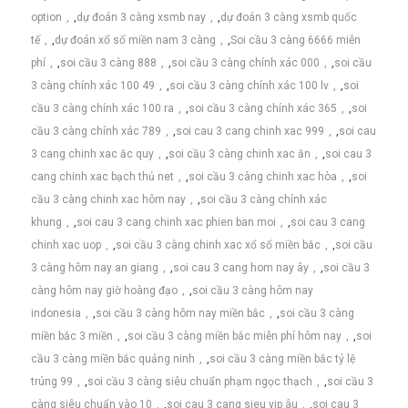
option
,
dự đoán 3 càng xsmb nay
,
dự đoán 3 càng xsmb quốc
tế
,
dự đoán xổ số miền nam 3 càng
,
Soi cầu 3 càng 6666 miễn
phí
,
soi cầu 3 càng 888
,
soi cầu 3 càng chính xác 000
,
soi cầu
3 càng chính xác 100 49
,
soi cầu 3 càng chính xác 100 lv
,
soi
cầu 3 càng chính xác 100 ra
,
soi cầu 3 càng chính xác 365
,
soi
cầu 3 càng chính xác 789
,
soi cau 3 cang chinh xac 999
,
soi cau
3 cang chinh xac ăc quy
,
soi cầu 3 càng chinh xac ăn
,
soi cau 3
cang chinh xac bạch thủ net
,
soi cầu 3 càng chinh xac hòa
,
soi
cầu 3 càng chinh xac hôm nay
,
soi cầu 3 càng chính xác
khung
,
soi cau 3 cang chinh xac phien ban moi
,
soi cau 3 cang
chinh xac uop
,
soi cầu 3 càng chinh xac xổ số miền bắc
,
soi cầu
3 càng hôm nay an giang
,
soi cau 3 cang hom nay ây
,
soi cầu 3
càng hôm nay giờ hoàng đạo
,
soi cầu 3 càng hôm nay
indonesia
,
soi cầu 3 càng hôm nay miền bắc
,
soi cầu 3 càng
miền bắc 3 miền
,
soi cầu 3 càng miền bắc miễn phí hôm nay
,
soi
cầu 3 càng miền bắc quảng ninh
,
soi cầu 3 càng miền bắc tỷ lệ
trúng 99
,
soi cầu 3 càng siêu chuẩn phạm ngọc thạch
,
soi cầu 3
càng siêu chuẩn vào 10
,
soi cau 3 cang sieu vip âu
,
soi cau 3