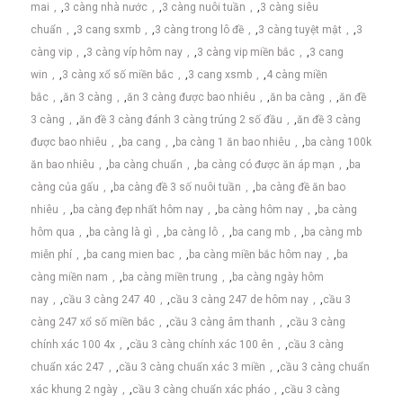
mai
,
3 càng nhà nước
,
3 càng nuôi tuần
,
3 càng siêu
chuẩn
,
3 cang sxmb
,
3 càng trong lô đề
,
3 càng tuyệt mật
,
3
càng vip
,
3 càng víp hôm nay
,
3 càng vip miền bắc
,
3 cang
win
,
3 càng xổ số miền bắc
,
3 cang xsmb
,
4 càng miền
bắc
,
ăn 3 càng
,
ăn 3 càng được bao nhiêu
,
ăn ba càng
,
ăn đề
3 càng
,
ăn đề 3 càng đánh 3 càng trúng 2 số đầu
,
ăn đề 3 càng
được bao nhiêu
,
ba cang
,
ba càng 1 ăn bao nhiêu
,
ba càng 100k
ăn bao nhiêu
,
ba càng chuẩn
,
ba càng có được ăn áp mạn
,
ba
càng của gấu
,
ba càng đề 3 số nuôi tuần
,
ba càng đề ăn bao
nhiêu
,
ba càng đẹp nhất hôm nay
,
ba càng hôm nay
,
ba càng
hôm qua
,
ba càng là gì
,
ba càng lô
,
ba cang mb
,
ba càng mb
miễn phí
,
ba cang mien bac
,
ba càng miền bắc hôm nay
,
ba
càng miền nam
,
ba càng miền trung
,
ba càng ngày hôm
nay
,
cầu 3 càng 247 40
,
cầu 3 càng 247 de hôm nay
,
cầu 3
càng 247 xổ số miền bắc
,
cầu 3 càng âm thanh
,
cầu 3 càng
chính xác 100 4x
,
cầu 3 càng chính xác 100 ên
,
cầu 3 càng
chuẩn xác 247
,
cầu 3 càng chuẩn xác 3 miền
,
cầu 3 càng chuẩn
xác khung 2 ngày
,
cầu 3 càng chuẩn xác pháo
,
cầu 3 càng