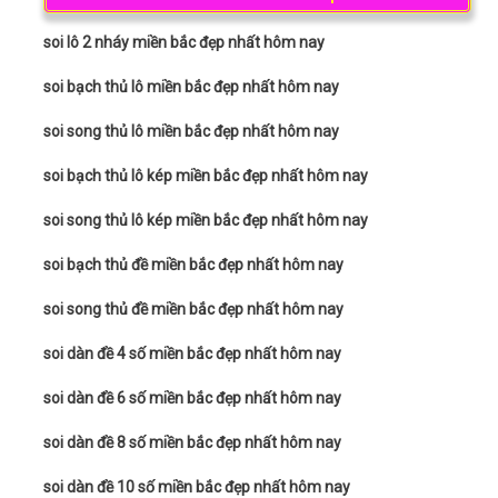
soi lô 2 nháy miền bắc đẹp nhất hôm nay
soi bạch thủ lô miền bắc đẹp nhất hôm nay
soi song thủ lô miền bắc đẹp nhất hôm nay
soi bạch thủ lô kép miền bắc đẹp nhất hôm nay
soi song thủ lô kép miền bắc đẹp nhất hôm nay
soi bạch thủ đề miền bắc đẹp nhất hôm nay
soi song thủ đề miền bắc đẹp nhất hôm nay
soi dàn đề 4 số miền bắc đẹp nhất hôm nay
soi dàn đề 6 số miền bắc đẹp nhất hôm nay
soi dàn đề 8 số miền bắc đẹp nhất hôm nay
soi dàn đề 10 số miền bắc đẹp nhất hôm nay