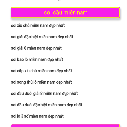
soi cầu miền nam
soi xỉu chủ miền nam đẹp nhất
soi giải đặc biệt miền nam đẹp nhất
soi giải 8 miền nam đẹp nhất
soi bao lô miền nam đẹp nhất
soi cặp xỉu chủ miền nam đẹp nhất
soi song thủ lô miền nam đẹp nhất
soi đầu đuôi giải 8 miền nam đẹp nhất
soi đầu đuôi đặc biệt miền nam đẹp nhất
soi lô 3 số miền nam đẹp nhất