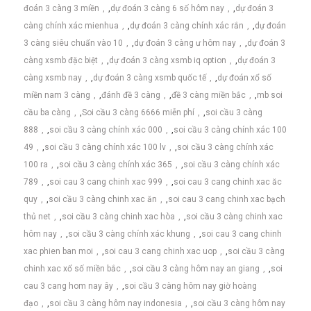
đoán 3 càng 3 miền
,
dự đoán 3 càng 6 số hôm nay
,
dự đoán 3
càng chính xác mienhua
,
dự đoán 3 càng chính xác rắn
,
dự đoán
3 càng siêu chuẩn vào 10
,
dự đoán 3 càng ư hôm nay
,
dự đoán 3
càng xsmb đặc biệt
,
dự đoán 3 càng xsmb iq option
,
dự đoán 3
càng xsmb nay
,
dự đoán 3 càng xsmb quốc tế
,
dự đoán xổ số
miền nam 3 càng
,
đánh đề 3 càng
,
đề 3 càng miền bắc
,
mb soi
cầu ba càng
,
Soi cầu 3 càng 6666 miễn phí
,
soi cầu 3 càng
888
,
soi cầu 3 càng chính xác 000
,
soi cầu 3 càng chính xác 100
49
,
soi cầu 3 càng chính xác 100 lv
,
soi cầu 3 càng chính xác
100 ra
,
soi cầu 3 càng chính xác 365
,
soi cầu 3 càng chính xác
789
,
soi cau 3 cang chinh xac 999
,
soi cau 3 cang chinh xac ăc
quy
,
soi cầu 3 càng chinh xac ăn
,
soi cau 3 cang chinh xac bạch
thủ net
,
soi cầu 3 càng chinh xac hòa
,
soi cầu 3 càng chinh xac
hôm nay
,
soi cầu 3 càng chính xác khung
,
soi cau 3 cang chinh
xac phien ban moi
,
soi cau 3 cang chinh xac uop
,
soi cầu 3 càng
chinh xac xổ số miền bắc
,
soi cầu 3 càng hôm nay an giang
,
soi
cau 3 cang hom nay ây
,
soi cầu 3 càng hôm nay giờ hoàng
đạo
,
soi cầu 3 càng hôm nay indonesia
,
soi cầu 3 càng hôm nay