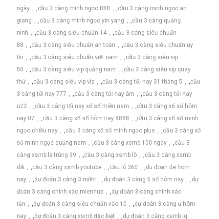
ngày
,
cầu 3 càng minh ngọc 888
,
cầu 3 càng minh ngọc an
giang
,
cầu 3 càng minh ngọc yin yang
,
cầu 3 càng quảng
ninh
,
cầu 3 càng siêu chuẩn 14
,
cầu 3 càng siêu chuẩn
88
,
cầu 3 càng siêu chuẩn an toàn
,
cầu 3 càng siêu chuẩn uy
tín
,
cầu 3 càng siêu chuẩn việt nam
,
cầu 3 càng siêu vip
50
,
cầu 3 càng siêu vip quảng nam
,
cầu 3 càng siêu vip quay
thử
,
cầu 3 càng siêu vip vip
,
cầu 3 càng tối nay 31 tháng 5
,
cầu
3 càng tối nay 777
,
cầu 3 càng tối nay âm
,
cầu 3 càng tối nay
u23
,
cầu 3 càng tối nay xổ số miền nam
,
cầu 3 càng xổ số hôm
nay 07
,
cầu 3 càng xổ số hôm nay 8888
,
cầu 3 càng xổ số minh
ngọc chiều nay
,
cầu 3 càng xổ số minh ngọc plus
,
cầu 3 càng xổ
số minh ngọc quảng nam
,
cầu 3 càng xsmb 100 ngay
,
cầu 3
càng xsmb lệ trúng 99
,
cầu 3 càng xsmb lô
,
cầu 3 càng xsmb
rbk
,
cầu 3 càng xsmb youtube
,
cầu lô 360
,
du doan de hom
nay
,
dự đoán 3 càng 3 miền
,
dự đoán 3 càng 6 số hôm nay
,
dự
đoán 3 càng chính xác mienhua
,
dự đoán 3 càng chính xác
rắn
,
dự đoán 3 càng siêu chuẩn vào 10
,
dự đoán 3 càng ư hôm
nay
,
dự đoán 3 càng xsmb đặc biệt
,
dự đoán 3 càng xsmb iq