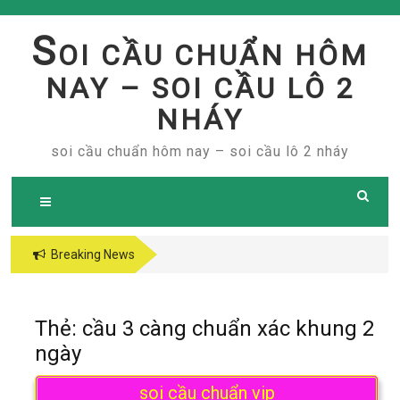
Skip
to
S
OI CẦU CHUẨN HÔM
content
NAY – SOI CẦU LÔ 2
NHÁY
soi cầu chuẩn hôm nay – soi cầu lô 2 nháy
Breaking News
Thẻ:
cầu 3 càng chuẩn xác khung 2
ngày
soi cầu chuẩn vip