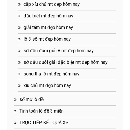
cặp xíu chủ mt đẹp hôm nay
đặc biệt mt đẹp hôm nay
giải tám mt đẹp hôm nay
lô 3 số mt đẹp hôm nay
sớ đầu đuôi giải 8 mt đẹp hôm nay
sớ đầu đuôi giải đặc biệt mt đẹp hôm nay
song thủ lô mt đẹp hôm nay
xíu chủ mt đẹp hôm nay
sổ mơ lô đề
Tính toán lô đề 3 miền
TRỰC TIẾP KẾT QUẢ XS