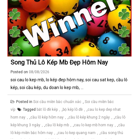
Song Thủ Lô Kép Mb Đẹp Hôm Nay
Posted on
08/08/2026
soi cau lo kep mb, lo kép đep hôm nay, soi cau sat kep, cầu lô
kép, soi cầu kép, du doan lo kep mb, ...
Posted in
Soi cầu miền bắc chuẩn xác
,
Soi cầu miền bắc
víp
Tagged
bắt lô đề kép
,
bộ kép lô đề
,
cau lo kep dep nhat
hom nay
,
cầu lô kép hôm nay
,
cầu lô kép khung 2 ngày
,
cầu lô
kép khung 3 ngày
,
cầu lô kép mb
,
cau lo kep mb hom nay
,
cầu
lô kép miền bắc hôm nay
,
cau lo kep quang nam
,
cầu song thủ