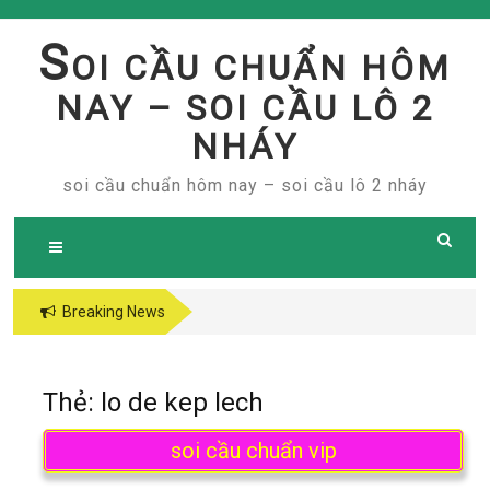
Skip
to
S
OI CẦU CHUẨN HÔM
content
NAY – SOI CẦU LÔ 2
NHÁY
soi cầu chuẩn hôm nay – soi cầu lô 2 nháy
Breaking News
Thẻ:
lo de kep lech
soi cầu chuẩn vip