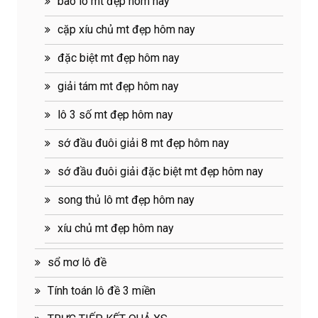
bao lô mt đẹp hôm nay
cặp xíu chủ mt đẹp hôm nay
đặc biệt mt đẹp hôm nay
giải tám mt đẹp hôm nay
lô 3 số mt đẹp hôm nay
sớ đầu đuôi giải 8 mt đẹp hôm nay
sớ đầu đuôi giải đặc biệt mt đẹp hôm nay
song thủ lô mt đẹp hôm nay
xíu chủ mt đẹp hôm nay
sổ mơ lô đề
Tính toán lô đề 3 miền