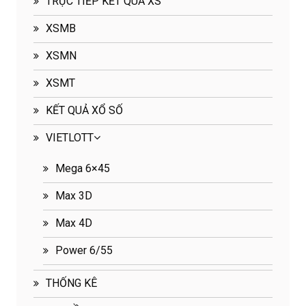
TRỰC TIẾP KẾT QUẢ XS
XSMB
XSMN
XSMT
KẾT QUẢ XỔ SỐ
VIETLOTT
Mega 6×45
Max 3D
Max 4D
Power 6/55
THỐNG KÊ