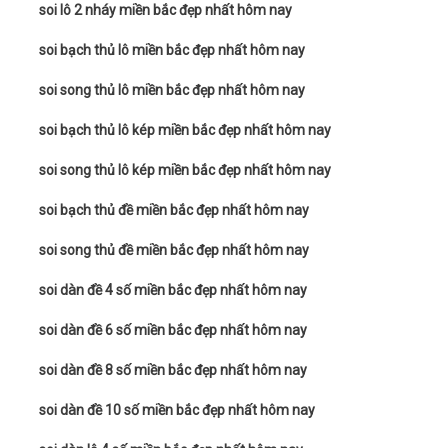
soi lô 2 nháy miền bắc đẹp nhất hôm nay
soi bạch thủ lô miền bắc đẹp nhất hôm nay
soi song thủ lô miền bắc đẹp nhất hôm nay
soi bạch thủ lô kép miền bắc đẹp nhất hôm nay
soi song thủ lô kép miền bắc đẹp nhất hôm nay
soi bạch thủ đề miền bắc đẹp nhất hôm nay
soi song thủ đề miền bắc đẹp nhất hôm nay
soi dàn đề 4 số miền bắc đẹp nhất hôm nay
soi dàn đề 6 số miền bắc đẹp nhất hôm nay
soi dàn đề 8 số miền bắc đẹp nhất hôm nay
soi dàn đề 10 số miền bắc đẹp nhất hôm nay