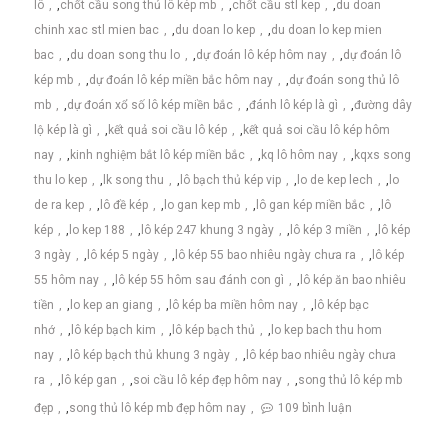
lô
,
chốt cầu song thủ lô kép mb
,
chốt cầu stl kep
,
du doan
chinh xac stl mien bac
,
du doan lo kep
,
du doan lo kep mien
bac
,
du doan song thu lo
,
dự đoán lô kép hôm nay
,
dự đoán lô
kép mb
,
dự đoán lô kép miền bắc hôm nay
,
dự đoán song thủ lô
mb
,
dự đoán xổ số lô kép miền bắc
,
đánh lô kép là gì
,
đường dây
lộ kép là gì
,
kết quả soi cầu lô kép
,
kết quả soi cầu lô kép hôm
nay
,
kinh nghiệm bắt lô kép miền bắc
,
kq lô hôm nay
,
kqxs song
thu lo kep
,
lk song thu
,
lô bạch thủ kép vip
,
lo de kep lech
,
lo
de ra kep
,
lô đề kép
,
lo gan kep mb
,
lô gan kép miền bắc
,
lô
kép
,
lo kep 188
,
lô kép 247 khung 3 ngày
,
lô kép 3 miền
,
lô kép
3 ngày
,
lô kép 5 ngày
,
lô kép 55 bao nhiêu ngày chưa ra
,
lô kép
55 hôm nay
,
lô kép 55 hôm sau đánh con gì
,
lô kép ăn bao nhiêu
tiền
,
lo kep an giang
,
lô kép ba miền hôm nay
,
lô kép bạc
nhớ
,
lô kép bạch kim
,
lô kép bạch thủ
,
lo kep bach thu hom
nay
,
lô kép bạch thủ khung 3 ngày
,
lô kép bao nhiêu ngày chưa
ra
,
lô kép gan
,
soi cầu lô kép đẹp hôm nay
,
song thủ lô kép mb
ở
đẹp
,
song thủ lô kép mb đẹp hôm nay
109 bình luận
song