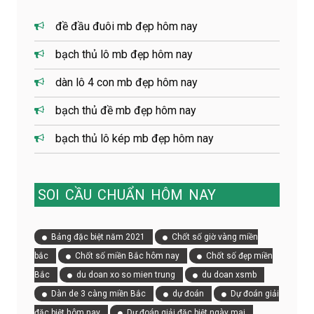
đề đầu đuôi mb đẹp hôm nay
bạch thủ lô mb đẹp hôm nay
dàn lô 4 con mb đẹp hôm nay
bạch thủ đề mb đẹp hôm nay
bạch thủ lô kép mb đẹp hôm nay
SOI
CẦU
CHUẨN
HÔM
NAY
Bảng đặc biệt năm 2021
Chốt số giờ vàng miền
bắc
Chốt số miền Bắc hôm nay
Chốt số đẹp miền
Bắc
du doan xo so mien trung
du doan xsmb
Dàn de 3 càng miền Bắc
dự đoán
Dự đoán giải
đặc biệt hôm nay
Dự đoán giải đặc biệt ngày mai