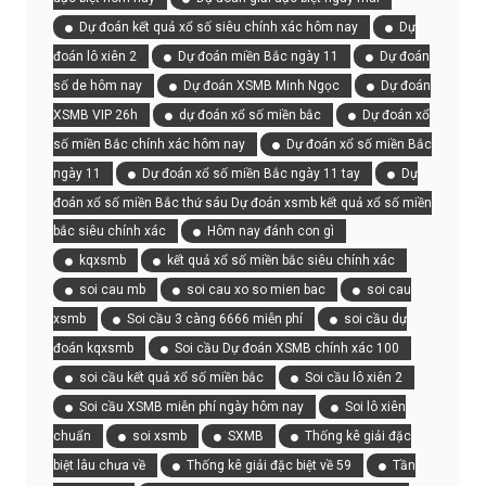
Dự đoán kết quả xổ số siêu chính xác hôm nay
Dự
đoán lô xiên 2
Dự đoán miền Bắc ngày 11
Dự đoán
số de hôm nay
Dự đoán XSMB Minh Ngọc
Dự đoán
XSMB VIP 26h
dự đoán xổ số miền bắc
Dự đoán xổ
số miền Bắc chính xác hôm nay
Dự đoán xổ số miền Bắc
ngày 11
Dự đoán xổ số miền Bắc ngày 11 tay
Dự
đoán xổ số miền Bắc thứ sáu Dự đoán xsmb kết quả xổ số miền
bắc siêu chính xác
Hôm nay đánh con gì
kqxsmb
kết quả xổ số miền bắc siêu chính xác
soi cau mb
soi cau xo so mien bac
soi cau
xsmb
Soi cầu 3 càng 6666 miễn phí
soi cầu dự
đoán kqxsmb
Soi cầu Dự đoán XSMB chính xác 100
soi cầu kết quả xổ số miền bắc
Soi cầu lô xiên 2
Soi cầu XSMB miễn phí ngày hôm nay
Soi lô xiên
chuẩn
soi xsmb
SXMB
Thống kê giải đặc
biệt lâu chưa về
Thống kê giải đặc biệt về 59
Tần