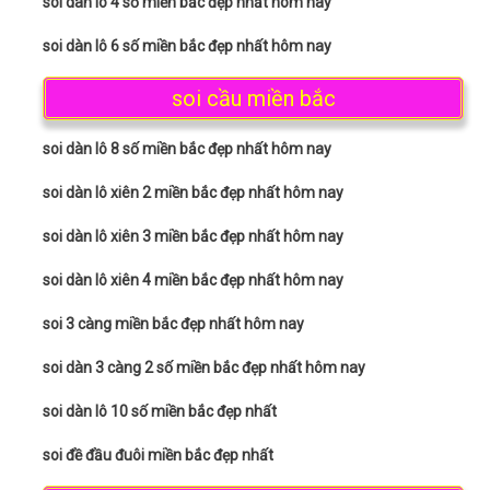
soi dàn lô 4 số miền bắc đẹp nhất hôm nay
soi dàn lô 6 số miền bắc đẹp nhất hôm nay
soi cầu miền bắc
soi dàn lô 8 số miền bắc đẹp nhất hôm nay
soi dàn lô xiên 2 miền bắc đẹp nhất hôm nay
soi dàn lô xiên 3 miền bắc đẹp nhất hôm nay
soi dàn lô xiên 4 miền bắc đẹp nhất hôm nay
soi 3 càng miền bắc đẹp nhất hôm nay
soi dàn 3 càng 2 số miền bắc đẹp nhất hôm nay
soi dàn lô 10 số miền bắc đẹp nhất
soi đề đầu đuôi miền bắc đẹp nhất