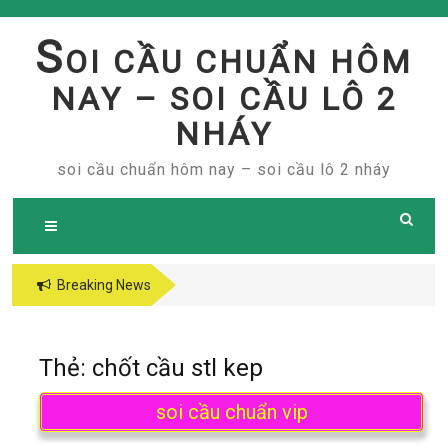
Skip
to
S
OI CẦU CHUẨN HÔM
content
NAY – SOI CẦU LÔ 2
NHÁY
soi cầu chuẩn hôm nay – soi cầu lô 2 nháy
Breaking News
Thẻ:
chốt cầu stl kep
soi cầu chuẩn vip