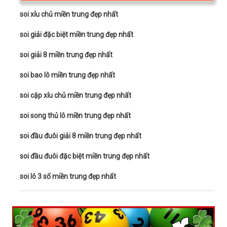
soi xỉu chủ miền trung đẹp nhất
soi giải đặc biệt miền trung đẹp nhất
soi giải 8 miền trung đẹp nhất
soi bao lô miền trung đẹp nhất
soi cặp xỉu chủ miền trung đẹp nhất
soi song thủ lô miền trung đẹp nhất
soi đầu đuôi giải 8 miền trung đẹp nhất
soi đầu đuôi đặc biệt miền trung đẹp nhất
soi lô 3 số miền trung đẹp nhất