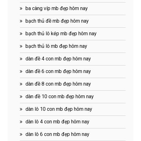
ba càng víp mb đẹp hôm nay
bạch thủ đề mb đẹp hôm nay
bạch thủ lô kép mb đẹp hôm nay
bạch thủ lô mb đẹp hôm nay
dàn đề 4 con mb đẹp hôm nay
dàn đề 6 con mb đẹp hôm nay
dàn đề 8 con mb đẹp hôm nay
dàn đề 10 con mb đẹp hôm nay
dàn lô 10 con mb đẹp hôm nay
dàn lô 4 con mb đẹp hôm nay
dàn lô 6 con mb đẹp hôm nay