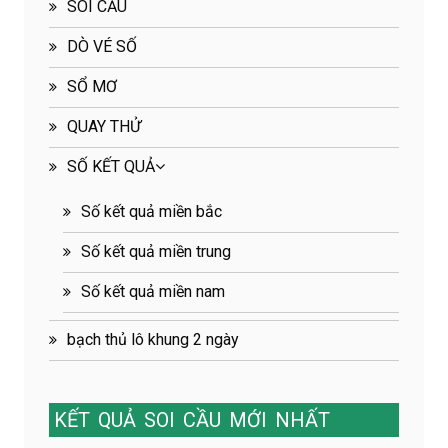
SOI CẦU
DÒ VÉ SỐ
SỔ MƠ
QUAY THỬ
SỐ KẾT QUẢ
Số kết quả miền bắc
Số kết quả miền trung
Số kết quả miền nam
bạch thủ lô khung 2 ngày
KẾT
QUẢ
SOI
CẦU
MỚI
NHẤT