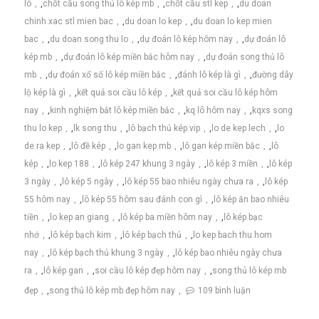
lô
,
chốt cầu song thủ lô kép mb
,
chốt cầu stl kep
,
du doan
chinh xac stl mien bac
,
du doan lo kep
,
du doan lo kep mien
bac
,
du doan song thu lo
,
dự đoán lô kép hôm nay
,
dự đoán lô
kép mb
,
dự đoán lô kép miền bắc hôm nay
,
dự đoán song thủ lô
mb
,
dự đoán xổ số lô kép miền bắc
,
đánh lô kép là gì
,
đường dây
lộ kép là gì
,
kết quả soi cầu lô kép
,
kết quả soi cầu lô kép hôm
nay
,
kinh nghiệm bắt lô kép miền bắc
,
kq lô hôm nay
,
kqxs song
thu lo kep
,
lk song thu
,
lô bạch thủ kép vip
,
lo de kep lech
,
lo
de ra kep
,
lô đề kép
,
lo gan kep mb
,
lô gan kép miền bắc
,
lô
kép
,
lo kep 188
,
lô kép 247 khung 3 ngày
,
lô kép 3 miền
,
lô kép
3 ngày
,
lô kép 5 ngày
,
lô kép 55 bao nhiêu ngày chưa ra
,
lô kép
55 hôm nay
,
lô kép 55 hôm sau đánh con gì
,
lô kép ăn bao nhiêu
tiền
,
lo kep an giang
,
lô kép ba miền hôm nay
,
lô kép bạc
nhớ
,
lô kép bạch kim
,
lô kép bạch thủ
,
lo kep bach thu hom
nay
,
lô kép bạch thủ khung 3 ngày
,
lô kép bao nhiêu ngày chưa
ra
,
lô kép gan
,
soi cầu lô kép đẹp hôm nay
,
song thủ lô kép mb
ở
đẹp
,
song thủ lô kép mb đẹp hôm nay
109 bình luận
song