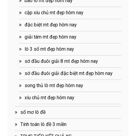
bao lô mt đẹp hôm nay
cặp xíu chủ mt đẹp hôm nay
đặc biệt mt đẹp hôm nay
giải tám mt đẹp hôm nay
lô 3 số mt đẹp hôm nay
sớ đầu đuôi giải 8 mt đẹp hôm nay
sớ đầu đuôi giải đặc biệt mt đẹp hôm nay
song thủ lô mt đẹp hôm nay
xíu chủ mt đẹp hôm nay
sổ mơ lô đề
Tính toán lô đề 3 miền