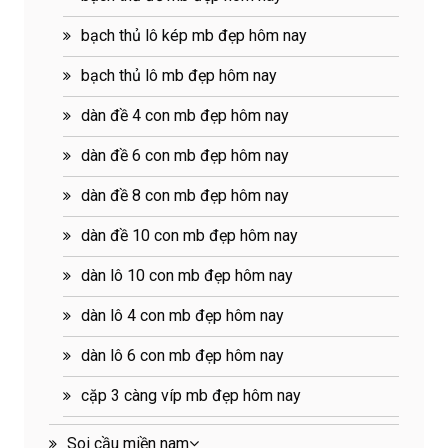
bạch thủ lô kép mb đẹp hôm nay
bạch thủ lô mb đẹp hôm nay
dàn đề 4 con mb đẹp hôm nay
dàn đề 6 con mb đẹp hôm nay
dàn đề 8 con mb đẹp hôm nay
dàn đề 10 con mb đẹp hôm nay
dàn lô 10 con mb đẹp hôm nay
dàn lô 4 con mb đẹp hôm nay
dàn lô 6 con mb đẹp hôm nay
cặp 3 càng víp mb đẹp hôm nay
Soi cầu miền nam