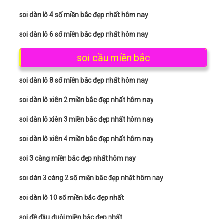
soi dàn lô 4 số miền bắc đẹp nhất hôm nay
soi dàn lô 6 số miền bắc đẹp nhất hôm nay
soi cầu miền bắc
soi dàn lô 8 số miền bắc đẹp nhất hôm nay
soi dàn lô xiên 2 miền bắc đẹp nhất hôm nay
soi dàn lô xiên 3 miền bắc đẹp nhất hôm nay
soi dàn lô xiên 4 miền bắc đẹp nhất hôm nay
soi 3 càng miền bắc đẹp nhất hôm nay
soi dàn 3 càng 2 số miền bắc đẹp nhất hôm nay
soi dàn lô 10 số miền bắc đẹp nhất
soi đề đầu đuôi miền bắc đẹp nhất