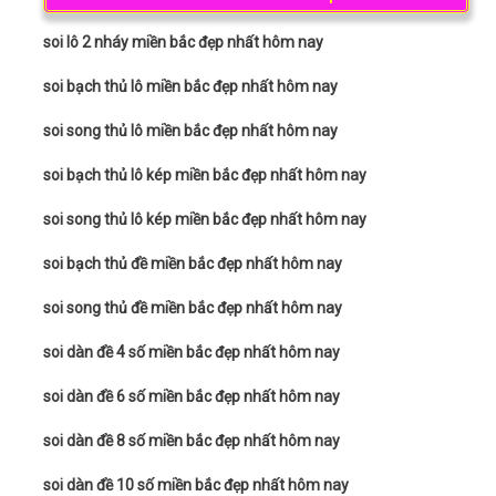
soi lô 2 nháy miền bắc đẹp nhất hôm nay
soi bạch thủ lô miền bắc đẹp nhất hôm nay
soi song thủ lô miền bắc đẹp nhất hôm nay
soi bạch thủ lô kép miền bắc đẹp nhất hôm nay
soi song thủ lô kép miền bắc đẹp nhất hôm nay
soi bạch thủ đề miền bắc đẹp nhất hôm nay
soi song thủ đề miền bắc đẹp nhất hôm nay
soi dàn đề 4 số miền bắc đẹp nhất hôm nay
soi dàn đề 6 số miền bắc đẹp nhất hôm nay
soi dàn đề 8 số miền bắc đẹp nhất hôm nay
soi dàn đề 10 số miền bắc đẹp nhất hôm nay