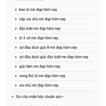
bao lô mn đẹp hôm nay
cặp xíu chủ mn đẹp hôm nay
đặc biệt mn đẹp hôm nay
lô 3 số mn đẹp hôm nay
sớ đầu đuôi giải 8 mn đẹp hôm nay
sớ đầu đuôi giải đặc biệt mn đẹp hôm nay
giải tám mn đẹp hôm nay
song thủ lô mn đẹp hôm nay
xíu chủ mn đẹp hôm nay
Soi cầu miền bắc chuẩn xác