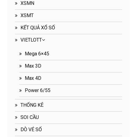
XSMN
XSMT
KẾT QUẢ XỔ SỐ
VIETLOTT
Mega 6×45
Max 3D
Max 4D
Power 6/55
THỐNG KÊ
SOI CẦU
DÒ VÉ SỐ