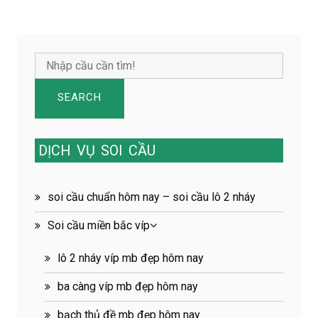
2
nháy
víp
mb
đẹp
hôm
SEARCH
nay
DỊCH
VỤ
SOI
CẦU
soi cầu chuẩn hôm nay – soi cầu lô 2 nháy
Soi cầu miền bắc víp
lô 2 nháy víp mb đẹp hôm nay
ba càng víp mb đẹp hôm nay
bạch thủ đề mb đẹp hôm nay