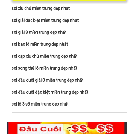
soi xỉu chủ miền trung đẹp nhất
soi giải đặc biệt miền trung đẹp nhất
soi giải 8 miền trung đẹp nhất
soi bao lô miền trung đẹp nhất
soi cặp xỉu chủ miền trung đẹp nhất
soi song thủ lô miền trung đẹp nhất
soi đầu đuôi giải 8 miền trung đẹp nhất
soi đầu đuôi đặc biệt miền trung đẹp nhất
soi lô 3 số miền trung đẹp nhất