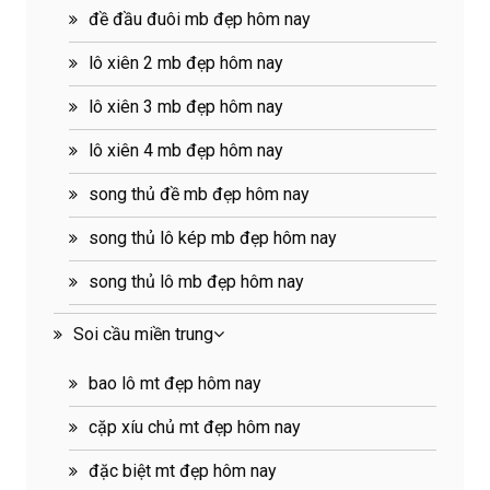
đề đầu đuôi mb đẹp hôm nay
lô xiên 2 mb đẹp hôm nay
lô xiên 3 mb đẹp hôm nay
lô xiên 4 mb đẹp hôm nay
song thủ đề mb đẹp hôm nay
song thủ lô kép mb đẹp hôm nay
song thủ lô mb đẹp hôm nay
Soi cầu miền trung
bao lô mt đẹp hôm nay
cặp xíu chủ mt đẹp hôm nay
đặc biệt mt đẹp hôm nay