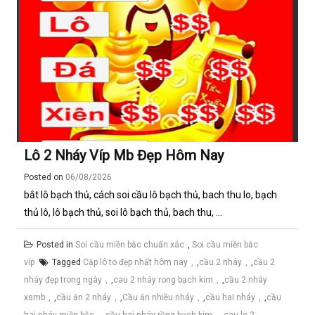
Lô 2 Nháy Víp Mb Đẹp Hôm Nay
Posted on
06/08/2026
bắt lô bạch thủ, cách soi cầu lô bạch thủ, bach thu lo, bạch
thủ lô, lô bạch thủ, soi lô bạch thủ, bach thu, ...
Posted in
Soi cầu miền bắc chuẩn xác
,
Soi cầu miền bắc
víp
Tagged
Cặp lô to đẹp nhất hôm nay
,
cầu 2 nháy
,
cầu 2
nháy đẹp trong ngày
,
cau 2 nháy rong bạch kim
,
cầu 2 nháy
xsmb
,
cầu ăn 2 nháy
,
Cầu ăn nhiều nháy
,
cầu hai nháy
,
cầu