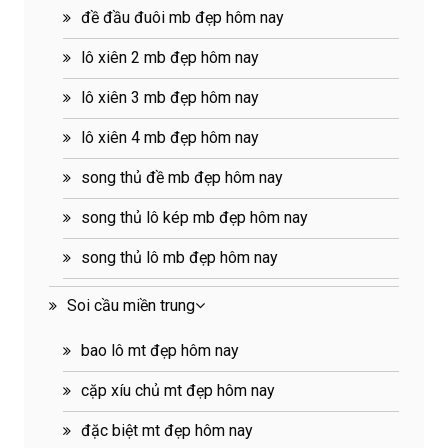
đề đầu đuôi mb đẹp hôm nay
lô xiên 2 mb đẹp hôm nay
lô xiên 3 mb đẹp hôm nay
lô xiên 4 mb đẹp hôm nay
song thủ đề mb đẹp hôm nay
song thủ lô kép mb đẹp hôm nay
song thủ lô mb đẹp hôm nay
Soi cầu miền trung
bao lô mt đẹp hôm nay
cặp xíu chủ mt đẹp hôm nay
đặc biệt mt đẹp hôm nay