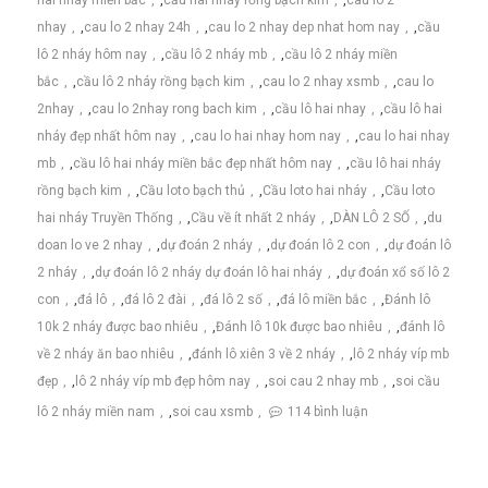
hai nháy miền bắc
,
cầu hai nháy rồng bạch kim
,
cau lo 2
nhay
,
cau lo 2 nhay 24h
,
cau lo 2 nhay dep nhat hom nay
,
cầu
lô 2 nháy hôm nay
,
cầu lô 2 nháy mb
,
cầu lô 2 nháy miền
bắc
,
cầu lô 2 nháy rồng bạch kim
,
cau lo 2 nhay xsmb
,
cau lo
2nhay
,
cau lo 2nhay rong bach kim
,
cầu lô hai nhay
,
cầu lô hai
nháy đẹp nhất hôm nay
,
cau lo hai nhay hom nay
,
cau lo hai nhay
mb
,
cầu lô hai nháy miền bắc đẹp nhất hôm nay
,
cầu lô hai nháy
rồng bạch kim
,
Cầu loto bạch thủ
,
Cầu loto hai nháy
,
Cầu loto
hai nháy Truyền Thống
,
Cầu về ít nhất 2 nháy
,
DÀN LÔ 2 SỐ
,
du
doan lo ve 2 nhay
,
dự đoán 2 nháy
,
dự đoán lô 2 con
,
dự đoán lô
2 nháy
,
dự đoán lô 2 nháy dự đoán lô hai nháy
,
dự đoán xổ số lô 2
con
,
đá lô
,
đá lô 2 đài
,
đá lô 2 số
,
đá lô miền bắc
,
Đánh lô
10k 2 nháy được bao nhiêu
,
Đánh lô 10k được bao nhiêu
,
đánh lô
về 2 nháy ăn bao nhiêu
,
đánh lô xiên 3 về 2 nháy
,
lô 2 nháy víp mb
đẹp
,
lô 2 nháy víp mb đẹp hôm nay
,
soi cau 2 nhay mb
,
soi cầu
ở
lô 2 nháy miền nam
,
soi cau xsmb
114 bình luận
lô
2