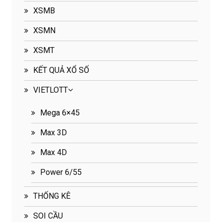
XSMB
XSMN
XSMT
KẾT QUẢ XỔ SỐ
VIETLOTT
Mega 6×45
Max 3D
Max 4D
Power 6/55
THỐNG KÊ
SOI CẦU