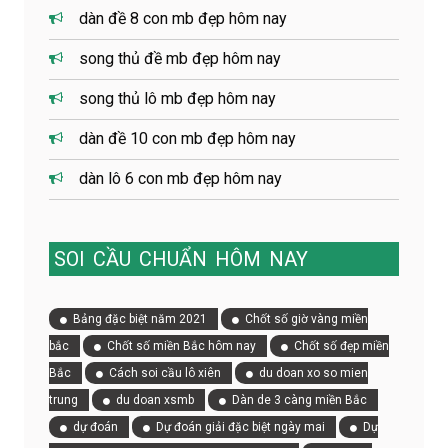
dàn đề 8 con mb đẹp hôm nay
song thủ đề mb đẹp hôm nay
song thủ lô mb đẹp hôm nay
dàn đề 10 con mb đẹp hôm nay
dàn lô 6 con mb đẹp hôm nay
SOI
CẦU
CHUẨN
HÔM
NAY
Bảng đặc biệt năm 2021
Chốt số giờ vàng miền
bắc
Chốt số miền Bắc hôm nay
Chốt số đẹp miền
Bắc
Cách soi cầu lô xiên
du doan xo so mien
trung
du doan xsmb
Dàn de 3 càng miền Bắc
dự đoán
Dự đoán giải đặc biệt ngày mai
Dự