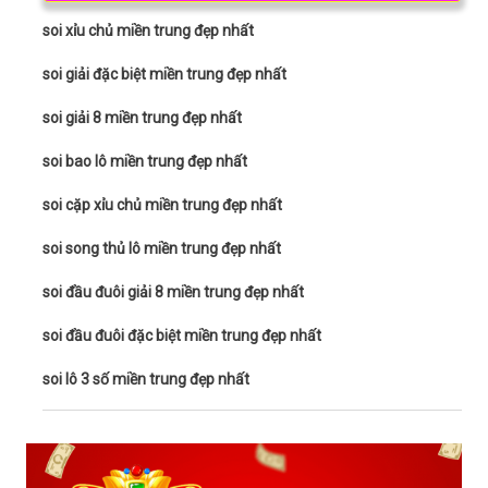
soi xỉu chủ miền trung đẹp nhất
soi giải đặc biệt miền trung đẹp nhất
soi giải 8 miền trung đẹp nhất
soi bao lô miền trung đẹp nhất
soi cặp xỉu chủ miền trung đẹp nhất
soi song thủ lô miền trung đẹp nhất
soi đầu đuôi giải 8 miền trung đẹp nhất
soi đầu đuôi đặc biệt miền trung đẹp nhất
soi lô 3 số miền trung đẹp nhất