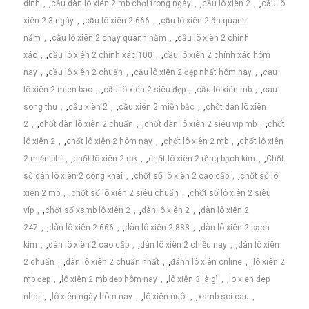
dinh
,
cầu dàn lô xiên 2 mb chơi trong ngày
,
cầu lô xiên 2
,
cầu lô
xiên 2 3 ngày
,
cầu lô xiên 2 666
,
cầu lô xiên 2 ăn quanh
năm
,
cầu lô xiên 2 chạy quanh năm
,
cầu lô xiên 2 chính
xác
,
cầu lô xiên 2 chính xác 100
,
cầu lô xiên 2 chính xác hôm
nay
,
cầu lô xiên 2 chuẩn
,
cầu lô xiên 2 đẹp nhất hôm nay
,
cau
lô xiên 2 mien bac
,
cầu lô xiên 2 siêu đẹp
,
cầu lô xiên mb
,
cau
song thu
,
cầu xiên 2
,
cầu xiên 2 miền bắc
,
chốt dàn lô xiên
2
,
chốt dàn lô xiên 2 chuẩn
,
chốt dàn lô xiên 2 siêu vip mb
,
chốt
lô xiên 2
,
chốt lô xiên 2 hôm nay
,
chốt lô xiên 2 mb
,
chốt lô xiên
2 miễn phí
,
chốt lô xiên 2 rbk
,
chốt lô xiên 2 rồng bạch kim
,
Chốt
số dàn lô xiên 2 công khai
,
chốt số lô xiên 2 cao cấp
,
chốt số lô
xiên 2 mb
,
chốt số lô xiên 2 siêu chuẩn
,
chốt số lô xiên 2 siêu
víp
,
chốt số xsmb lô xiên 2
,
dàn lô xiên 2
,
dàn lô xiên 2
247
,
dàn lô xiên 2 666
,
dàn lô xiên 2 888
,
dàn lô xiên 2 bạch
kim
,
dàn lô xiên 2 cao cấp
,
dàn lô xiên 2 chiều nay
,
dàn lô xiên
2 chuẩn
,
dàn lô xiên 2 chuẩn nhất
,
đánh lô xiên online
,
lô xiên 2
mb đẹp
,
lô xiên 2 mb đẹp hôm nay
,
lô xiên 3 là gì
,
lo xien dep
nhat
,
lô xiên ngày hôm nay
,
lô xiên nuôi
,
xsmb soi cau