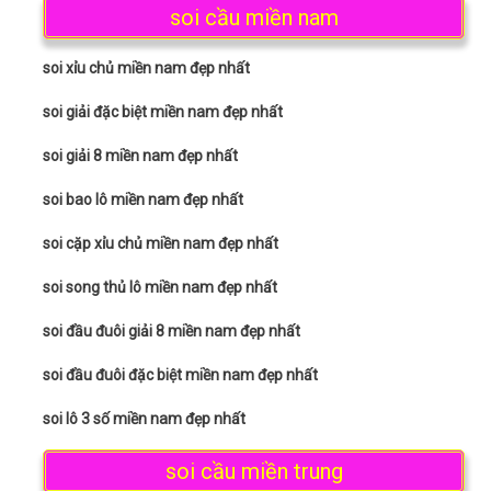
soi cầu miền nam
soi xỉu chủ miền nam đẹp nhất
soi giải đặc biệt miền nam đẹp nhất
soi giải 8 miền nam đẹp nhất
soi bao lô miền nam đẹp nhất
soi cặp xỉu chủ miền nam đẹp nhất
soi song thủ lô miền nam đẹp nhất
soi đầu đuôi giải 8 miền nam đẹp nhất
soi đầu đuôi đặc biệt miền nam đẹp nhất
soi lô 3 số miền nam đẹp nhất
soi cầu miền trung