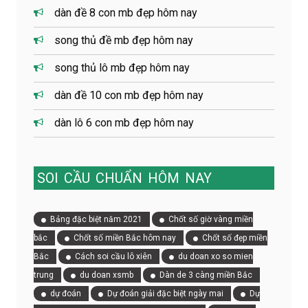
dàn đề 8 con mb đẹp hôm nay
song thủ đề mb đẹp hôm nay
song thủ lô mb đẹp hôm nay
dàn đề 10 con mb đẹp hôm nay
dàn lô 6 con mb đẹp hôm nay
SOI
CẦU
CHUẨN
HÔM
NAY
Bảng đặc biệt năm 2021
Chốt số giờ vàng miền
bắc
Chốt số miền Bắc hôm nay
Chốt số đẹp miền
Bắc
Cách soi cầu lô xiên
du doan xo so mien
trung
du doan xsmb
Dàn de 3 càng miền Bắc
dự đoán
Dự đoán giải đặc biệt ngày mai
Dự