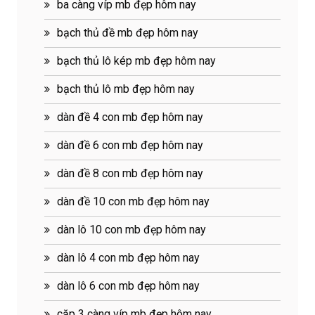
ba càng víp mb đẹp hôm nay
bạch thủ đề mb đẹp hôm nay
bạch thủ lô kép mb đẹp hôm nay
bạch thủ lô mb đẹp hôm nay
dàn đề 4 con mb đẹp hôm nay
dàn đề 6 con mb đẹp hôm nay
dàn đề 8 con mb đẹp hôm nay
dàn đề 10 con mb đẹp hôm nay
dàn lô 10 con mb đẹp hôm nay
dàn lô 4 con mb đẹp hôm nay
dàn lô 6 con mb đẹp hôm nay
cặp 3 càng víp mb đẹp hôm nay