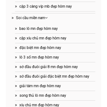
cặp 3 càng víp mb đẹp hôm nay
Soi cầu miền nam
bao lô mn đẹp hôm nay
cặp xíu chủ mn đẹp hôm nay
đặc biệt mn đẹp hôm nay
lô 3 số mn đẹp hôm nay
sớ đầu đuôi giải 8 mn đẹp hôm nay
sớ đầu đuôi giải đặc biệt mn đẹp hôm nay
giải tám mn đẹp hôm nay
song thủ lô mn đẹp hôm nay
xíu chủ mn đẹp hôm nay