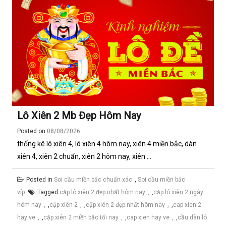
Lô Xiên 2 Mb Đẹp Hôm Nay
Posted on
08/08/2026
thống kê lô xiên 4, lô xiên 4 hôm nay, xiên 4 miền bắc, dàn
xiên 4, xiên 2 chuẩn, xiên 2 hôm nay, xiên ...
Posted in
Soi cầu miền bắc chuẩn xác
,
Soi cầu miền bắc
víp
Tagged
cặp lô xiên 2 đẹp nhất hôm nay
,
cặp lô xiên 2 ngày
hôm nay
,
cặp xiên 2
,
cặp xiên 2 đẹp nhất hôm nay
,
cap xien 2
hay ve
,
cặp xiên 2 miền bắc tối nay
,
cap xien hay ve
,
cầu dàn lô