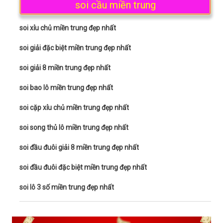
soi cầu miền trung
soi xỉu chủ miền trung đẹp nhất
soi giải đặc biệt miền trung đẹp nhất
soi giải 8 miền trung đẹp nhất
soi bao lô miền trung đẹp nhất
soi cặp xỉu chủ miền trung đẹp nhất
soi song thủ lô miền trung đẹp nhất
soi đầu đuôi giải 8 miền trung đẹp nhất
soi đầu đuôi đặc biệt miền trung đẹp nhất
soi lô 3 số miền trung đẹp nhất