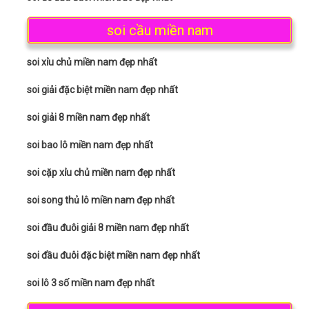
soi cầu miền nam
soi xỉu chủ miền nam đẹp nhất
soi giải đặc biệt miền nam đẹp nhất
soi giải 8 miền nam đẹp nhất
soi bao lô miền nam đẹp nhất
soi cặp xỉu chủ miền nam đẹp nhất
soi song thủ lô miền nam đẹp nhất
soi đầu đuôi giải 8 miền nam đẹp nhất
soi đầu đuôi đặc biệt miền nam đẹp nhất
soi lô 3 số miền nam đẹp nhất