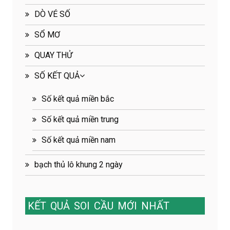
DÒ VÉ SỐ
SỔ MƠ
QUAY THỬ
SỐ KẾT QUẢ
Số kết quả miền bắc
Số kết quả miền trung
Số kết quả miền nam
bạch thủ lô khung 2 ngày
KẾT
QUẢ
SOI
CẦU
MỚI
NHẤT