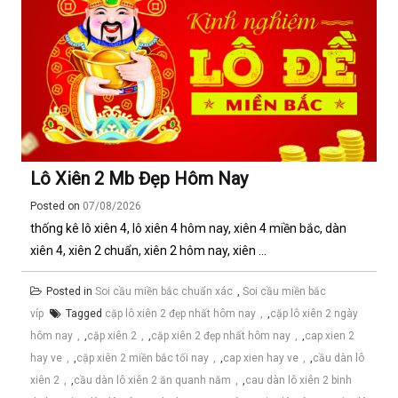
Lô Xiên 2 Mb Đẹp Hôm Nay
Posted on
07/08/2026
thống kê lô xiên 4, lô xiên 4 hôm nay, xiên 4 miền bắc, dàn
xiên 4, xiên 2 chuẩn, xiên 2 hôm nay, xiên ...
Posted in
Soi cầu miền bắc chuẩn xác
,
Soi cầu miền bắc
víp
Tagged
cặp lô xiên 2 đẹp nhất hôm nay
,
cặp lô xiên 2 ngày
hôm nay
,
cặp xiên 2
,
cặp xiên 2 đẹp nhất hôm nay
,
cap xien 2
hay ve
,
cặp xiên 2 miền bắc tối nay
,
cap xien hay ve
,
cầu dàn lô
xiên 2
,
cầu dàn lô xiên 2 ăn quanh năm
,
cau dàn lô xiên 2 binh