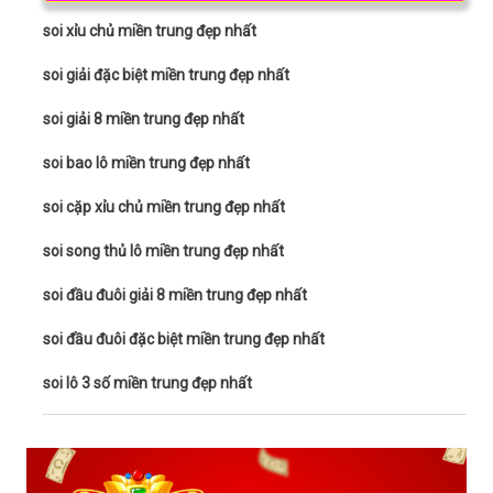
soi xỉu chủ miền trung đẹp nhất
soi giải đặc biệt miền trung đẹp nhất
soi giải 8 miền trung đẹp nhất
soi bao lô miền trung đẹp nhất
soi cặp xỉu chủ miền trung đẹp nhất
soi song thủ lô miền trung đẹp nhất
soi đầu đuôi giải 8 miền trung đẹp nhất
soi đầu đuôi đặc biệt miền trung đẹp nhất
soi lô 3 số miền trung đẹp nhất