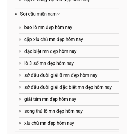
Soi cầu miền nam
bao lô mn đẹp hôm nay
cặp xíu chủ mn đẹp hôm nay
đặc biệt mn đẹp hôm nay
lô 3 số mn đẹp hôm nay
sớ đầu đuôi giải 8 mn đẹp hôm nay
sớ đầu đuôi giải đặc biệt mn đẹp hôm nay
giải tám mn đẹp hôm nay
song thủ lô mn đẹp hôm nay
xíu chủ mn đẹp hôm nay