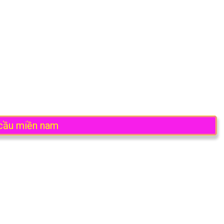
 cầu miền nam