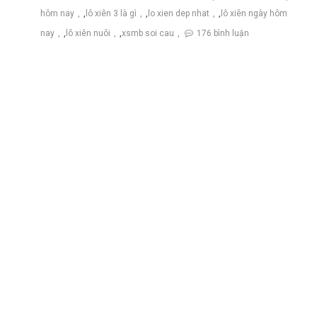
hôm nay
,
lô xiên 3 là gì
,
lo xien dep nhat
,
lô xiên ngày hôm
ở
nay
,
lô xiên nuôi
,
xsmb soi cau
176 bình luận
lô
xiên
2
mb
đẹp
hôm
nay