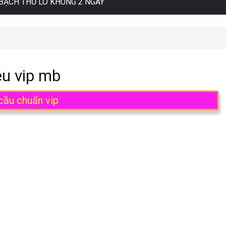
BẠCH THỦ LÔ KHUNG 2 NGÀY
êu vip mb
cầu chuẩn vip