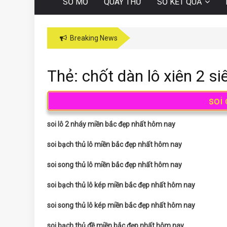
SỔ MƠ
QUAY THỬ
SỐ KẾT QUẢ
Breaking News
Thẻ:
chốt dàn lô xiên 2 si
soi 
soi lô 2 nháy miền bắc đẹp nhất hôm nay
soi bạch thủ lô miền bắc đẹp nhất hôm nay
soi song thủ lô miền bắc đẹp nhất hôm nay
soi bạch thủ lô kép miền bắc đẹp nhất hôm nay
soi song thủ lô kép miền bắc đẹp nhất hôm nay
soi bạch thủ đề miền bắc đẹp nhất hôm nay