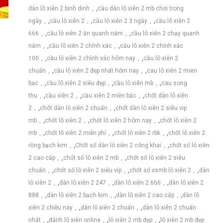
dàn lô xiên 2 binh dinh
,
cầu dàn lô xiên 2 mb chơi trong
ngày
,
cầu lô xiên 2
,
cầu lô xiên 2 3 ngày
,
cầu lô xiên 2
666
,
cầu lô xiên 2 ăn quanh năm
,
cầu lô xiên 2 chạy quanh
năm
,
cầu lô xiên 2 chính xác
,
cầu lô xiên 2 chính xác
100
,
cầu lô xiên 2 chính xác hôm nay
,
cầu lô xiên 2
chuẩn
,
cầu lô xiên 2 đẹp nhất hôm nay
,
cau lô xiên 2 mien
bac
,
cầu lô xiên 2 siêu đẹp
,
cầu lô xiên mb
,
cau song
thu
,
cầu xiên 2
,
cầu xiên 2 miền bắc
,
chốt dàn lô xiên
2
,
chốt dàn lô xiên 2 chuẩn
,
chốt dàn lô xiên 2 siêu vip
mb
,
chốt lô xiên 2
,
chốt lô xiên 2 hôm nay
,
chốt lô xiên 2
mb
,
chốt lô xiên 2 miễn phí
,
chốt lô xiên 2 rbk
,
chốt lô xiên 2
rồng bạch kim
,
Chốt số dàn lô xiên 2 công khai
,
chốt số lô xiên
2 cao cấp
,
chốt số lô xiên 2 mb
,
chốt số lô xiên 2 siêu
chuẩn
,
chốt số lô xiên 2 siêu víp
,
chốt số xsmb lô xiên 2
,
dàn
lô xiên 2
,
dàn lô xiên 2 247
,
dàn lô xiên 2 666
,
dàn lô xiên 2
888
,
dàn lô xiên 2 bạch kim
,
dàn lô xiên 2 cao cấp
,
dàn lô
xiên 2 chiều nay
,
dàn lô xiên 2 chuẩn
,
dàn lô xiên 2 chuẩn
nhất
,
đánh lô xiên online
,
lô xiên 2 mb đẹp
,
lô xiên 2 mb đẹp