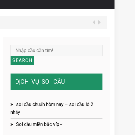
SEARCH
DỊCH
VỤ
SOI
CẦU
soi cầu chuẩn hôm nay – soi cầu lô 2
nháy
Soi cầu miền bắc víp