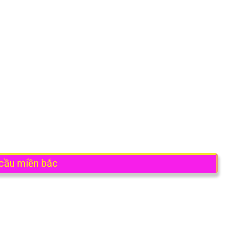
 cầu miền bắc