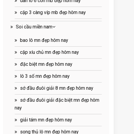
dàn lô 6 con mb đẹp hôm nay
cặp 3 càng víp mb đẹp hôm nay
Soi cầu miền nam
bao lô mn đẹp hôm nay
cặp xíu chủ mn đẹp hôm nay
đặc biệt mn đẹp hôm nay
lô 3 số mn đẹp hôm nay
sớ đầu đuôi giải 8 mn đẹp hôm nay
sớ đầu đuôi giải đặc biệt mn đẹp hôm
nay
giải tám mn đẹp hôm nay
song thủ lô mn đẹp hôm nay