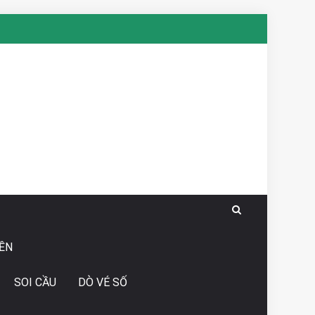
IỀN
SOI CẦU
DÒ VÉ SỐ