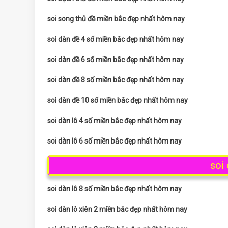
soi song thủ đề miền bắc đẹp nhất hôm nay
soi dàn đề 4 số miền bắc đẹp nhất hôm nay
soi dàn đề 6 số miền bắc đẹp nhất hôm nay
soi dàn đề 8 số miền bắc đẹp nhất hôm nay
soi dàn đề 10 số miền bắc đẹp nhất hôm nay
soi dàn lô 4 số miền bắc đẹp nhất hôm nay
soi dàn lô 6 số miền bắc đẹp nhất hôm nay
soi
soi dàn lô 8 số miền bắc đẹp nhất hôm nay
soi dàn lô xiên 2 miền bắc đẹp nhất hôm nay