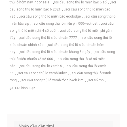
thủ lô hôm nay indonesia
,
soi cầu song thủ lô miền bắc 5 số
,
soi
cầu song thủ lô miền bắc 6 2021
,
soi cầu song thủ lô miền bắc
786
,
soi cầu song thủ lô miền bắc ecolodge
,
soi cầu song thủ lô
miền bắc vip
,
soi cầu song thủ lô miễn phí 000webhost
,
soi cầu
song thủ lô miễn phí 4 số cuối
,
soi cầu song thủ lô miễn phí gần
đây
,
soi cầu song thủ lô siêu chuẩn 7777
,
soi cầu song thủ lô
siêu chuẩn chính xác
,
soi cầu song thủ lô siêu chuẩn hôm
nay
,
soi cầu song thủ lô siêu chuẩn khung 5 ngày
,
soi cầu song
thủ lô siêu chuẩn xổ số 666
,
soi cầu song thủ lô xổ số miền
bắc
,
soi cầu song thu lô xsmb 5
,
soi cầu song thủ lô xsmb
56
,
soi cau song thủ lo xsmb kubet
,
soi cầu song thủ lô xsmb
rong
,
soi cầu song thủ lô xsmb rông bạch kim
,
soi số mb
ở
146 bình luận
bạch
thủ
lô
mb
đẹp