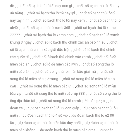
đề
,
chốt số bạch thủ lô tối nay con gì
,
chốt số bạch thủ lô tối nay
đà nẵng
,
chốt số bạch thủ lô tối nay ipl
,
chốt số bạch thủ lô tối
nay tây ninh
,
chốt số bạch thủ lô tối nay xem
,
chốt số bạch thủ lô
ub40
,
chốt số bạch thủ lô xsmb 365
,
chốt số bạch thủ lô xsmb
77777
,
chốt số bạch thủ lô xsmb com
,
chốt số bạch thủ lô xsmb
khung 3 ngày
,
chốt số lô bạch thủ chính xác ăn bao nhiêu
,
chốt
số lô bạch thủ chính xác giải đặc biệt
,
chốt số lô bạch thủ chính
xác quốc tế
,
chốt số lô bạch thủ chính xác xsmb
,
chốt số lô đề
miền bắc ăn
,
chốt số lô đề miền bắc iwin
,
chốt số song thủ lô
miền bắc 24h
,
chốt số song thủ lô miền bắc giải mã
,
chốt số
song thủ lô miền bắc giờ vàng
,
chốt số song thủ lô miền bắc soi
cầu
,
chốt số song thủ lô miền bắc ưi
,
chốt số song thủ lô miền
bắc vip
,
chốt số song thủ lô miền bắc vip 888
,
chốt số song thủ lô
ông địa thần tài
,
chốt số song thủ lô xsmb giờ hoàng đạo
,
du
doan xs
,
dự đoán bạch thủ lô 12 con giáp
,
dự đoán bạch thủ lô 3
miền
,
dự đoán bạch thủ lô 4 số vip
,
dự đoán bạch thủ lô e2 80
8c
,
dự đoán bạch thủ lô miền bắc duy nhất
,
dự đoán bạch thủ lô
miền bắc không
,
dự đoán bạch thủ lô miền bắc orca
,
dự đoán