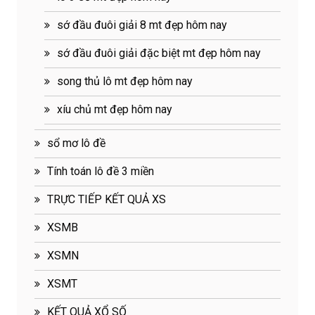
sớ đầu đuôi giải 8 mt đẹp hôm nay
sớ đầu đuôi giải đặc biệt mt đẹp hôm nay
song thủ lô mt đẹp hôm nay
xíu chủ mt đẹp hôm nay
sổ mơ lô đề
Tính toán lô đề 3 miền
TRỰC TIẾP KẾT QUẢ XS
XSMB
XSMN
XSMT
KẾT QUẢ XỔ SỐ