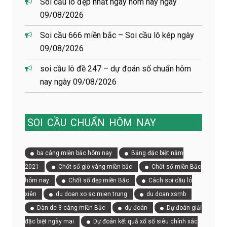
Soi cầu lô đẹp nhất ngày hôm nay ngày
09/08/2026
Soi cầu 666 miền bắc – Soi cầu lô kép ngày
09/08/2026
soi cầu lô đề 247 – dự đoán số chuẩn hôm
nay ngày 09/08/2026
SOI
CẦU
CHUẨN
HÔM
NAY
ba càng miền bắc hôm nay
Bảng đặc biệt năm
2021
Chốt số giờ vàng miền bắc
Chốt số miền Bắc
hôm nay
Chốt số đẹp miền Bắc
Cách soi cầu lô
xiên
du doan xo so mien trung
du doan xsmb
Dàn de 3 càng miền Bắc
dự đoán
Dự đoán giải
đặc biệt ngày mai
Dự đoán kết quả xổ số siêu chính xác