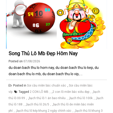
Song Thủ Lô Mb Đẹp Hôm Nay
Posted on
07/08/2026
du doan bach thu lo hom nay, du doan bach thu lo kep, du
doan bach thu lo mb, du doan bach thu lo vip, ...
Posted in
Soi cầu miền bắc chuẩn xác
,
Soi cầu miền bắc
víp
Tagged
2 CON LÔ MB
,
2 con lô miền bắc siêu đẹp
,
bạch
thủ lô 00-99
,
bạch thủ lô 1 ăn bao nhiêu
,
bạch thủ lô 100k
,
bạch
thủ lô 188
,
bạch thủ lô 26/5
,
bạch thủ lô de miền bắc miễn
phí
,
bạch thủ lô kép khung 2 ngày chính xác
,
bạch thủ lô khung 3