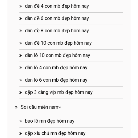
dàn đề 4 con mb đẹp hôm nay
dàn đề 6 con mb đẹp hôm nay
dàn đề 8 con mb đẹp hôm nay
dàn đề 10 con mb đẹp hôm nay
dàn lô 10 con mb đẹp hôm nay
dàn lô 4 con mb đẹp hôm nay
dàn lô 6 con mb đẹp hôm nay
cặp 3 càng víp mb đẹp hôm nay
Soi cầu miền nam
bao lô mn đẹp hôm nay
cặp xíu chủ mn đẹp hôm nay