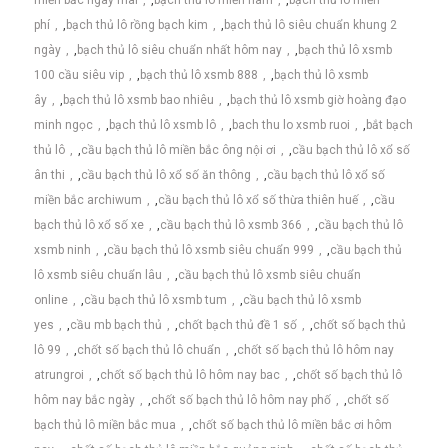
miền bắc ngày mai
,
bạch thủ lô miền nam
,
bạch thủ lô miễn
phí
,
bạch thủ lô rồng bạch kim
,
bạch thủ lô siêu chuẩn khung 2
ngày
,
bạch thủ lô siêu chuẩn nhất hôm nay
,
bạch thủ lô xsmb
100 cầu siêu vip
,
bạch thủ lô xsmb 888
,
bạch thủ lô xsmb
ây
,
bạch thủ lô xsmb bao nhiêu
,
bạch thủ lô xsmb giờ hoàng đạo
minh ngọc
,
bạch thủ lô xsmb lô
,
bach thu lo xsmb ruoi
,
bắt bạch
thủ lô
,
cầu bạch thủ lô miền bắc ông nội ơi
,
cầu bạch thủ lô xổ số
ân thi
,
cầu bạch thủ lô xổ số ăn thông
,
cầu bạch thủ lô xổ số
miền bắc archiwum
,
cầu bạch thủ lô xổ số thừa thiên huế
,
cầu
bạch thủ lô xổ số xe
,
cầu bạch thủ lô xsmb 366
,
cầu bạch thủ lô
xsmb ninh
,
cầu bạch thủ lô xsmb siêu chuẩn 999
,
cầu bạch thủ
lô xsmb siêu chuẩn lâu
,
cầu bạch thủ lô xsmb siêu chuẩn
online
,
cầu bạch thủ lô xsmb tum
,
cầu bạch thủ lô xsmb
yes
,
cầu mb bạch thủ
,
chốt bạch thủ đề 1 số
,
chốt số bạch thủ
lô 99
,
chốt số bạch thủ lô chuẩn
,
chốt số bạch thủ lô hôm nay
atrungroi
,
chốt số bạch thủ lô hôm nay bac
,
chốt số bạch thủ lô
hôm nay bắc ngày
,
chốt số bạch thủ lô hôm nay phố
,
chốt số
bạch thủ lô miền bắc mua
,
chốt số bạch thủ lô miền bắc ơi hôm