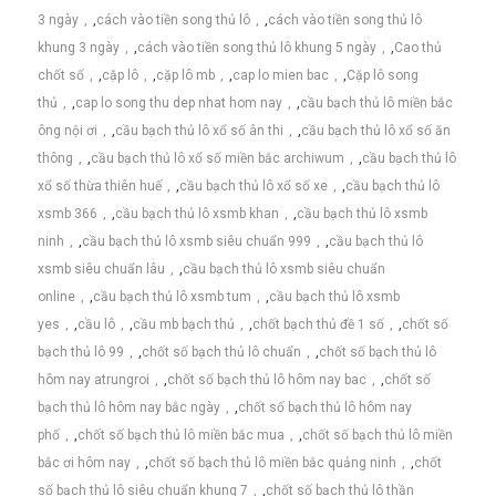
3 ngày
,
cách vào tiền song thủ lô
,
cách vào tiền song thủ lô
khung 3 ngày
,
cách vào tiền song thủ lô khung 5 ngày
,
Cao thủ
chốt số
,
cặp lô
,
cặp lô mb
,
cap lo mien bac
,
Cặp lô song
thủ
,
cap lo song thu dep nhat hom nay
,
cầu bạch thủ lô miền bắc
ông nội ơi
,
cầu bạch thủ lô xổ số ân thi
,
cầu bạch thủ lô xổ số ăn
thông
,
cầu bạch thủ lô xổ số miền bắc archiwum
,
cầu bạch thủ lô
xổ số thừa thiên huế
,
cầu bạch thủ lô xổ số xe
,
cầu bạch thủ lô
xsmb 366
,
cầu bạch thủ lô xsmb khan
,
cầu bạch thủ lô xsmb
ninh
,
cầu bạch thủ lô xsmb siêu chuẩn 999
,
cầu bạch thủ lô
xsmb siêu chuẩn lâu
,
cầu bạch thủ lô xsmb siêu chuẩn
online
,
cầu bạch thủ lô xsmb tum
,
cầu bạch thủ lô xsmb
yes
,
cầu lô
,
cầu mb bạch thủ
,
chốt bạch thủ đề 1 số
,
chốt số
bạch thủ lô 99
,
chốt số bạch thủ lô chuẩn
,
chốt số bạch thủ lô
hôm nay atrungroi
,
chốt số bạch thủ lô hôm nay bac
,
chốt số
bạch thủ lô hôm nay bắc ngày
,
chốt số bạch thủ lô hôm nay
phố
,
chốt số bạch thủ lô miền bắc mua
,
chốt số bạch thủ lô miền
bắc ơi hôm nay
,
chốt số bạch thủ lô miền bắc quảng ninh
,
chốt
số bạch thủ lô siêu chuẩn khung 7
,
chốt số bạch thủ lô thần