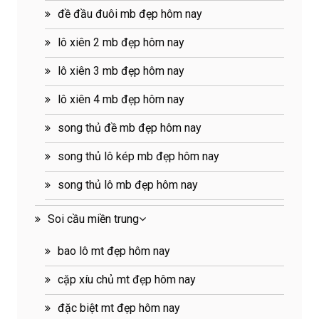
đề đầu đuôi mb đẹp hôm nay
lô xiên 2 mb đẹp hôm nay
lô xiên 3 mb đẹp hôm nay
lô xiên 4 mb đẹp hôm nay
song thủ đề mb đẹp hôm nay
song thủ lô kép mb đẹp hôm nay
song thủ lô mb đẹp hôm nay
Soi cầu miền trung
bao lô mt đẹp hôm nay
cặp xíu chủ mt đẹp hôm nay
đặc biệt mt đẹp hôm nay