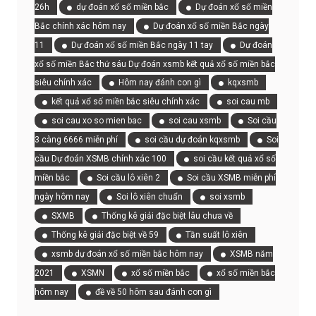
26h
dự đoán xổ số miền bắc
Dự đoán xổ số miền
Bắc chính xác hôm nay
Dự đoán xổ số miền Bắc ngày
11
Dự đoán xổ số miền Bắc ngày 11 tay
Dự đoán
xổ số miền Bắc thứ sáu Dự đoán xsmb kết quả xổ số miền bắc
siêu chính xác
Hôm nay đánh con gì
kqxsmb
kết quả xổ số miền bắc siêu chính xác
soi cau mb
soi cau xo so mien bac
soi cau xsmb
Soi cầu
3 càng 6666 miễn phí
soi cầu dự đoán kqxsmb
Soi
cầu Dự đoán XSMB chính xác 100
soi cầu kết quả xổ số
miền bắc
Soi cầu lô xiên 2
Soi cầu XSMB miễn phí
ngày hôm nay
Soi lô xiên chuẩn
soi xsmb
SXMB
Thống kê giải đặc biệt lâu chưa về
Thống kê giải đặc biệt về 59
Tần suất lô xiên
xsmb dự đoán xổ số miền bắc hôm nay
XSMB năm
2021
XSMN
xổ số miền bắc
xổ số miền bắc
hôm nay
đề về 50 hôm sau đánh con gì