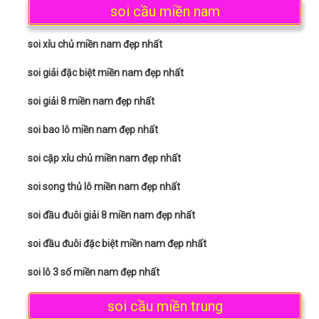
soi cầu miền nam
soi xỉu chủ miền nam đẹp nhất
soi giải đặc biệt miền nam đẹp nhất
soi giải 8 miền nam đẹp nhất
soi bao lô miền nam đẹp nhất
soi cặp xỉu chủ miền nam đẹp nhất
soi song thủ lô miền nam đẹp nhất
soi đầu đuôi giải 8 miền nam đẹp nhất
soi đầu đuôi đặc biệt miền nam đẹp nhất
soi lô 3 số miền nam đẹp nhất
soi cầu miền trung