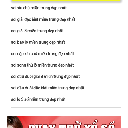
soi xỉu chủ miền trung đẹp nhất
soi giải đặc biệt miền trung đẹp nhất
soi giải 8 miền trung đẹp nhất
soi bao lô miền trung đẹp nhất
soi cặp xỉu chủ miền trung đẹp nhất
soi song thủ lô miền trung đẹp nhất
soi đầu đuôi giải 8 miền trung đẹp nhất
soi đầu đuôi đặc biệt miền trung đẹp nhất
soi lô 3 số miền trung đẹp nhất