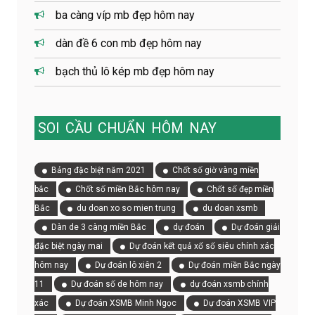
ba càng víp mb đẹp hôm nay
dàn đề 6 con mb đẹp hôm nay
bạch thủ lô kép mb đẹp hôm nay
SOI
CẦU
CHUẨN
HÔM
NAY
Bảng đặc biệt năm 2021
Chốt số giờ vàng miền
bắc
Chốt số miền Bắc hôm nay
Chốt số đẹp miền
Bắc
du doan xo so mien trung
du doan xsmb
Dàn de 3 càng miền Bắc
dự đoán
Dự đoán giải
đặc biệt ngày mai
Dự đoán kết quả xổ số siêu chính xác
hôm nay
Dự đoán lô xiên 2
Dự đoán miền Bắc ngày
11
Dự đoán số de hôm nay
dự đoán xsmb chính
xác
Dự đoán XSMB Minh Ngọc
Dự đoán XSMB VIP