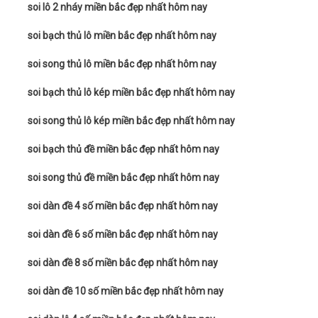
soi lô 2 nháy miền bắc đẹp nhất hôm nay
soi bạch thủ lô miền bắc đẹp nhất hôm nay
soi song thủ lô miền bắc đẹp nhất hôm nay
soi bạch thủ lô kép miền bắc đẹp nhất hôm nay
soi song thủ lô kép miền bắc đẹp nhất hôm nay
soi bạch thủ đề miền bắc đẹp nhất hôm nay
soi song thủ đề miền bắc đẹp nhất hôm nay
soi dàn đề 4 số miền bắc đẹp nhất hôm nay
soi dàn đề 6 số miền bắc đẹp nhất hôm nay
soi dàn đề 8 số miền bắc đẹp nhất hôm nay
soi dàn đề 10 số miền bắc đẹp nhất hôm nay