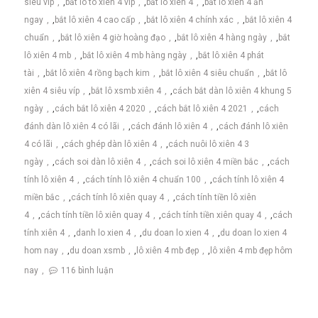
sieu vip
,
bắt lo to xiên 4 vip
,
bắt lô xiên 4
,
bắt lô xiên 4 ăn
ngay
,
bắt lô xiên 4 cao cấp
,
bắt lô xiên 4 chính xác
,
bắt lô xiên 4
chuẩn
,
bắt lô xiên 4 giờ hoàng đạo
,
bắt lô xiên 4 hàng ngày
,
bắt
lô xiên 4 mb
,
bắt lô xiên 4 mb hàng ngày
,
bắt lô xiên 4 phát
tài
,
bắt lô xiên 4 rồng bạch kim
,
bắt lô xiên 4 siêu chuẩn
,
bắt lô
xiên 4 siêu víp
,
bắt lô xsmb xiên 4
,
cách bắt dàn lô xiên 4 khung 5
ngày
,
cách bắt lô xiên 4 2020
,
cách bắt lô xiên 4 2021
,
cách
đánh dàn lô xiên 4 có lãi
,
cách đánh lô xiên 4
,
cách đánh lô xiên
4 có lãi
,
cách ghép dàn lô xiên 4
,
cách nuôi lô xiên 4 3
ngày
,
cách soi dàn lô xiên 4
,
cách soi lô xiên 4 miền bắc
,
cách
tính lô xiên 4
,
cách tính lô xiên 4 chuẩn 100
,
cách tính lô xiên 4
miền bắc
,
cách tính lô xiên quay 4
,
cách tính tiền lô xiên
4
,
cách tính tiền lô xiên quay 4
,
cách tính tiền xiên quay 4
,
cách
tính xiên 4
,
danh lo xien 4
,
du doan lo xien 4
,
du doan lo xien 4
hom nay
,
du doan xsmb
,
lô xiên 4 mb đẹp
,
lô xiên 4 mb đẹp hôm
ở
nay
116 bình luận
lô
xiên