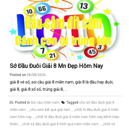
Sớ Đầu Đuôi Giải 8 Mn Đẹp Hôm Nay
Posted on
08/08/2026
giải 8 vé số, soi cầu giải 8 miền nam, giải 8 là đầu hay đuôi,
giải 8, giải 8 xổ số, trúng giải 8, ...
Posted in
Soi cầu miền nam
Tagged
cho số đầu đuôi giải 8
miền nam
,
cho xem kết quả giải tám
,
chốt lô đầu đuôi giải 8 miền
nam hôm nay
,
chốt lô đầu đuôi giải 8 miền nam hôm nay kênh triệu
thiên
,
chốt số đầu đuôi giải 8 hình quả trám miền nam
,
chốt số