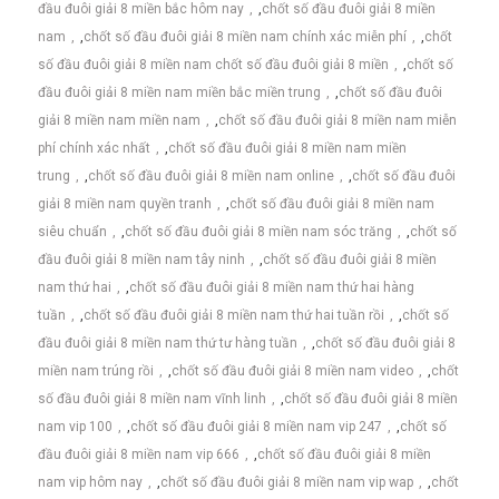
đầu đuôi giải 8 miền bắc hôm nay
,
chốt số đầu đuôi giải 8 miền
nam
,
chốt số đầu đuôi giải 8 miền nam chính xác miễn phí
,
chốt
số đầu đuôi giải 8 miền nam chốt số đầu đuôi giải 8 miền
,
chốt số
đầu đuôi giải 8 miền nam miền bắc miền trung
,
chốt số đầu đuôi
giải 8 miền nam miền nam
,
chốt số đầu đuôi giải 8 miền nam miễn
phí chính xác nhất
,
chốt số đầu đuôi giải 8 miền nam miền
trung
,
chốt số đầu đuôi giải 8 miền nam online
,
chốt số đầu đuôi
giải 8 miền nam quyền tranh
,
chốt số đầu đuôi giải 8 miền nam
siêu chuẩn
,
chốt số đầu đuôi giải 8 miền nam sóc trăng
,
chốt số
đầu đuôi giải 8 miền nam tây ninh
,
chốt số đầu đuôi giải 8 miền
nam thứ hai
,
chốt số đầu đuôi giải 8 miền nam thứ hai hàng
tuần
,
chốt số đầu đuôi giải 8 miền nam thứ hai tuần rồi
,
chốt số
đầu đuôi giải 8 miền nam thứ tư hàng tuần
,
chốt số đầu đuôi giải 8
miền nam trúng rồi
,
chốt số đầu đuôi giải 8 miền nam video
,
chốt
số đầu đuôi giải 8 miền nam vĩnh linh
,
chốt số đầu đuôi giải 8 miền
nam vip 100
,
chốt số đầu đuôi giải 8 miền nam vip 247
,
chốt số
đầu đuôi giải 8 miền nam vip 666
,
chốt số đầu đuôi giải 8 miền
nam vip hôm nay
,
chốt số đầu đuôi giải 8 miền nam vip wap
,
chốt