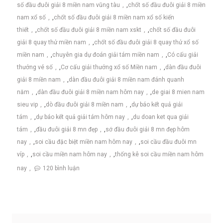
số đầu đuôi giải 8 miền nam vũng tàu
,
chốt số đầu đuôi giải 8 miền
nam xổ số
,
chốt số đầu đuôi giải 8 miền nam xổ số kiến
thiết
,
chốt số đầu đuôi giải 8 miền nam xskt
,
chốt số đầu đuôi
giải 8 quay thử miền nam
,
chốt số đầu đuôi giải 8 quay thử xổ số
miền nam
,
chuyên gia dự đoán giải tám miền nam
,
Có cấu giải
thưởng vé số
,
Cơ cấu giải thưởng xổ số Miền nam
,
dàn đầu đuôi
giải 8 miền nam
,
dàn đầu đuôi giải 8 miền nam đánh quanh
năm
,
dàn đầu đuôi giải 8 miền nam hôm nay
,
de giai 8 mien nam
sieu vip
,
dò đầu đuôi giải 8 miền nam
,
dự báo kết quả giải
tám
,
dự báo kết quả giải tám hôm nay
,
du doan ket qua giải
tám
,
đầu đuôi giải 8 mn đẹp
,
sớ đầu đuôi giải 8 mn đẹp hôm
nay
,
soi cầu đặc biệt miền nam hôm nay
,
soi cầu đầu đuôi mn
víp
,
soi cầu miền nam hôm nay
,
thống kê soi cầu miền nam hôm
ở
nay
120 bình luận
sớ
đầu
đuôi
giải