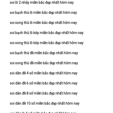
soi lô 2 nháy miền bắc đẹp nhất hôm nay
soi bạch thủ lô miền bắc đẹp nhất hôm nay
soi song thủ lô miền bắc đẹp nhất hôm nay
soi bạch thủ lô kép miền bắc đẹp nhất hôm nay
soi song thủ lô kép miền bắc đẹp nhất hôm nay
soi bạch thủ đề miền bắc đẹp nhất hôm nay
soi song thủ đề miền bắc đẹp nhất hôm nay
soi dàn đề 4 số miền bắc đẹp nhất hôm nay
soi dàn đề 6 số miền bắc đẹp nhất hôm nay
soi dàn đề 8 số miền bắc đẹp nhất hôm nay
soi dàn đề 10 số miền bắc đẹp nhất hôm nay