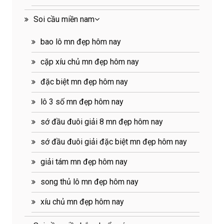
Soi cầu miền nam
bao lô mn đẹp hôm nay
cặp xíu chủ mn đẹp hôm nay
đặc biệt mn đẹp hôm nay
lô 3 số mn đẹp hôm nay
sớ đầu đuôi giải 8 mn đẹp hôm nay
sớ đầu đuôi giải đặc biệt mn đẹp hôm nay
giải tám mn đẹp hôm nay
song thủ lô mn đẹp hôm nay
xíu chủ mn đẹp hôm nay