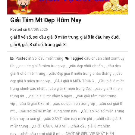
Giải Tám Mt Đẹp Hôm Nay
Posted on
07/08/2026
giải 8 vé số, soi cầu giải 8 miền trung, giải 8 là đầu hay đuôi,
giải 8, giải 8 xổ số, trúng giải 8, ...
Posted in
Soi cầu miền trung
Tagged
cầu chuẩn chốt xsmt uy
tín
,
cau de giai 8 mien trung vip
,
cầu đẹp chốt chuẩn
,
cầu đẹp
giải 8 chủ miền trung
,
cầu đẹp giải 8 miền trung chắc thắng
,
cầu
đẹp giải 8 miền trung vip
,
CẦU giải 8 MIỀN TRUNG
,
Cầu giải 8 miền
trung chính xác nhất
,
cầu giải 8 mien trung đẹp
,
cau giai 8 mien
trung mt
,
cau giai 8 mt chay 5 ngay
,
cầu giải tám miền trung
víp
,
cầu lô giải 8 xsmt
,
cau so de mien trung víp
,
cầu soi giải 8
mt
,
Cầu soi xổ số miền Trung hôm nay
,
Cầu soi xổ số miền Trung
hôm nay ra con gì
,
cầu XSMT hôm nay miễn phí
,
chốt cầu giải 8
miền trung
,
CHỐT CẦU GIẢI 8 MT
,
chốt cầu giải 8 mt hôm
nay
,
chốt cầu xsmt giải 8 mt
,
CHỐT ĐỀ SIÊU VIP NHẤT HIỆN