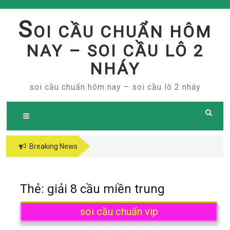
Skip
to
S
OI CẦU CHUẨN HÔM
content
NAY – SOI CẦU LÔ 2
NHÁY
soi cầu chuẩn hôm nay – soi cầu lô 2 nháy
Breaking News
Thẻ:
giải 8 cầu miền trung
soi cầu chuẩn vip