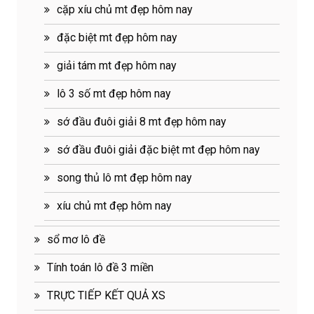
cặp xíu chủ mt đẹp hôm nay
đặc biệt mt đẹp hôm nay
giải tám mt đẹp hôm nay
lô 3 số mt đẹp hôm nay
sớ đầu đuôi giải 8 mt đẹp hôm nay
sớ đầu đuôi giải đặc biệt mt đẹp hôm nay
song thủ lô mt đẹp hôm nay
xíu chủ mt đẹp hôm nay
sổ mơ lô đề
Tính toán lô đề 3 miền
TRỰC TIẾP KẾT QUẢ XS