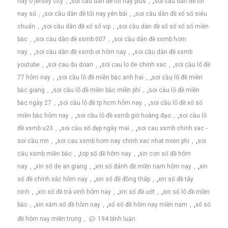
nay o jersey city
,
soi cầu dàn đề tối nay plus
,
soi cầu dàn đề tối
nay số
,
soi cầu dàn đề tối nay yên bái
,
soi cầu dàn đề xổ số siêu
chuẩn
,
soi cầu dàn đề xổ số vip
,
soi cầu dàn đề xổ số xổ số miền
bắc
,
soi cầu dàn đề xsmb 007
,
soi cầu dàn đề xsmb hom
nay
,
soi cầu dàn đề xsmb ơi hôm nay
,
soi cầu dàn đề xsmb
youtube
,
soi cau du doan
,
soi cau lo de chinh xac
,
soi cầu lô đề
77 hôm nay
,
soi cầu lô đề miền bắc anh hai
,
soi cầu lô đề miền
bắc giang
,
soi cầu lô đề miền bắc miễn phí
,
soi cầu lô đề miền
bắc ngày 27
,
soi cầu lô đề tp hcm hôm nay
,
soi cầu lô đề xổ số
miền bắc hôm nay
,
soi cầu lô đề xsmb giờ hoàng đạo
,
soi cầu lô
đề xsmb u23
,
soi cầu số đẹp ngày mai
,
soi cau xsmb chinh xac -
soi cầu mn
,
soi cau xsmb hom nay chinh xac nhat mien phi
,
soi
cầu xsmb miền bắc
,
top số đề hôm nay
,
xin con số đề hôm
nay
,
xin số de an giang
,
xin số đánh đề miền nam hôm nay
,
xin
số đề chính xác hôm nay
,
xin số đề đồng tháp
,
xin số đề tây
ninh
,
xin số đề trà vinh hôm nay
,
xin số đề ướt
,
xin số lô đề miền
bắc
,
xin xăm số đề hôm nay
,
xổ số đề hôm nay miền nam
,
xổ số
ở
đề hôm nay miền trung
194 bình luận