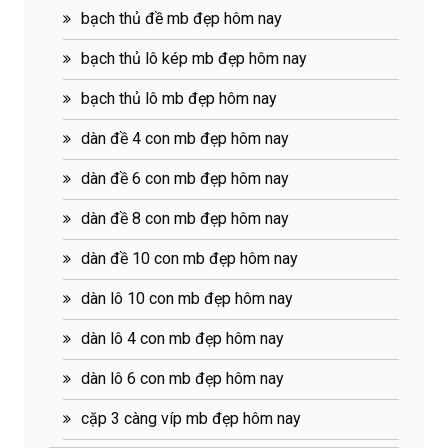
bạch thủ đề mb đẹp hôm nay
bạch thủ lô kép mb đẹp hôm nay
bạch thủ lô mb đẹp hôm nay
dàn đề 4 con mb đẹp hôm nay
dàn đề 6 con mb đẹp hôm nay
dàn đề 8 con mb đẹp hôm nay
dàn đề 10 con mb đẹp hôm nay
dàn lô 10 con mb đẹp hôm nay
dàn lô 4 con mb đẹp hôm nay
dàn lô 6 con mb đẹp hôm nay
cặp 3 càng víp mb đẹp hôm nay