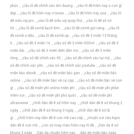
phúc
,
cầu lô đề chính xác âm dương
,
cầu lô đề hôm nay o con gì
đẹp
,
cầu lô đề hôm nay o texas
,
cầu lô đề hôm nay usa
,
cầu lô
đề siêu vip pro
,
cầu lô đề siêu vip quay thử
,
cầu lô đề xổ số
56
,
cầu lô đề xsmb bạch kim
,
cầu lô đề xsmb giờ vàng
,
cầu lô
đề xsmb ơ đâu
,
cầu lô đề xsmb ưp
,
cầu số đề 3 miền 13 tháng
6
,
cầu số đề 3 miền 16
,
cầu số đề 3 miền 500ml
,
cầu số đề 3
miền dài
,
cầu số đề 3 miền diễn đàn soi
,
cầu số đề 3 miền
rồng
,
cầu số đề chính xác 95
,
cầu số đề chính xác tại mỹ
,
cầu
số đề chính xác yên
,
cầu số đề chính xác youtube
,
cầu số đề
miền bắc ebook
,
cầu số đề miền bắc gan
,
cầu số đề miền bắc
online
,
cầu số đề miền bắc về cả cặp
,
cầu số đề miền bắc về con
gì
,
cầu số đề miễn phí online miễn phí
,
cầu số đề miễn phí phần
mềm soi
,
cầu số đề miễn phí phú quốc
,
cầu số đề miễn phí
ultraviewer
,
chốt dàn đề 8 số hôm nay
,
chốt dàn đề 8 số khung 2
ngày
,
chốt dàn đề 8 số khung 3 ngày
,
chốt dàn đề 8 số là
gì
,
chốt hôm nay dàn đề 8 con mb cao cấp
,
chuẩn soi cầu kqxs
dàn đề 8 con mb
,
con số may mắn hôm nay lô đề
,
Dàn de 8 số
khung 3 ngày
,
Dàn de chuẩn hôm nay
,
dàn de miền bắc ngày