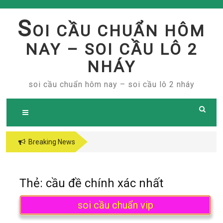
Skip
to
S
OI CẦU CHUẨN HÔM
content
NAY – SOI CẦU LÔ 2
NHÁY
soi cầu chuẩn hôm nay – soi cầu lô 2 nháy
Breaking News
Thẻ:
cầu đề chính xác nhất
soi cầu chuẩn vip