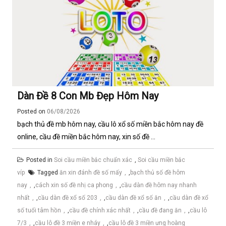
Dàn Đề 8 Con Mb Đẹp Hôm Nay
Posted on
06/08/2026
bạch thủ đề mb hôm nay, cầu lô xổ số miền bắc hôm nay đề
online, cầu đề miền bắc hôm nay, xin số đề ...
Posted in
Soi cầu miền bắc chuẩn xác
,
Soi cầu miền bắc
víp
Tagged
ăn xin đánh đề số mấy
,
bạch thủ số đề hôm
nay
,
cách xin số đề nhị ca phong
,
cầu dàn đề hôm nay nhanh
nhất
,
cầu dàn đề xổ số 203
,
cầu dàn đề xổ số ăn
,
cầu dàn đề xổ
số tuổi tâm hồn
,
cầu đề chính xác nhất
,
cầu đề đang ăn
,
cầu lô
7/3
,
cầu lô đề 3 miền e nháy
,
cầu lô đề 3 miền ưng hoàng