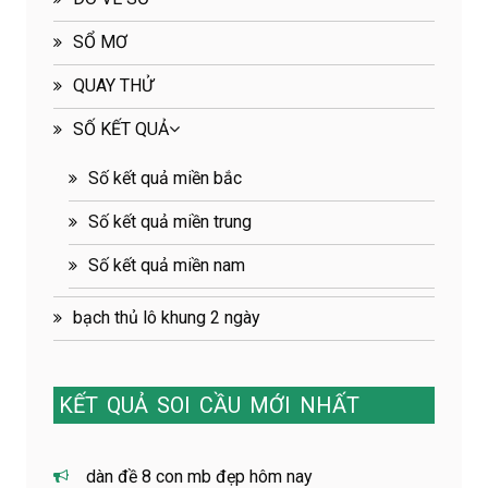
SỔ MƠ
QUAY THỬ
SỐ KẾT QUẢ
Số kết quả miền bắc
Số kết quả miền trung
Số kết quả miền nam
bạch thủ lô khung 2 ngày
KẾT
QUẢ
SOI
CẦU
MỚI
NHẤT
dàn đề 8 con mb đẹp hôm nay