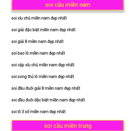
soi cầu miền nam
soi xỉu chủ miền nam đẹp nhất
soi giải đặc biệt miền nam đẹp nhất
soi giải 8 miền nam đẹp nhất
soi bao lô miền nam đẹp nhất
soi cặp xỉu chủ miền nam đẹp nhất
soi song thủ lô miền nam đẹp nhất
soi đầu đuôi giải 8 miền nam đẹp nhất
soi đầu đuôi đặc biệt miền nam đẹp nhất
soi lô 3 số miền nam đẹp nhất
soi cầu miền trung