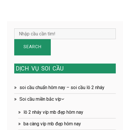
dàn
đề
8
con
mb
đẹp
hôm
SEARCH
nay
DỊCH
VỤ
SOI
CẦU
soi cầu chuẩn hôm nay – soi cầu lô 2 nháy
Soi cầu miền bắc víp
lô 2 nháy víp mb đẹp hôm nay
ba càng víp mb đẹp hôm nay