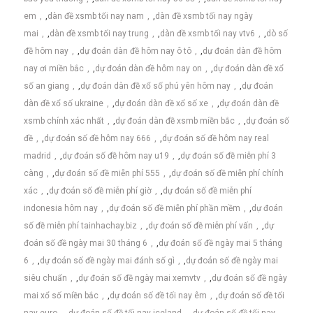
em
,
dàn đề xsmb tối nay nam
,
dàn đề xsmb tối nay ngày
mai
,
dàn đề xsmb tối nay trung
,
dàn đề xsmb tối nay vtv6
,
dò số
đề hôm nay
,
dự đoán dàn đề hôm nay ô tô
,
dự đoán dàn đề hôm
nay ơi miền bắc
,
dự đoán dàn đề hôm nay on
,
dự đoán dàn đề xổ
số an giang
,
dự đoán dàn đề xổ số phú yên hôm nay
,
dự đoán
dàn đề xổ số ukraine
,
dự đoán dàn đề xổ số xe
,
dự đoán dàn đề
xsmb chính xác nhất
,
dự đoán dàn đề xsmb miền bắc
,
dự đoán số
đề
,
dự đoán số đề hôm nay 666
,
dự đoán số đề hôm nay real
madrid
,
dự đoán số đề hôm nay u19
,
dự đoán số đề miễn phí 3
càng
,
dự đoán số đề miễn phí 555
,
dự đoán số đề miễn phí chính
xác
,
dự đoán số đề miễn phí giờ
,
dự đoán số đề miễn phí
indonesia hôm nay
,
dự đoán số đề miễn phí phần mềm
,
dự đoán
số đề miễn phí tainhachay.biz
,
dự đoán số đề miễn phí vấn
,
dự
đoán số đề ngày mai 30 tháng 6
,
dự đoán số đề ngày mai 5 tháng
6
,
dự đoán số đề ngày mai đánh số gì
,
dự đoán số đề ngày mai
siêu chuẩn
,
dự đoán số đề ngày mai xemvtv
,
dự đoán số đề ngày
mai xổ số miền bắc
,
dự đoán số đề tối nay êm
,
dự đoán số đề tối
nay euro
,
dự đoán số đề tối nay iceland
,
dự đoán số đề tối nay