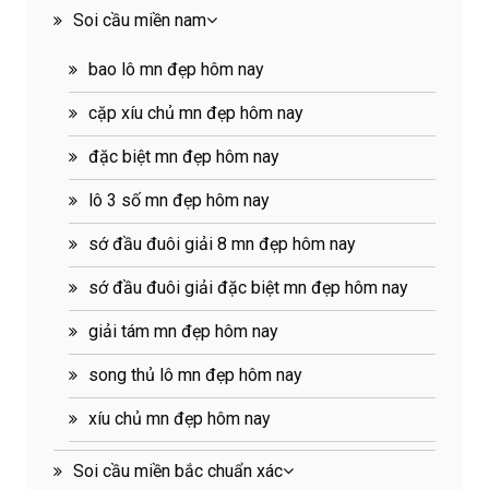
Soi cầu miền nam
bao lô mn đẹp hôm nay
cặp xíu chủ mn đẹp hôm nay
đặc biệt mn đẹp hôm nay
lô 3 số mn đẹp hôm nay
sớ đầu đuôi giải 8 mn đẹp hôm nay
sớ đầu đuôi giải đặc biệt mn đẹp hôm nay
giải tám mn đẹp hôm nay
song thủ lô mn đẹp hôm nay
xíu chủ mn đẹp hôm nay
Soi cầu miền bắc chuẩn xác