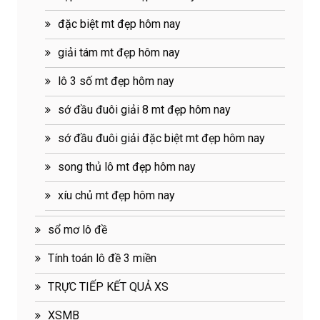
đặc biệt mt đẹp hôm nay
giải tám mt đẹp hôm nay
lô 3 số mt đẹp hôm nay
sớ đầu đuôi giải 8 mt đẹp hôm nay
sớ đầu đuôi giải đặc biệt mt đẹp hôm nay
song thủ lô mt đẹp hôm nay
xíu chủ mt đẹp hôm nay
sổ mơ lô đề
Tính toán lô đề 3 miền
TRỰC TIẾP KẾT QUẢ XS
XSMB