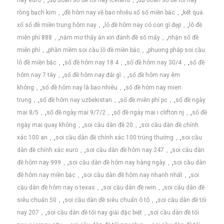
rồng bạch kim
,
đề hôm nay về bao nhiêu xổ số miền bắc
,
kết quả
xổ số đề miền trung hôm nay
,
lô đề hôm nay có con gì đẹp
,
lô đề
miễn phí 888
,
nằm mơ thấy ăn xin đánh đề số mấy
,
nhận số đề
miễn phí
,
phần mềm soi cầu lô đề miền bắc
,
phương pháp soi cầu
lô đề miền bắc
,
số đề hôm nay 18 4
,
số đề hôm nay 30/4
,
số đề
hôm nay 7 tây
,
số đề hôm nay đài gì
,
số đề hôm nay êm
không
,
số đề hôm nay là bao nhiêu
,
số đề hôm nay mien
trung
,
số đề hôm nay uzbekistan
,
số đề miễn phí pc
,
số đề ngày
mai 8/5
,
số đề ngày mai 9/7/2
,
số đề ngày mai i clifton nj
,
số đề
ngày mai quay không
,
soi cầu dàn đề 20
,
soi cầu dàn đề chính
xác 100 an
,
soi cầu dàn đề chính xác 100 trúng thưởng
,
soi cầu
dàn đề chính xác euro
,
soi cầu dàn đề hôm nay 247
,
soi cầu dàn
đề hôm nay 999
,
soi cầu dàn đề hôm nay hàng ngày
,
soi cầu dàn
đề hôm nay miền bắc
,
soi cầu dàn đề hôm nay nhanh nhất
,
soi
cầu dàn đề hôm nay o texas
,
soi cầu dàn đề iwin
,
soi cầu dàn đề
siêu chuẩn 50
,
soi cầu dàn đề siêu chuẩn ô tô
,
soi cầu dàn đề tối
nay 207
,
soi cầu dàn đề tối nay giải đặc biệt
,
soi cầu dàn đề tối