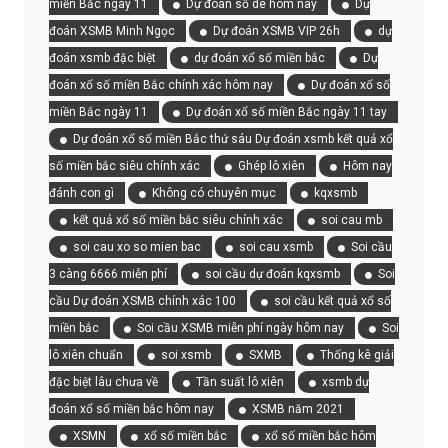
miền Bắc ngày 11
Dự đoán số de hôm nay
Dự
đoán XSMB Minh Ngọc
Dự đoán XSMB VIP 26h
dự
đoán xsmb đặc biệt
dự đoán xổ số miền bắc
Dự
đoán xổ số miền Bắc chính xác hôm nay
Dự đoán xổ số
miền Bắc ngày 11
Dự đoán xổ số miền Bắc ngày 11 tay
Dự đoán xổ số miền Bắc thứ sáu Dự đoán xsmb kết quả xổ
số miền bắc siêu chính xác
Ghép lô xiên
Hôm nay
đánh con gì
Không có chuyên mục
kqxsmb
kết quả xổ số miền bắc siêu chính xác
soi cau mb
soi cau xo so mien bac
soi cau xsmb
Soi cầu
3 càng 6666 miễn phí
soi cầu dự đoán kqxsmb
Soi
cầu Dự đoán XSMB chính xác 100
soi cầu kết quả xổ số
miền bắc
Soi cầu XSMB miễn phí ngày hôm nay
Soi
lô xiên chuẩn
soi xsmb
SXMB
Thống kê giải
đặc biệt lâu chưa về
Tần suất lô xiên
xsmb dự
đoán xổ số miền bắc hôm nay
XSMB năm 2021
XSMN
xổ số miền bắc
xổ số miền bắc hôm