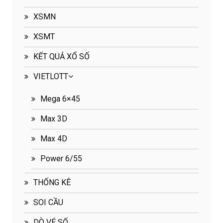
XSMN
XSMT
KẾT QUẢ XỔ SỐ
VIETLOTT
Mega 6×45
Max 3D
Max 4D
Power 6/55
THỐNG KÊ
SOI CẦU
DÒ VÉ SỐ