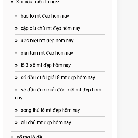
Soi cầu miền trung
bao lô mt đẹp hôm nay
cặp xíu chủ mt đẹp hôm nay
đặc biệt mt đẹp hôm nay
giải tám mt đẹp hôm nay
lô 3 số mt đẹp hôm nay
sớ đầu đuôi giải 8 mt đẹp hôm nay
sớ đầu đuôi giải đặc biệt mt đẹp hôm
nay
song thủ lô mt đẹp hôm nay
xíu chủ mt đẹp hôm nay
sổ mơ lô đề