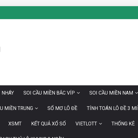
U
2 NHÁY
SOI CẦU MIỀN BẮC VÍP
SOI CẦU MIỀN NAM
ẦU MIỀN TRUNG
SỔ MƠ LÔ ĐỀ
TÍNH TOÁN LÔ ĐỀ 3 M
XSMT
KẾT QUẢ XỔ SỐ
VIETLOTT
THỐNG KÊ