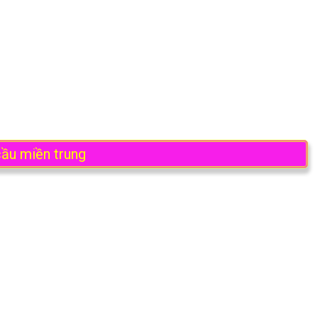
cầu miền trung