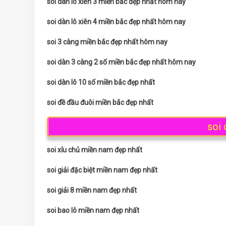
soi dàn lô xiên 3 miền bắc đẹp nhất hôm nay
soi dàn lô xiên 4 miền bắc đẹp nhất hôm nay
soi 3 càng miền bắc đẹp nhất hôm nay
soi dàn 3 càng 2 số miền bắc đẹp nhất hôm nay
soi dàn lô 10 số miền bắc đẹp nhất
soi đề đầu đuôi miền bắc đẹp nhất
soi
soi xỉu chủ miền nam đẹp nhất
soi giải đặc biệt miền nam đẹp nhất
soi giải 8 miền nam đẹp nhất
soi bao lô miền nam đẹp nhất