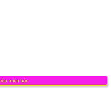
 cầu miền bắc