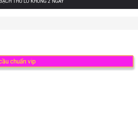
BẠCH THỦ LÔ KHUNG 2 NGÀY
cầu chuẩn vip