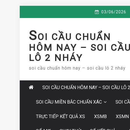
Skip
03/06/2026
to
content
S
OI CẦU CHUẨN
HÔM NAY – SOI CẦ
LÔ 2 NHÁY
soi cầu chuẩn hôm nay – soi cầu lô 2 nháy
SOI CẦU CHUẨN HÔM NAY – SOI CẦU LÔ 
SOI CẦU MIỀN BẮC CHUẨN XÁC
SOI C
TRỰC TIẾP KẾT QUẢ XS
XSMB
XSMN