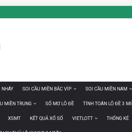
U
2 NHÁY
SOI CẦU MIỀN BẮC VÍP
SOI CẦU MIỀN NAM
ẦU MIỀN TRUNG
SỔ MƠ LÔ ĐỀ
TÍNH TOÁN LÔ ĐỀ 3 M
XSMT
KẾT QUẢ XỔ SỐ
VIETLOTT
THỐNG KÊ