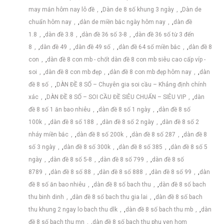
may mắn hôm nay lô đề
,
Dàn de 8 số khung 3 ngày
,
Dàn de
chuẩn hôm nay
,
dàn de miền bắc ngày hôm nay
,
dàn đề
1.8
,
dàn đề 3.8
,
dàn đề 36 số 3-8
,
dàn đề 36 số từ 3 đến
8
,
dàn đề 49
,
dàn đề 49 số
,
dàn đề 64 số miền bắc
,
dàn đề 8
con
,
dàn đề 8 con mb - chốt dàn đề 8 con mb siêu cao cấp víp -
soi
,
dàn đề 8 con mb đẹp
,
dàn đề 8 con mb đẹp hôm nay
,
dàn
đề 8 số
,
DÀN ĐỀ 8 SỐ – Chuyên gia soi cầu – Khẳng định chính
xác
,
DÀN ĐỀ 8 SỐ – SOI CẦU ĐỀ SIÊU CHUẨN – SIÊU VIP
,
dàn
đề 8 số 1 ăn bao nhiêu
,
dàn đề 8 số 1 ngày
,
dàn đề 8 số
100k
,
dàn đề 8 số 188
,
dàn đề 8 số 2 ngày
,
dàn đề 8 số 2
nháy miền bắc
,
dàn đề 8 số 200k
,
dàn đề 8 số 287
,
dàn đề 8
số 3 ngày
,
dàn đề 8 số 300k
,
dàn đề 8 số 385
,
dàn đề 8 số 5
ngày
,
dàn đề 8 số 5-8
,
dàn đề 8 số 799
,
dàn đề 8 số
8789
,
dàn đề 8 số 88
,
dàn đề 8 số 888
,
dàn đề 8 số 99
,
dàn
đề 8 số ăn bao nhiêu
,
dàn đề 8 số bach thu
,
dàn đề 8 số bach
thu binh dinh
,
dàn đề 8 số bach thu gia lai
,
dàn đề 8 số bach
thu khung 2 ngay lo bach thu dlk
,
dàn đề 8 số bach thu mb
,
dàn
đề 8 số bach thu mn
,
dàn đề 8 số bach thu phu yen hom