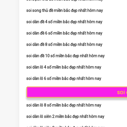
soi song thủ đề miền bắc đẹp nhất hôm nay
soi dàn đề 4 số miền bắc đẹp nhất hôm nay
soi dàn đề 6 số miền bắc đẹp nhất hôm nay
soi dàn đề 8 số miền bắc đẹp nhất hôm nay
soi dàn đề 10 số miền bắc đẹp nhất hôm nay
soi dàn lô 4 số miền bắc đẹp nhất hôm nay
soi dàn lô 6 số miền bắc đẹp nhất hôm nay
soi
soi dàn lô 8 số miền bắc đẹp nhất hôm nay
soi dàn lô xiên 2 miền bắc đẹp nhất hôm nay