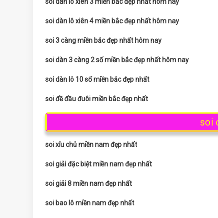
soi dàn lô xiên 3 miền bắc đẹp nhất hôm nay
soi dàn lô xiên 4 miền bắc đẹp nhất hôm nay
soi 3 càng miền bắc đẹp nhất hôm nay
soi dàn 3 càng 2 số miền bắc đẹp nhất hôm nay
soi dàn lô 10 số miền bắc đẹp nhất
soi đề đầu đuôi miền bắc đẹp nhất
soi
soi xỉu chủ miền nam đẹp nhất
soi giải đặc biệt miền nam đẹp nhất
soi giải 8 miền nam đẹp nhất
soi bao lô miền nam đẹp nhất