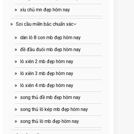
xíu chủ mn đẹp hôm nay
Soi cầu miền bắc chuẩn xác
dàn lô 8 con mb đẹp hôm nay
đề đầu đuôi mb đẹp hôm nay
lô xiên 2 mb đẹp hôm nay
lô xiên 3 mb đẹp hôm nay
lô xiên 4 mb đẹp hôm nay
song thủ đề mb đẹp hôm nay
song thủ lô kép mb đẹp hôm nay
song thủ lô mb đẹp hôm nay