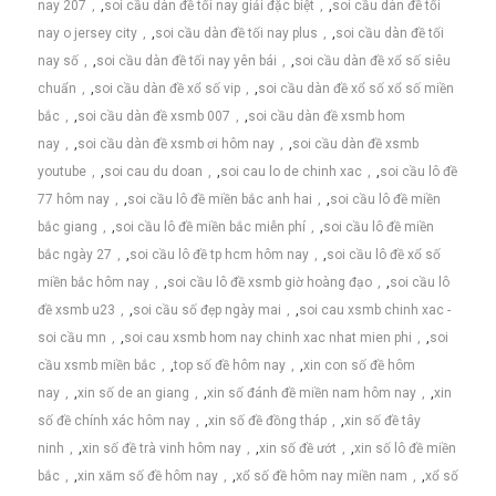
nay 207
,
soi cầu dàn đề tối nay giải đặc biệt
,
soi cầu dàn đề tối
nay o jersey city
,
soi cầu dàn đề tối nay plus
,
soi cầu dàn đề tối
nay số
,
soi cầu dàn đề tối nay yên bái
,
soi cầu dàn đề xổ số siêu
chuẩn
,
soi cầu dàn đề xổ số vip
,
soi cầu dàn đề xổ số xổ số miền
bắc
,
soi cầu dàn đề xsmb 007
,
soi cầu dàn đề xsmb hom
nay
,
soi cầu dàn đề xsmb ơi hôm nay
,
soi cầu dàn đề xsmb
youtube
,
soi cau du doan
,
soi cau lo de chinh xac
,
soi cầu lô đề
77 hôm nay
,
soi cầu lô đề miền bắc anh hai
,
soi cầu lô đề miền
bắc giang
,
soi cầu lô đề miền bắc miễn phí
,
soi cầu lô đề miền
bắc ngày 27
,
soi cầu lô đề tp hcm hôm nay
,
soi cầu lô đề xổ số
miền bắc hôm nay
,
soi cầu lô đề xsmb giờ hoàng đạo
,
soi cầu lô
đề xsmb u23
,
soi cầu số đẹp ngày mai
,
soi cau xsmb chinh xac -
soi cầu mn
,
soi cau xsmb hom nay chinh xac nhat mien phi
,
soi
cầu xsmb miền bắc
,
top số đề hôm nay
,
xin con số đề hôm
nay
,
xin số de an giang
,
xin số đánh đề miền nam hôm nay
,
xin
số đề chính xác hôm nay
,
xin số đề đồng tháp
,
xin số đề tây
ninh
,
xin số đề trà vinh hôm nay
,
xin số đề ướt
,
xin số lô đề miền
bắc
,
xin xăm số đề hôm nay
,
xổ số đề hôm nay miền nam
,
xổ số