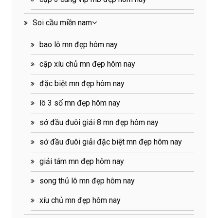
Soi cầu miền nam
bao lô mn đẹp hôm nay
cặp xíu chủ mn đẹp hôm nay
đặc biệt mn đẹp hôm nay
lô 3 số mn đẹp hôm nay
sớ đầu đuôi giải 8 mn đẹp hôm nay
sớ đầu đuôi giải đặc biệt mn đẹp hôm nay
giải tám mn đẹp hôm nay
song thủ lô mn đẹp hôm nay
xíu chủ mn đẹp hôm nay