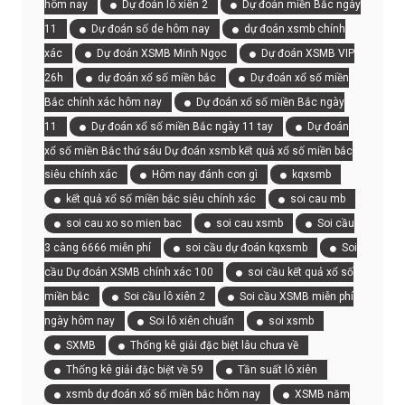
hôm nay
Dự đoán lô xiên 2
Dự đoán miền Bắc ngày
11
Dự đoán số de hôm nay
dự đoán xsmb chính
xác
Dự đoán XSMB Minh Ngọc
Dự đoán XSMB VIP
26h
dự đoán xổ số miền bắc
Dự đoán xổ số miền
Bắc chính xác hôm nay
Dự đoán xổ số miền Bắc ngày
11
Dự đoán xổ số miền Bắc ngày 11 tay
Dự đoán
xổ số miền Bắc thứ sáu Dự đoán xsmb kết quả xổ số miền bắc
siêu chính xác
Hôm nay đánh con gì
kqxsmb
kết quả xổ số miền bắc siêu chính xác
soi cau mb
soi cau xo so mien bac
soi cau xsmb
Soi cầu
3 càng 6666 miễn phí
soi cầu dự đoán kqxsmb
Soi
cầu Dự đoán XSMB chính xác 100
soi cầu kết quả xổ số
miền bắc
Soi cầu lô xiên 2
Soi cầu XSMB miễn phí
ngày hôm nay
Soi lô xiên chuẩn
soi xsmb
SXMB
Thống kê giải đặc biệt lâu chưa về
Thống kê giải đặc biệt về 59
Tần suất lô xiên
xsmb dự đoán xổ số miền bắc hôm nay
XSMB năm