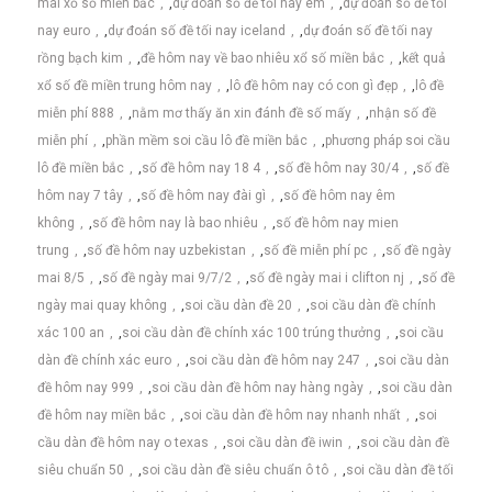
mai xổ số miền bắc
,
dự đoán số đề tối nay êm
,
dự đoán số đề tối
nay euro
,
dự đoán số đề tối nay iceland
,
dự đoán số đề tối nay
rồng bạch kim
,
đề hôm nay về bao nhiêu xổ số miền bắc
,
kết quả
xổ số đề miền trung hôm nay
,
lô đề hôm nay có con gì đẹp
,
lô đề
miễn phí 888
,
nằm mơ thấy ăn xin đánh đề số mấy
,
nhận số đề
miễn phí
,
phần mềm soi cầu lô đề miền bắc
,
phương pháp soi cầu
lô đề miền bắc
,
số đề hôm nay 18 4
,
số đề hôm nay 30/4
,
số đề
hôm nay 7 tây
,
số đề hôm nay đài gì
,
số đề hôm nay êm
không
,
số đề hôm nay là bao nhiêu
,
số đề hôm nay mien
trung
,
số đề hôm nay uzbekistan
,
số đề miễn phí pc
,
số đề ngày
mai 8/5
,
số đề ngày mai 9/7/2
,
số đề ngày mai i clifton nj
,
số đề
ngày mai quay không
,
soi cầu dàn đề 20
,
soi cầu dàn đề chính
xác 100 an
,
soi cầu dàn đề chính xác 100 trúng thưởng
,
soi cầu
dàn đề chính xác euro
,
soi cầu dàn đề hôm nay 247
,
soi cầu dàn
đề hôm nay 999
,
soi cầu dàn đề hôm nay hàng ngày
,
soi cầu dàn
đề hôm nay miền bắc
,
soi cầu dàn đề hôm nay nhanh nhất
,
soi
cầu dàn đề hôm nay o texas
,
soi cầu dàn đề iwin
,
soi cầu dàn đề
siêu chuẩn 50
,
soi cầu dàn đề siêu chuẩn ô tô
,
soi cầu dàn đề tối