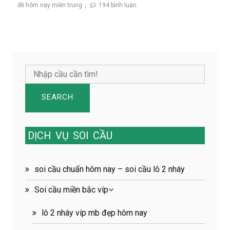
ở
đề hôm nay miền trung
194 bình luận
dàn
đề
8
con
mb
đẹp
hôm
SEARCH
nay
DỊCH
VỤ
SOI
CẦU
soi cầu chuẩn hôm nay – soi cầu lô 2 nháy
Soi cầu miền bắc víp
lô 2 nháy víp mb đẹp hôm nay