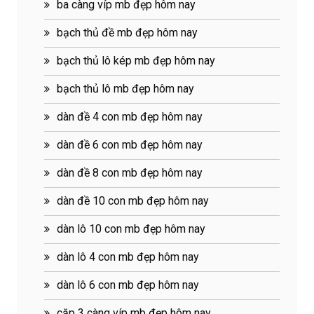
ba càng víp mb đẹp hôm nay
bạch thủ đề mb đẹp hôm nay
bạch thủ lô kép mb đẹp hôm nay
bạch thủ lô mb đẹp hôm nay
dàn đề 4 con mb đẹp hôm nay
dàn đề 6 con mb đẹp hôm nay
dàn đề 8 con mb đẹp hôm nay
dàn đề 10 con mb đẹp hôm nay
dàn lô 10 con mb đẹp hôm nay
dàn lô 4 con mb đẹp hôm nay
dàn lô 6 con mb đẹp hôm nay
cặp 3 càng víp mb đẹp hôm nay