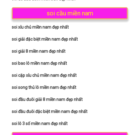
soi cầu miền nam
soi xỉu chủ miền nam đẹp nhất
soi giải đặc biệt miền nam đẹp nhất
soi giải 8 miền nam đẹp nhất
soi bao lô miền nam đẹp nhất
soi cặp xỉu chủ miền nam đẹp nhất
soi song thủ lô miền nam đẹp nhất
soi đầu đuôi giải 8 miền nam đẹp nhất
soi đầu đuôi đặc biệt miền nam đẹp nhất
soi lô 3 số miền nam đẹp nhất