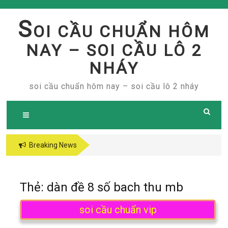
Skip
to
S
OI CẦU CHUẨN HÔM
content
NAY – SOI CẦU LÔ 2
NHÁY
soi cầu chuẩn hôm nay – soi cầu lô 2 nháy
Breaking News
Thẻ:
dàn đề 8 số bach thu mb
soi cầu chuẩn vip