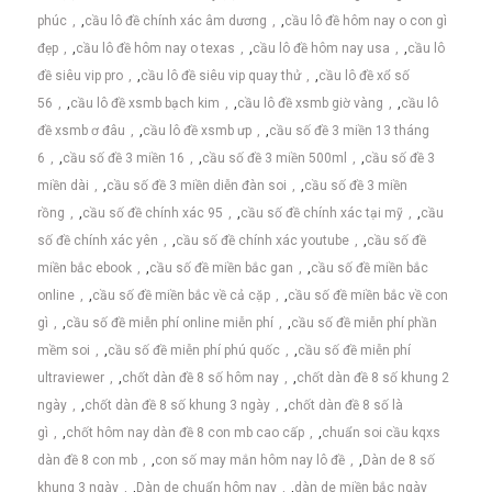
phúc
,
cầu lô đề chính xác âm dương
,
cầu lô đề hôm nay o con gì
đẹp
,
cầu lô đề hôm nay o texas
,
cầu lô đề hôm nay usa
,
cầu lô
đề siêu vip pro
,
cầu lô đề siêu vip quay thử
,
cầu lô đề xổ số
56
,
cầu lô đề xsmb bạch kim
,
cầu lô đề xsmb giờ vàng
,
cầu lô
đề xsmb ơ đâu
,
cầu lô đề xsmb ưp
,
cầu số đề 3 miền 13 tháng
6
,
cầu số đề 3 miền 16
,
cầu số đề 3 miền 500ml
,
cầu số đề 3
miền dài
,
cầu số đề 3 miền diễn đàn soi
,
cầu số đề 3 miền
rồng
,
cầu số đề chính xác 95
,
cầu số đề chính xác tại mỹ
,
cầu
số đề chính xác yên
,
cầu số đề chính xác youtube
,
cầu số đề
miền bắc ebook
,
cầu số đề miền bắc gan
,
cầu số đề miền bắc
online
,
cầu số đề miền bắc về cả cặp
,
cầu số đề miền bắc về con
gì
,
cầu số đề miễn phí online miễn phí
,
cầu số đề miễn phí phần
mềm soi
,
cầu số đề miễn phí phú quốc
,
cầu số đề miễn phí
ultraviewer
,
chốt dàn đề 8 số hôm nay
,
chốt dàn đề 8 số khung 2
ngày
,
chốt dàn đề 8 số khung 3 ngày
,
chốt dàn đề 8 số là
gì
,
chốt hôm nay dàn đề 8 con mb cao cấp
,
chuẩn soi cầu kqxs
dàn đề 8 con mb
,
con số may mắn hôm nay lô đề
,
Dàn de 8 số
khung 3 ngày
,
Dàn de chuẩn hôm nay
,
dàn de miền bắc ngày