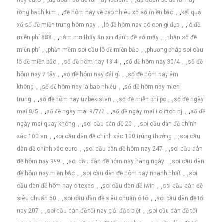
rồng bạch kim
,
đề hôm nay về bao nhiêu xổ số miền bắc
,
kết quả
xổ số đề miền trung hôm nay
,
lô đề hôm nay có con gì đẹp
,
lô đề
miễn phí 888
,
nằm mơ thấy ăn xin đánh đề số mấy
,
nhận số đề
miễn phí
,
phần mềm soi cầu lô đề miền bắc
,
phương pháp soi cầu
lô đề miền bắc
,
số đề hôm nay 18 4
,
số đề hôm nay 30/4
,
số đề
hôm nay 7 tây
,
số đề hôm nay đài gì
,
số đề hôm nay êm
không
,
số đề hôm nay là bao nhiêu
,
số đề hôm nay mien
trung
,
số đề hôm nay uzbekistan
,
số đề miễn phí pc
,
số đề ngày
mai 8/5
,
số đề ngày mai 9/7/2
,
số đề ngày mai i clifton nj
,
số đề
ngày mai quay không
,
soi cầu dàn đề 20
,
soi cầu dàn đề chính
xác 100 an
,
soi cầu dàn đề chính xác 100 trúng thưởng
,
soi cầu
dàn đề chính xác euro
,
soi cầu dàn đề hôm nay 247
,
soi cầu dàn
đề hôm nay 999
,
soi cầu dàn đề hôm nay hàng ngày
,
soi cầu dàn
đề hôm nay miền bắc
,
soi cầu dàn đề hôm nay nhanh nhất
,
soi
cầu dàn đề hôm nay o texas
,
soi cầu dàn đề iwin
,
soi cầu dàn đề
siêu chuẩn 50
,
soi cầu dàn đề siêu chuẩn ô tô
,
soi cầu dàn đề tối
nay 207
,
soi cầu dàn đề tối nay giải đặc biệt
,
soi cầu dàn đề tối