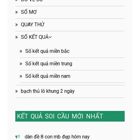
SỔ MƠ
QUAY THỬ
SỐ KẾT QUẢ
Số kết quả miền bắc
Số kết quả miền trung
Số kết quả miền nam
bạch thủ lô khung 2 ngày
KẾT
QUẢ
SOI
CẦU
MỚI
NHẤT
dàn đề 8 con mb đẹp hôm nay