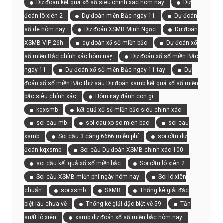
Dự đoán kết quả xổ số siêu chính xác hôm nay
Dự
đoán lô xiên 2
Dự đoán miền Bắc ngày 11
Dự đoán
số de hôm nay
Dự đoán XSMB Minh Ngọc
Dự đoán
XSMB VIP 26h
dự đoán xổ số miền bắc
Dự đoán xổ
số miền Bắc chính xác hôm nay
Dự đoán xổ số miền Bắc
ngày 11
Dự đoán xổ số miền Bắc ngày 11 tay
Dự
đoán xổ số miền Bắc thứ sáu Dự đoán xsmb kết quả xổ số miền
bắc siêu chính xác
Hôm nay đánh con gì
kqxsmb
kết quả xổ số miền bắc siêu chính xác
soi cau mb
soi cau xo so mien bac
soi cau
xsmb
Soi cầu 3 càng 6666 miễn phí
soi cầu dự
đoán kqxsmb
Soi cầu Dự đoán XSMB chính xác 100
soi cầu kết quả xổ số miền bắc
Soi cầu lô xiên 2
Soi cầu XSMB miễn phí ngày hôm nay
Soi lô xiên
chuẩn
soi xsmb
SXMB
Thống kê giải đặc
biệt lâu chưa về
Thống kê giải đặc biệt về 59
Tần
suất lô xiên
xsmb dự đoán xổ số miền bắc hôm nay