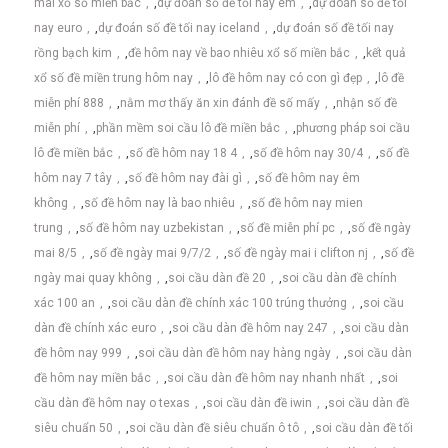
mai xổ số miền bắc
,
dự đoán số đề tối nay êm
,
dự đoán số đề tối
nay euro
,
dự đoán số đề tối nay iceland
,
dự đoán số đề tối nay
rồng bạch kim
,
đề hôm nay về bao nhiêu xổ số miền bắc
,
kết quả
xổ số đề miền trung hôm nay
,
lô đề hôm nay có con gì đẹp
,
lô đề
miễn phí 888
,
nằm mơ thấy ăn xin đánh đề số mấy
,
nhận số đề
miễn phí
,
phần mềm soi cầu lô đề miền bắc
,
phương pháp soi cầu
lô đề miền bắc
,
số đề hôm nay 18 4
,
số đề hôm nay 30/4
,
số đề
hôm nay 7 tây
,
số đề hôm nay đài gì
,
số đề hôm nay êm
không
,
số đề hôm nay là bao nhiêu
,
số đề hôm nay mien
trung
,
số đề hôm nay uzbekistan
,
số đề miễn phí pc
,
số đề ngày
mai 8/5
,
số đề ngày mai 9/7/2
,
số đề ngày mai i clifton nj
,
số đề
ngày mai quay không
,
soi cầu dàn đề 20
,
soi cầu dàn đề chính
xác 100 an
,
soi cầu dàn đề chính xác 100 trúng thưởng
,
soi cầu
dàn đề chính xác euro
,
soi cầu dàn đề hôm nay 247
,
soi cầu dàn
đề hôm nay 999
,
soi cầu dàn đề hôm nay hàng ngày
,
soi cầu dàn
đề hôm nay miền bắc
,
soi cầu dàn đề hôm nay nhanh nhất
,
soi
cầu dàn đề hôm nay o texas
,
soi cầu dàn đề iwin
,
soi cầu dàn đề
siêu chuẩn 50
,
soi cầu dàn đề siêu chuẩn ô tô
,
soi cầu dàn đề tối