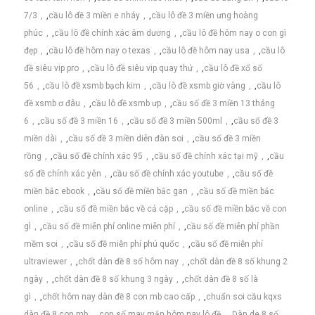
7/3
,
cầu lô đề 3 miền e nháy
,
cầu lô đề 3 miền ưng hoàng
phúc
,
cầu lô đề chính xác âm dương
,
cầu lô đề hôm nay o con gì
đẹp
,
cầu lô đề hôm nay o texas
,
cầu lô đề hôm nay usa
,
cầu lô
đề siêu vip pro
,
cầu lô đề siêu vip quay thử
,
cầu lô đề xổ số
56
,
cầu lô đề xsmb bạch kim
,
cầu lô đề xsmb giờ vàng
,
cầu lô
đề xsmb ơ đâu
,
cầu lô đề xsmb ưp
,
cầu số đề 3 miền 13 tháng
6
,
cầu số đề 3 miền 16
,
cầu số đề 3 miền 500ml
,
cầu số đề 3
miền dài
,
cầu số đề 3 miền diễn đàn soi
,
cầu số đề 3 miền
rồng
,
cầu số đề chính xác 95
,
cầu số đề chính xác tại mỹ
,
cầu
số đề chính xác yên
,
cầu số đề chính xác youtube
,
cầu số đề
miền bắc ebook
,
cầu số đề miền bắc gan
,
cầu số đề miền bắc
online
,
cầu số đề miền bắc về cả cặp
,
cầu số đề miền bắc về con
gì
,
cầu số đề miễn phí online miễn phí
,
cầu số đề miễn phí phần
mềm soi
,
cầu số đề miễn phí phú quốc
,
cầu số đề miễn phí
ultraviewer
,
chốt dàn đề 8 số hôm nay
,
chốt dàn đề 8 số khung 2
ngày
,
chốt dàn đề 8 số khung 3 ngày
,
chốt dàn đề 8 số là
gì
,
chốt hôm nay dàn đề 8 con mb cao cấp
,
chuẩn soi cầu kqxs
dàn đề 8 con mb
,
con số may mắn hôm nay lô đề
,
Dàn de 8 số