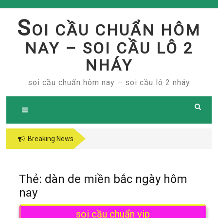
Skip
to
S
OI CẦU CHUẨN HÔM
content
NAY – SOI CẦU LÔ 2
NHÁY
soi cầu chuẩn hôm nay – soi cầu lô 2 nháy
Breaking News
Thẻ:
dàn de miền bắc ngày hôm
nay
soi cầu chuẩn vip