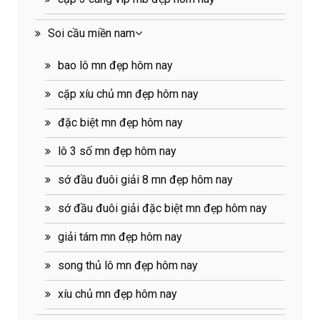
Soi cầu miền nam
bao lô mn đẹp hôm nay
cặp xíu chủ mn đẹp hôm nay
đặc biệt mn đẹp hôm nay
lô 3 số mn đẹp hôm nay
sớ đầu đuôi giải 8 mn đẹp hôm nay
sớ đầu đuôi giải đặc biệt mn đẹp hôm nay
giải tám mn đẹp hôm nay
song thủ lô mn đẹp hôm nay
xíu chủ mn đẹp hôm nay