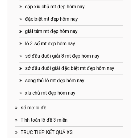
cặp xíu chủ mt đẹp hôm nay
đặc biệt mt đẹp hôm nay
giải tám mt đẹp hôm nay
lô 3 số mt đẹp hôm nay
sớ đầu đuôi giải 8 mt đẹp hôm nay
sớ đầu đuôi giải đặc biệt mt đẹp hôm nay
song thủ lô mt đẹp hôm nay
xíu chủ mt đẹp hôm nay
sổ mơ lô đề
Tính toán lô đề 3 miền
TRỰC TIẾP KẾT QUẢ XS