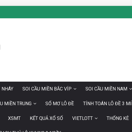
U
2 NHÁY
SOI CẦU MIỀN BẮC VÍP
SOI CẦU MIỀN NAM
ẦU MIỀN TRUNG
SỔ MƠ LÔ ĐỀ
TÍNH TOÁN LÔ ĐỀ 3 M
XSMT
KẾT QUẢ XỔ SỐ
VIETLOTT
THỐNG KÊ