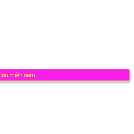
 cầu miền nam