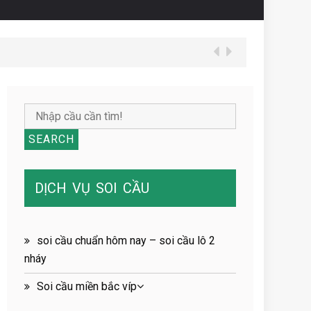
SEARCH
DỊCH
VỤ
SOI
CẦU
soi cầu chuẩn hôm nay – soi cầu lô 2
nháy
Soi cầu miền bắc víp