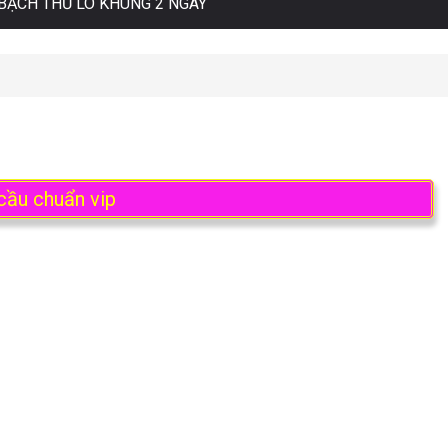
BẠCH THỦ LÔ KHUNG 2 NGÀY
cầu chuẩn vip