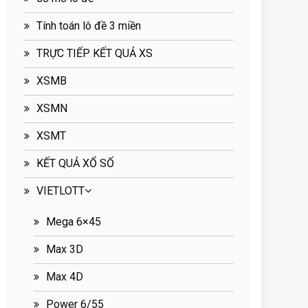
Tính toán lô đề 3 miền
TRỰC TIẾP KẾT QUẢ XS
XSMB
XSMN
XSMT
KẾT QUẢ XỔ SỐ
VIETLOTT
Mega 6×45
Max 3D
Max 4D
Power 6/55