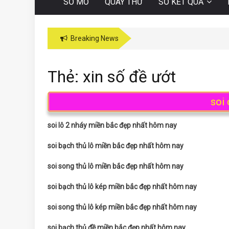
SỔ MƠ
QUAY THỬ
SỐ KẾT QUẢ
Breaking News
Thẻ:
xin số đề ướt
soi 
soi lô 2 nháy miền bắc đẹp nhất hôm nay
soi bạch thủ lô miền bắc đẹp nhất hôm nay
soi song thủ lô miền bắc đẹp nhất hôm nay
soi bạch thủ lô kép miền bắc đẹp nhất hôm nay
soi song thủ lô kép miền bắc đẹp nhất hôm nay
soi bạch thủ đề miền bắc đẹp nhất hôm nay