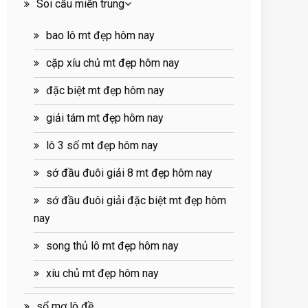
Soi cầu miền trung
bao lô mt đẹp hôm nay
cặp xíu chủ mt đẹp hôm nay
đặc biệt mt đẹp hôm nay
giải tám mt đẹp hôm nay
lô 3 số mt đẹp hôm nay
sớ đầu đuôi giải 8 mt đẹp hôm nay
sớ đầu đuôi giải đặc biệt mt đẹp hôm
nay
song thủ lô mt đẹp hôm nay
xíu chủ mt đẹp hôm nay
sổ mơ lô đề