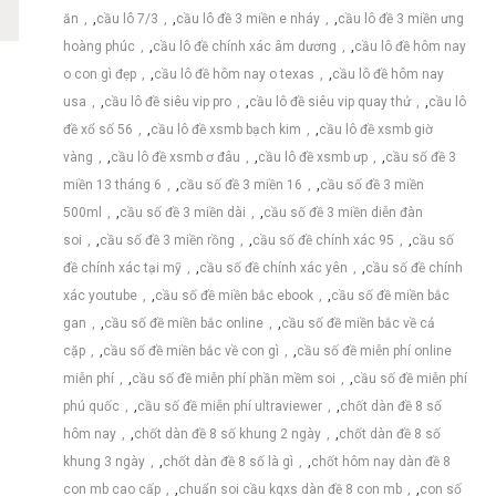
ăn
,
cầu lô 7/3
,
cầu lô đề 3 miền e nháy
,
cầu lô đề 3 miền ưng
hoàng phúc
,
cầu lô đề chính xác âm dương
,
cầu lô đề hôm nay
o con gì đẹp
,
cầu lô đề hôm nay o texas
,
cầu lô đề hôm nay
usa
,
cầu lô đề siêu vip pro
,
cầu lô đề siêu vip quay thử
,
cầu lô
đề xổ số 56
,
cầu lô đề xsmb bạch kim
,
cầu lô đề xsmb giờ
vàng
,
cầu lô đề xsmb ơ đâu
,
cầu lô đề xsmb ưp
,
cầu số đề 3
miền 13 tháng 6
,
cầu số đề 3 miền 16
,
cầu số đề 3 miền
500ml
,
cầu số đề 3 miền dài
,
cầu số đề 3 miền diễn đàn
soi
,
cầu số đề 3 miền rồng
,
cầu số đề chính xác 95
,
cầu số
đề chính xác tại mỹ
,
cầu số đề chính xác yên
,
cầu số đề chính
xác youtube
,
cầu số đề miền bắc ebook
,
cầu số đề miền bắc
gan
,
cầu số đề miền bắc online
,
cầu số đề miền bắc về cả
cặp
,
cầu số đề miền bắc về con gì
,
cầu số đề miễn phí online
miễn phí
,
cầu số đề miễn phí phần mềm soi
,
cầu số đề miễn phí
phú quốc
,
cầu số đề miễn phí ultraviewer
,
chốt dàn đề 8 số
hôm nay
,
chốt dàn đề 8 số khung 2 ngày
,
chốt dàn đề 8 số
khung 3 ngày
,
chốt dàn đề 8 số là gì
,
chốt hôm nay dàn đề 8
con mb cao cấp
,
chuẩn soi cầu kqxs dàn đề 8 con mb
,
con số