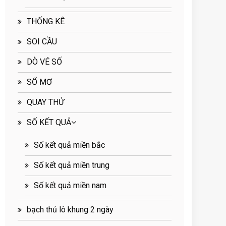
THỐNG KÊ
SOI CẦU
DÒ VÉ SỐ
SỔ MƠ
QUAY THỬ
SỐ KẾT QUẢ
Số kết quả miền bắc
Số kết quả miền trung
Số kết quả miền nam
bạch thủ lô khung 2 ngày