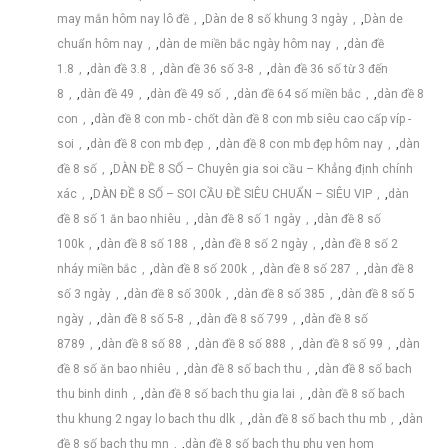
may mắn hôm nay lô đề
,
Dàn de 8 số khung 3 ngày
,
Dàn de
chuẩn hôm nay
,
dàn de miền bắc ngày hôm nay
,
dàn đề
1.8
,
dàn đề 3.8
,
dàn đề 36 số 3-8
,
dàn đề 36 số từ 3 đến
8
,
dàn đề 49
,
dàn đề 49 số
,
dàn đề 64 số miền bắc
,
dàn đề 8
con
,
dàn đề 8 con mb - chốt dàn đề 8 con mb siêu cao cấp víp -
soi
,
dàn đề 8 con mb đẹp
,
dàn đề 8 con mb đẹp hôm nay
,
dàn
đề 8 số
,
DÀN ĐỀ 8 SỐ – Chuyên gia soi cầu – Khẳng định chính
xác
,
DÀN ĐỀ 8 SỐ – SOI CẦU ĐỀ SIÊU CHUẨN – SIÊU VIP
,
dàn
đề 8 số 1 ăn bao nhiêu
,
dàn đề 8 số 1 ngày
,
dàn đề 8 số
100k
,
dàn đề 8 số 188
,
dàn đề 8 số 2 ngày
,
dàn đề 8 số 2
nháy miền bắc
,
dàn đề 8 số 200k
,
dàn đề 8 số 287
,
dàn đề 8
số 3 ngày
,
dàn đề 8 số 300k
,
dàn đề 8 số 385
,
dàn đề 8 số 5
ngày
,
dàn đề 8 số 5-8
,
dàn đề 8 số 799
,
dàn đề 8 số
8789
,
dàn đề 8 số 88
,
dàn đề 8 số 888
,
dàn đề 8 số 99
,
dàn
đề 8 số ăn bao nhiêu
,
dàn đề 8 số bach thu
,
dàn đề 8 số bach
thu binh dinh
,
dàn đề 8 số bach thu gia lai
,
dàn đề 8 số bach
thu khung 2 ngay lo bach thu dlk
,
dàn đề 8 số bach thu mb
,
dàn
đề 8 số bach thu mn
,
dàn đề 8 số bach thu phu yen hom