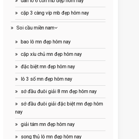
dàn lô 6 con mb đẹp hôm nay
cặp 3 càng víp mb đẹp hôm nay
Soi cầu miền nam
bao lô mn đẹp hôm nay
cặp xíu chủ mn đẹp hôm nay
đặc biệt mn đẹp hôm nay
lô 3 số mn đẹp hôm nay
sớ đầu đuôi giải 8 mn đẹp hôm nay
sớ đầu đuôi giải đặc biệt mn đẹp hôm
nay
giải tám mn đẹp hôm nay
song thủ lô mn đẹp hôm nay