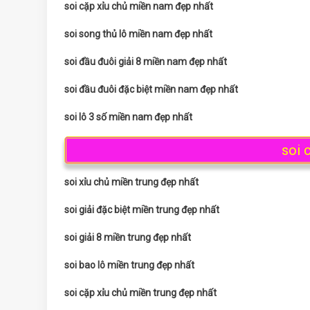
soi cặp xỉu chủ miền nam đẹp nhất
soi song thủ lô miền nam đẹp nhất
soi đầu đuôi giải 8 miền nam đẹp nhất
soi đầu đuôi đặc biệt miền nam đẹp nhất
soi lô 3 số miền nam đẹp nhất
soi 
soi xỉu chủ miền trung đẹp nhất
soi giải đặc biệt miền trung đẹp nhất
soi giải 8 miền trung đẹp nhất
soi bao lô miền trung đẹp nhất
soi cặp xỉu chủ miền trung đẹp nhất