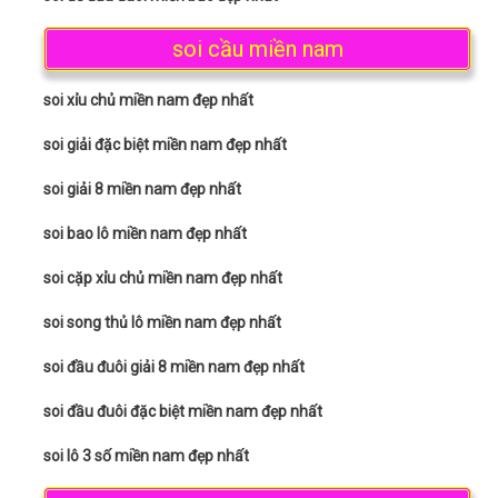
soi cầu miền nam
soi xỉu chủ miền nam đẹp nhất
soi giải đặc biệt miền nam đẹp nhất
soi giải 8 miền nam đẹp nhất
soi bao lô miền nam đẹp nhất
soi cặp xỉu chủ miền nam đẹp nhất
soi song thủ lô miền nam đẹp nhất
soi đầu đuôi giải 8 miền nam đẹp nhất
soi đầu đuôi đặc biệt miền nam đẹp nhất
soi lô 3 số miền nam đẹp nhất