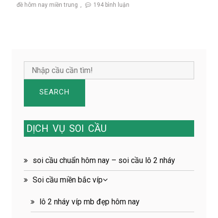
ở
đề hôm nay miền trung
194 bình luận
dàn
đề
8
con
mb
đẹp
hôm
SEARCH
nay
DỊCH
VỤ
SOI
CẦU
soi cầu chuẩn hôm nay – soi cầu lô 2 nháy
Soi cầu miền bắc víp
lô 2 nháy víp mb đẹp hôm nay