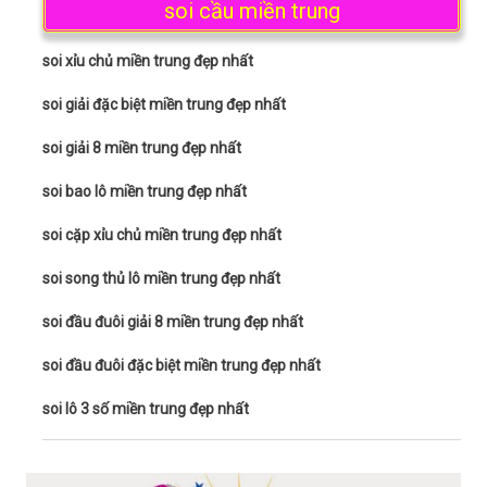
soi cầu miền trung
soi xỉu chủ miền trung đẹp nhất
soi giải đặc biệt miền trung đẹp nhất
soi giải 8 miền trung đẹp nhất
soi bao lô miền trung đẹp nhất
soi cặp xỉu chủ miền trung đẹp nhất
soi song thủ lô miền trung đẹp nhất
soi đầu đuôi giải 8 miền trung đẹp nhất
soi đầu đuôi đặc biệt miền trung đẹp nhất
soi lô 3 số miền trung đẹp nhất