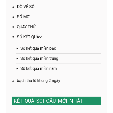
DÒ VÉ SỐ
SỔ MƠ
QUAY THỬ
SỐ KẾT QUẢ
Số kết quả miền bắc
Số kết quả miền trung
Số kết quả miền nam
bạch thủ lô khung 2 ngày
KẾT
QUẢ
SOI
CẦU
MỚI
NHẤT