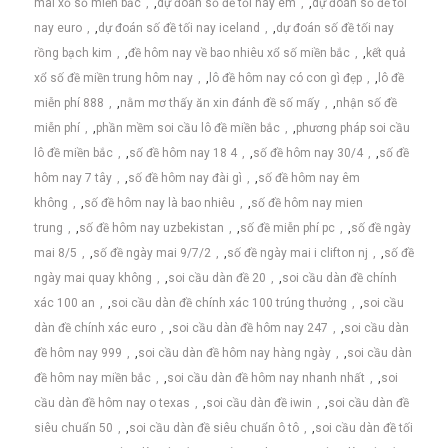
mai xổ số miền bắc
,
dự đoán số đề tối nay êm
,
dự đoán số đề tối
nay euro
,
dự đoán số đề tối nay iceland
,
dự đoán số đề tối nay
rồng bạch kim
,
đề hôm nay về bao nhiêu xổ số miền bắc
,
kết quả
xổ số đề miền trung hôm nay
,
lô đề hôm nay có con gì đẹp
,
lô đề
miễn phí 888
,
nằm mơ thấy ăn xin đánh đề số mấy
,
nhận số đề
miễn phí
,
phần mềm soi cầu lô đề miền bắc
,
phương pháp soi cầu
lô đề miền bắc
,
số đề hôm nay 18 4
,
số đề hôm nay 30/4
,
số đề
hôm nay 7 tây
,
số đề hôm nay đài gì
,
số đề hôm nay êm
không
,
số đề hôm nay là bao nhiêu
,
số đề hôm nay mien
trung
,
số đề hôm nay uzbekistan
,
số đề miễn phí pc
,
số đề ngày
mai 8/5
,
số đề ngày mai 9/7/2
,
số đề ngày mai i clifton nj
,
số đề
ngày mai quay không
,
soi cầu dàn đề 20
,
soi cầu dàn đề chính
xác 100 an
,
soi cầu dàn đề chính xác 100 trúng thưởng
,
soi cầu
dàn đề chính xác euro
,
soi cầu dàn đề hôm nay 247
,
soi cầu dàn
đề hôm nay 999
,
soi cầu dàn đề hôm nay hàng ngày
,
soi cầu dàn
đề hôm nay miền bắc
,
soi cầu dàn đề hôm nay nhanh nhất
,
soi
cầu dàn đề hôm nay o texas
,
soi cầu dàn đề iwin
,
soi cầu dàn đề
siêu chuẩn 50
,
soi cầu dàn đề siêu chuẩn ô tô
,
soi cầu dàn đề tối