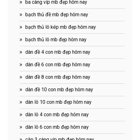
ba càng víp mb đẹp hôm nay
bạch thủ đề mb đẹp hôm nay
bạch thủ lô kép mb đẹp hôm nay
bạch thủ lô mb đẹp hôm nay
dàn đề 4 con mb đẹp hôm nay
dàn đề 6 con mb đẹp hôm nay
dàn đề 8 con mb đẹp hôm nay
dàn đề 10 con mb đẹp hôm nay
dàn lô 10 con mb đẹp hôm nay
dàn lô 4 con mb đẹp hôm nay
dàn lô 6 con mb đẹp hôm nay
cặp 3 càng víp mb đẹp hôm nay