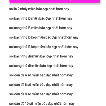
soi lô 2 nháy miền bắc đẹp nhất hôm nay
soi bạch thủ lô miền bắc đẹp nhất hôm nay
soi song thủ lô miền bắc đẹp nhất hôm nay
soi bạch thủ lô kép miền bắc đẹp nhất hôm nay
soi song thủ lô kép miền bắc đẹp nhất hôm nay
soi bạch thủ đề miền bắc đẹp nhất hôm nay
soi song thủ đề miền bắc đẹp nhất hôm nay
soi dàn đề 4 số miền bắc đẹp nhất hôm nay
soi dàn đề 6 số miền bắc đẹp nhất hôm nay
soi dàn đề 8 số miền bắc đẹp nhất hôm nay
soi dàn đề 10 số miền bắc đẹp nhất hôm nay