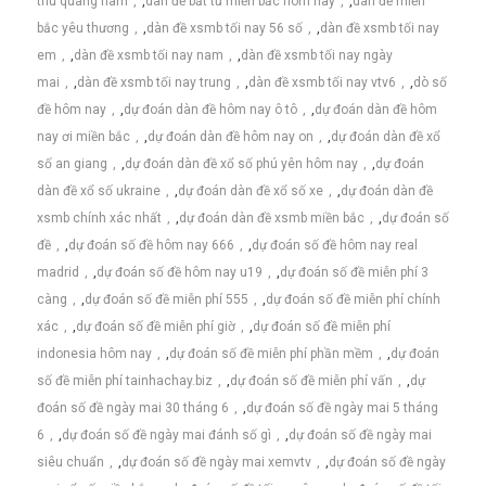
thu quang nam
,
dàn đề bất tử miền bắc hôm nay
,
dàn đề miền
bắc yêu thương
,
dàn đề xsmb tối nay 56 số
,
dàn đề xsmb tối nay
em
,
dàn đề xsmb tối nay nam
,
dàn đề xsmb tối nay ngày
mai
,
dàn đề xsmb tối nay trung
,
dàn đề xsmb tối nay vtv6
,
dò số
đề hôm nay
,
dự đoán dàn đề hôm nay ô tô
,
dự đoán dàn đề hôm
nay ơi miền bắc
,
dự đoán dàn đề hôm nay on
,
dự đoán dàn đề xổ
số an giang
,
dự đoán dàn đề xổ số phú yên hôm nay
,
dự đoán
dàn đề xổ số ukraine
,
dự đoán dàn đề xổ số xe
,
dự đoán dàn đề
xsmb chính xác nhất
,
dự đoán dàn đề xsmb miền bắc
,
dự đoán số
đề
,
dự đoán số đề hôm nay 666
,
dự đoán số đề hôm nay real
madrid
,
dự đoán số đề hôm nay u19
,
dự đoán số đề miễn phí 3
càng
,
dự đoán số đề miễn phí 555
,
dự đoán số đề miễn phí chính
xác
,
dự đoán số đề miễn phí giờ
,
dự đoán số đề miễn phí
indonesia hôm nay
,
dự đoán số đề miễn phí phần mềm
,
dự đoán
số đề miễn phí tainhachay.biz
,
dự đoán số đề miễn phí vấn
,
dự
đoán số đề ngày mai 30 tháng 6
,
dự đoán số đề ngày mai 5 tháng
6
,
dự đoán số đề ngày mai đánh số gì
,
dự đoán số đề ngày mai
siêu chuẩn
,
dự đoán số đề ngày mai xemvtv
,
dự đoán số đề ngày